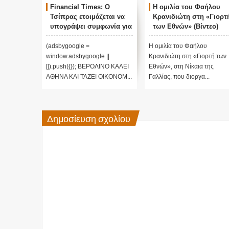
Financial Times: Ο
Η ομιλία του Φαήλου
Τσίπρας ετοιμάζεται να
Κρανιδιώτη στη «Γιορτ
υπογράψει συμφωνία για
των Εθνών» (Βίντεο)
επιστροφή μεταναστών
(adsbygoogle =
H ομιλία του Φαήλου
window.adsbygoogle ||
Κρανιδιώτη στη «Γιορτή των
[]).push({}); ΒΕΡΟΛΙΝΟ ΚΑΛΕΙ
Εθνών», στη Νίκαια της
ΑΘΗΝΑ ΚΑΙ ΤΑΖΕΙ ΟΙΚΟΝΟΜ...
Γαλλίας, που διοργα...
Δημοσίευση σχολίου