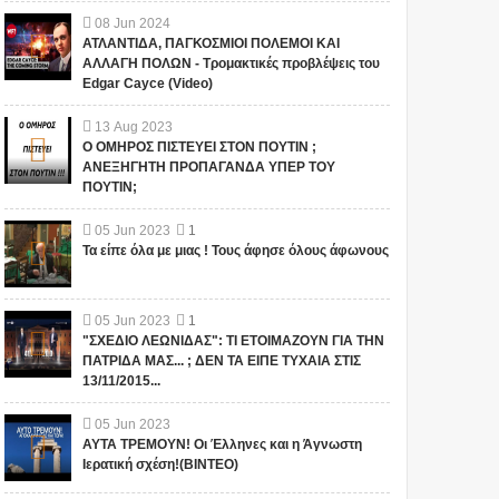
08
Jun
2024
ΑΤΛΑΝΤΙΔΑ, ΠΑΓΚΟΣΜΙΟΙ ΠΟΛΕΜΟΙ ΚΑΙ
ΑΛΛΑΓΗ ΠΟΛΩΝ - Τρομακτικές προβλέψεις του
Edgar Cayce (Video)
13
Aug
2023
Ο ΟΜΗΡΟΣ ΠΙΣΤΕΥΕΙ ΣΤΟΝ ΠΟΥΤΙΝ ;
ΑΝΕΞΗΓΗΤΗ ΠΡΟΠΑΓΑΝΔΑ ΥΠΕΡ ΤΟΥ
ΠΟΥΤΙΝ;
05
Jun
2023
1
Τα είπε όλα με μιας ! Τους άφησε όλους άφωνους
05
Jun
2023
1
"ΣΧΕΔΙΟ ΛΕΩΝΙΔΑΣ": ΤΙ ΕΤΟΙΜΑΖΟΥΝ ΓΙΑ ΤΗΝ
ΠΑΤΡΙΔΑ ΜΑΣ... ; ΔΕΝ ΤΑ ΕΙΠΕ ΤΥΧΑΙΑ ΣΤΙΣ
13/11/2015...
05
Jun
2023
ΑΥΤΑ ΤΡΕΜΟΥΝ! Οι Έλληνες και η Άγνωστη
Ιερατική σχέση!(ΒΙΝΤΕΟ)