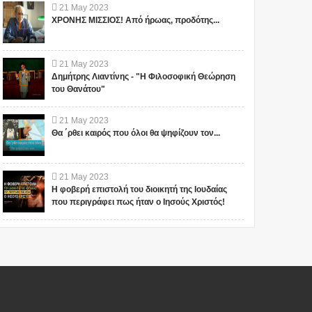
21
May
2023
ΧΡΟΝΗΣ ΜΙΣΣΙΟΣ! Από ήρωας, προδότης...
21
May
2023
Δημήτρης Λιαντίνης - "Η Φιλοσοφική Θεώρηση
του Θανάτου"
21
May
2023
Θα ΄ρθει καιρός που όλοι θα ψηφίζουν τον...
21
May
2023
Η φοβερή επιστολή του διοικητή της Ιουδαίας
που περιγράφει πως ήταν ο Ιησούς Χριστός!