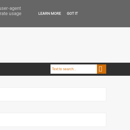
 user-agent
erate usage
LEARN MORE
GOT IT