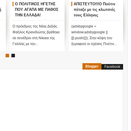
Ο ΠΟΛΙΤΙΚΟΣ ΗΓΕΤΗΣ
ΑΠΙΣΤΕΥΤΟ!!!Ο Πούτιν
ή
ΠΟΥ ΑΓΑΠΑ ΜΕ ΠΑΘΟΣ
πέταξε με τις κλωτσιές
ΤΗΝ ΕΛΛΑΔΑ!
τους Ελληνες
Κρανιδιώτης και Μαρίν
αστυνομικούς από το
Λεπέν ενάντια στην
Αγιο Ορος!!! Παγωμένες
Ο πρόεδρος της Νέας Δεξιάς
(adsbygoogle =
ισοπέδωση της
οι σχέσεις Αθήνας
Φαήλος Κρανιδιώτης βρέθηκε
window.adsbygoogle ||
παγκοσμιοποίησης και
Μόσχας!!!
σε συνέδριο στη Νίκαια της
[]).push({}); Στην κόψη του
τον εποικισμό...!!!
Γαλλίας με την...
ξυραφιού οι σχέσεις Πούτιν...
Blogger
Facebook