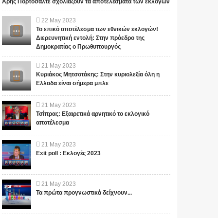
Άρης Πορτοσάλτε σχολιάζουν τα αποτελέσματα των εκλογών
George Papadopoulos:
Αποκάλυψη – ΣΟΚ για το
Το FBI οι Ρώσοι και οι
σχέδιο δολοφονίας
22
May
2023
Έλληνες φίλοι του Τραμπ
Καραμανλή: Αυτοί ήταν
Το επικό αποτέλεσμα των εθνικών εκλογών!
οι «εκτελεστές»! (vid)
Διερευνητική εντολή: Στην πρόεδρο της
(adsbygoogle =
(adsbygoogle =
Δημοκρατίας ο Πρωθυπουργός
window.adsbygoogle ||
window.adsbygoogle ||
[]).push({}); Ο πρώην
[]).push({}); Η ρωσική κρατική
21
May
2023
σύμβουλος του Donald Trump,
τηλεόραση έδωσε στη δ...
Κυριάκος Μητσοτάκης: Στην κυριολεξία όλη η
ομογ...
Ελλαδα είναι σήμερα μπλε
21
May
2023
Τσίπρας: Εξαιρετικά αρνητικό το εκλογικό
αποτέλεσμα
21
May
2023
Exit poll : Εκλογές 2023
21
May
2023
Τα πρώτα προγνωστικά δείχνουν...