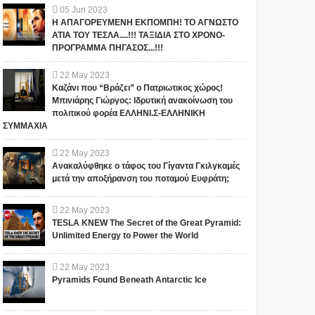
05
Jun
2023
Η ΑΠΑΓΟΡΕΥΜΕΝΗ ΕΚΠΟΜΠΗ! ΤΟ ΑΓΝΩΣΤΟ
ΑΤΙΑ ΤΟΥ ΤΕΣΛΑ....!!! ΤΑΞΙΔΙΑ ΣΤΟ ΧΡΟΝΟ-
ΠΡΟΓΡΑΜΜΑ ΠΗΓΑΣΟΣ...!!!
22
May
2023
Καζάνι που “Βράζει” ο Πατριωτικος χώρος!
Μπινιάρης Γιώργος: Ιδρυτική ανακοίνωση του
πολιτικού φορέα ΕΛΛΗΝΙ.Σ-ΕΛΛΗΝΙΚΗ
ΣΥΜΜΑΧΙΑ
22
May
2023
Ανακαλύφθηκε ο τάφος του Γίγαντα Γκιλγκαμές
μετά την αποξήρανση του ποταμού Ευφράτη;
22
May
2023
TESLA KNEW The Secret of the Great Pyramid:
Unlimited Energy to Power the World
22
May
2023
Pyramids Found Beneath Antarctic Ice