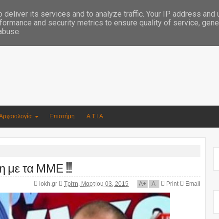
Συγγραφέας Νικόλαος Αργυρίου
deliver its services and to analyze traffic. Your IP address and
formance and security metrics to ensure quality of service, gen
 abuse.
Αρχαιολογία
Επιστήμη
Α.Τ.Ι.Α.
 με τα ΜΜΕ !!!
iokh.gr
Τρίτη, Μαρτίου 03, 2015
A
+
A
-
Print
Email