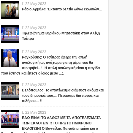
22
May
2023
Ράδιο Αρβύλα: Έκτακτο δελτίο λόγω εκλογών...
22
May
2023
Τηλεφώνημα Κυριάκου Μητσοτάκη στον Αλέξη
Τσίπρα
22
May
2023
Ραγκούσης: Ο Τσίπρας έφερε την απλή
αναλογική ως ανάχωμα για τη μέρα που θα
συντριβεί... !! Η απλή αναλογική είναι η παγίδα
που έστησε και έπεσε ο ίδιος μεσα ...;.
22
May
2023
Βελόπουλος: Το αποτέλεσμα διέψευσε ακόμα και
τους δημοσκόπους.... Περάσαμε δια πυρός και
σιδήρου.... !!
22
May
2023
ΕΔΩ ΕΙΝΑΙ ΤΟ ΛΑΘΟΣ ΜΕ ΤΑ ΑΠΟΤΕΛΕΣΜΑΤΑ
ΤΩΝ ΕΚΛΟΓΩΝ!!! ΤΟ ΠΡΩΤΟ ΗΜΙΧΡΟΝΟ
ΕΚΛΟΓΩΝ! Ο Βαγγέλης Παπαδημητρίου και ο