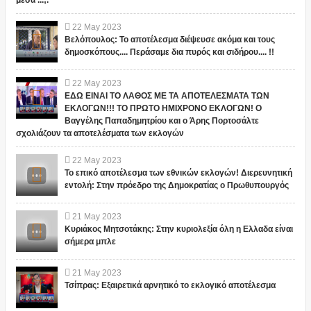
μεσα ...;.
22
May
2023
Βελόπουλος: Το αποτέλεσμα διέψευσε ακόμα και τους
δημοσκόπους.... Περάσαμε δια πυρός και σιδήρου.... !!
22
May
2023
ΕΔΩ ΕΙΝΑΙ ΤΟ ΛΑΘΟΣ ΜΕ ΤΑ ΑΠΟΤΕΛΕΣΜΑΤΑ ΤΩΝ
ΕΚΛΟΓΩΝ!!! ΤΟ ΠΡΩΤΟ ΗΜΙΧΡΟΝΟ ΕΚΛΟΓΩΝ! Ο
Βαγγέλης Παπαδημητρίου και ο Άρης Πορτοσάλτε
σχολιάζουν τα αποτελέσματα των εκλογών
22
May
2023
Το επικό αποτέλεσμα των εθνικών εκλογών! Διερευνητική
εντολή: Στην πρόεδρο της Δημοκρατίας ο Πρωθυπουργός
21
May
2023
Κυριάκος Μητσοτάκης: Στην κυριολεξία όλη η Ελλαδα είναι
σήμερα μπλε
21
May
2023
Τσίπρας: Εξαιρετικά αρνητικό το εκλογικό αποτέλεσμα