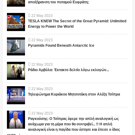
αποξήρανση του ποταμού Ευφράτη;
22
May
2023
TESLA KNEW The Secret of the Great Pyramid: Unlimited
Energy to Power the World
22
May
2023
Pyramids Found Beneath Antarctic Ice
22
May
2023
Ράδιο Αρβύλα: Έκτακτο δελτίο λόγω εκλογών...
22
May
2023
Τηλεφώνημα Κυριάκου Μητσοτάκη στον Αλέξη Τσίπρα
22
May
2023
Ραγκούσης: Ο Τσίπρας έφερε την απλή αναλογική ως
ανάχωμα για τη μέρα που θα συντριβεί... !! Η απλή
αναλογική είναι η παγίδα που έστησε και έπεσε ο ίδιος