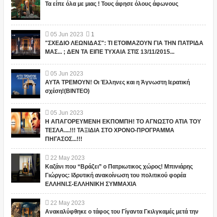
Τα είπε όλα με μιας ! Τους άφησε όλους άφωνους
05
Jun
2023
1
"ΣΧΕΔΙΟ ΛΕΩΝΙΔΑΣ": ΤΙ ΕΤΟΙΜΑΖΟΥΝ ΓΙΑ ΤΗΝ ΠΑΤΡΙΔΑ
ΜΑΣ... ; ΔΕΝ ΤΑ ΕΙΠΕ ΤΥΧΑΙΑ ΣΤΙΣ 13/11/2015...
05
Jun
2023
ΑΥΤΑ ΤΡΕΜΟΥΝ! Οι Έλληνες και η Άγνωστη Ιερατική
σχέση!(ΒΙΝΤΕΟ)
05
Jun
2023
Η ΑΠΑΓΟΡΕΥΜΕΝΗ ΕΚΠΟΜΠΗ! ΤΟ ΑΓΝΩΣΤΟ ΑΤΙΑ ΤΟΥ
ΤΕΣΛΑ....!!! ΤΑΞΙΔΙΑ ΣΤΟ ΧΡΟΝΟ-ΠΡΟΓΡΑΜΜΑ
ΠΗΓΑΣΟΣ...!!!
22
May
2023
Καζάνι που “Βράζει” ο Πατριωτικος χώρος! Μπινιάρης
Γιώργος: Ιδρυτική ανακοίνωση του πολιτικού φορέα
ΕΛΛΗΝΙ.Σ-ΕΛΛΗΝΙΚΗ ΣΥΜΜΑΧΙΑ
22
May
2023
Ανακαλύφθηκε ο τάφος του Γίγαντα Γκιλγκαμές μετά την