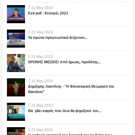
21
May
2023
Exit poll : Εκλογές 2023
21
May
2023
Τα πρώτα προγνωστικά δείχνουν...
21
May
2023
ΧΡΟΝΗΣ ΜΙΣΣΙΟΣ! Από ήρωας, προδότης...
21
May
2023
Δημήτρης Λιαντίνης - "Η Φιλοσοφική Θεώρηση του
Θανάτου"
21
May
2023
Θα ΄ρθει καιρός που όλοι θα ψηφίζουν τον...
21
May
2023