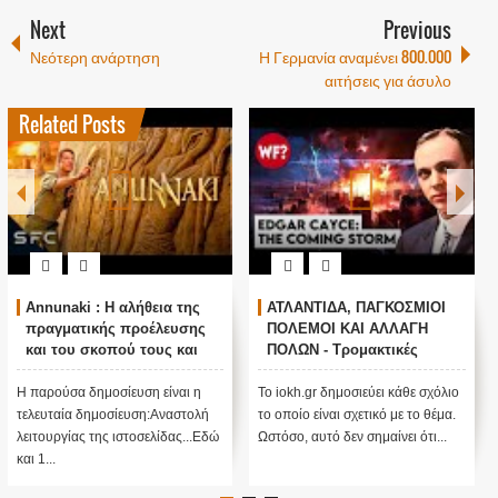
Next
Previous
Νεότερη ανάρτηση
Η Γερμανία αναμένει 800.000
αιτήσεις για άσυλο
Related Posts
Annunaki : Η αλήθεια της
ΑΤΛΑΝΤΙΔΑ, ΠΑΓΚΟΣΜΙΟΙ
πραγματικής προέλευσης
ΠΟΛΕΜΟΙ ΚΑΙ ΑΛΛΑΓΗ
και του σκοπού τους και
ΠΟΛΩΝ - Τρομακτικές
αναστολή λειτουργίας μας
προβλέψεις του Edgar
....
Cayce (Video)
Η παρούσα δημοσίευση είναι η
Το iokh.gr δημοσιεύει κάθε σχόλιο
τελευταία δημοσίευση:Αναστολή
το οποίο είναι σχετικό με το θέμα.
λειτουργίας της ιστοσελίδας...Εδώ
Ωστόσο, αυτό δεν σημαίνει ότι...
και 1...