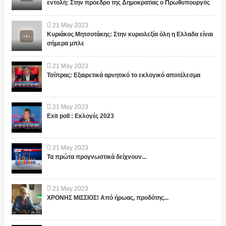
εντολή: Στην πρόεδρο της Δημοκρατίας ο Πρωθυπουργός
21
May
2023
Κυριάκος Μητσοτάκης: Στην κυριολεξία όλη η Ελλαδα είναι
σήμερα μπλε
21
May
2023
Τσίπρας: Εξαιρετικά αρνητικό το εκλογικό αποτέλεσμα
21
May
2023
Exit poll : Εκλογές 2023
21
May
2023
Τα πρώτα προγνωστικά δείχνουν...
21
May
2023
ΧΡΟΝΗΣ ΜΙΣΣΙΟΣ! Από ήρωας, προδότης...