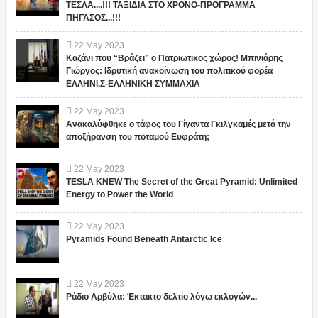
ΤΕΣΛΑ....!!! ΤΑΞΙΔΙΑ ΣΤΟ ΧΡΟΝΟ-ΠΡΟΓΡΑΜΜΑ
ΠΗΓΑΣΟΣ...!!!
22
May
2023
Καζάνι που “Βράζει” ο Πατριωτικος χώρος! Μπινιάρης
Γιώργος: Ιδρυτική ανακοίνωση του πολιτικού φορέα
ΕΛΛΗΝΙ.Σ-ΕΛΛΗΝΙΚΗ ΣΥΜΜΑΧΙΑ
22
May
2023
Ανακαλύφθηκε ο τάφος του Γίγαντα Γκιλγκαμές μετά την
αποξήρανση του ποταμού Ευφράτη;
22
May
2023
TESLA KNEW The Secret of the Great Pyramid: Unlimited
Energy to Power the World
22
May
2023
Pyramids Found Beneath Antarctic Ice
22
May
2023
Ράδιο Αρβύλα: Έκτακτο δελτίο λόγω εκλογών...