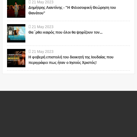
21
May
2023
Δημήτρης Λιαντίνης - "Η Φιλοσοφική Θεώρηση του
Θανάτου"
21
May
2023
Θα ΄ρθει καιρός που όλοι θα ψηφίζουν τον...
21
May
2023
Η φοβερή επιστολή του διοικητή της Ιουδαίας που
περιγράφει πως ήταν ο Ιησούς Χριστός!