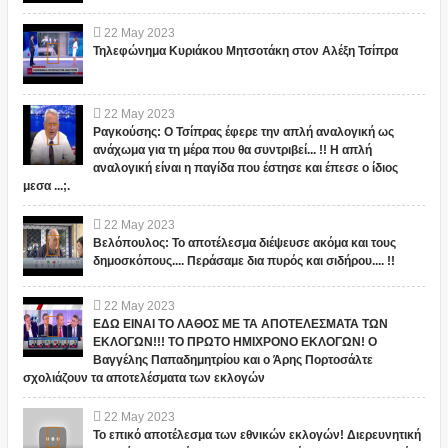
22
May
2023
Τηλεφώνημα Κυριάκου Μητσοτάκη στον Αλέξη Τσίπρα
22
May
2023
Ραγκούσης: Ο Τσίπρας έφερε την απλή αναλογική ως
ανάχωμα για τη μέρα που θα συντριβεί... !! Η απλή
αναλογική είναι η παγίδα που έστησε και έπεσε ο ίδιος
μεσα ...;.
22
May
2023
Βελόπουλος: Το αποτέλεσμα διέψευσε ακόμα και τους
δημοσκόπους.... Περάσαμε δια πυρός και σιδήρου.... !!
22
May
2023
ΕΔΩ ΕΙΝΑΙ ΤΟ ΛΑΘΟΣ ΜΕ ΤΑ ΑΠΟΤΕΛΕΣΜΑΤΑ ΤΩΝ
ΕΚΛΟΓΩΝ!!! ΤΟ ΠΡΩΤΟ ΗΜΙΧΡΟΝΟ ΕΚΛΟΓΩΝ! Ο
Βαγγέλης Παπαδημητρίου και ο Άρης Πορτοσάλτε
σχολιάζουν τα αποτελέσματα των εκλογών
22
May
2023
Το επικό αποτέλεσμα των εθνικών εκλογών! Διερευνητική