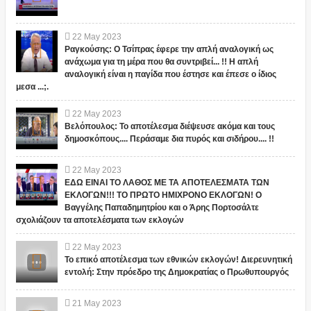
22
May
2023
Ραγκούσης: Ο Τσίπρας έφερε την απλή αναλογική ως
ανάχωμα για τη μέρα που θα συντριβεί... !! Η απλή
αναλογική είναι η παγίδα που έστησε και έπεσε ο ίδιος
μεσα ...;.
22
May
2023
Βελόπουλος: Το αποτέλεσμα διέψευσε ακόμα και τους
δημοσκόπους.... Περάσαμε δια πυρός και σιδήρου.... !!
22
May
2023
ΕΔΩ ΕΙΝΑΙ ΤΟ ΛΑΘΟΣ ΜΕ ΤΑ ΑΠΟΤΕΛΕΣΜΑΤΑ ΤΩΝ
ΕΚΛΟΓΩΝ!!! ΤΟ ΠΡΩΤΟ ΗΜΙΧΡΟΝΟ ΕΚΛΟΓΩΝ! Ο
Βαγγέλης Παπαδημητρίου και ο Άρης Πορτοσάλτε
σχολιάζουν τα αποτελέσματα των εκλογών
22
May
2023
Το επικό αποτέλεσμα των εθνικών εκλογών! Διερευνητική
εντολή: Στην πρόεδρο της Δημοκρατίας ο Πρωθυπουργός
21
May
2023