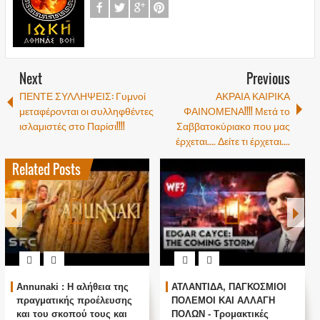
Next
Previous
ΠΕΝΤΕ ΣΥΛΛΗΨΕΙΣ: Γυμνοί
ΑΚΡΑΙΑ ΚΑΙΡΙΚΑ
μεταφέρονται οι συλληφθέντες
ΦΑΙΝΟΜΕΝΑ!!!! Μετά το
ισλαμιστές στο Παρίσι!!!!
Σαββατοκύριακο που μας
έρχεται.... Δείτε τι έρχεται....
Related Posts
Annunaki : Η αλήθεια της
ΑΤΛΑΝΤΙΔΑ, ΠΑΓΚΟΣΜΙΟΙ
πραγματικής προέλευσης
ΠΟΛΕΜΟΙ ΚΑΙ ΑΛΛΑΓΗ
και του σκοπού τους και
ΠΟΛΩΝ - Τρομακτικές