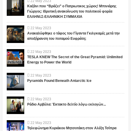
22
May
2023
Καζάνι που “Βράζει” ο Πατριωτικος χώρος! Μπινιάρης
Γιώργος: Ιδρυτική ανακοίνωση του πολιτικού φορέα
ΕΛΛΗΝΙ.Σ-ΕΛΛΗΝΙΚΗ ΣΥΜΜΑΧΙΑ
22
May
2023
Ανακαλύφθηκε ο τάφος του Γίγαντα Γκιλγκαμές μετά την
αποξήρανση του ποταμού Ευφράτη;
22
May
2023
TESLA KNEW The Secret of the Great Pyramid: Unlimited
Energy to Power the World
22
May
2023
Pyramids Found Beneath Antarctic Ice
22
May
2023
Ράδιο Αρβύλα: Έκτακτο δελτίο λόγω εκλογών...
22
May
2023
Τηλεφώνημα Κυριάκου Μητσοτάκη στον Αλέξη Τσίπρα