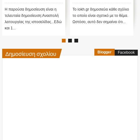
αναστολή λειτουργίας μας
προβλέψεις του Edgar
....
Cayce (Video)
Η παρούσα δημοσίευση είναι η
Το iokh.gr δημοσιεύει κάθε σχόλιο
Α
τελευταία δημοσίευση:Αναστολή
το οποίο είναι σχετικό με το θέμα.
ΥΠ
λειτουργίας της ιστοσελίδας...Εδώ
Ωστόσο, αυτό δεν σημαίνει ότι...
ΜΕ
και 1...
πί
Δημοσίευση σχολίου
Blogger
Facebook