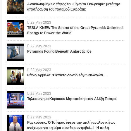
Ανακαλύφθηκε ο τάφος του Γίγαντα Γκιλγκαμές μετά την
αποξήρανση του ποταμού Ευφράτη;
22
May
2023
TESLA KNEW The Secret of the Great Pyramid: Unlimited
Energy to Power the World
22
May
2023
Pyramids Found Beneath Antarctic Ice
22
May
2023
Ράδιο Αρβύλα: Έκτακτο δελτίο λόγω εκλογών...
22
May
2023
Τηλεφώνημα Κυριάκου Μητσοτάκη στον Αλέξη Τσίπρα
22
May
2023
Ραγκούσης: Ο Τσίπρας έφερε την απλή αναλογική ως
ανάχωμα για τη μέρα που θα συντριβεί... !! Η απλή