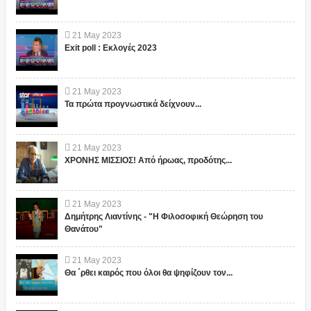
21
May
2023
Exit poll : Εκλογές 2023
21
May
2023
Τα πρώτα προγνωστικά δείχνουν...
21
May
2023
ΧΡΟΝΗΣ ΜΙΣΣΙΟΣ! Από ήρωας, προδότης...
21
May
2023
Δημήτρης Λιαντίνης - "Η Φιλοσοφική Θεώρηση του
Θανάτου"
21
May
2023
Θα ΄ρθει καιρός που όλοι θα ψηφίζουν τον...