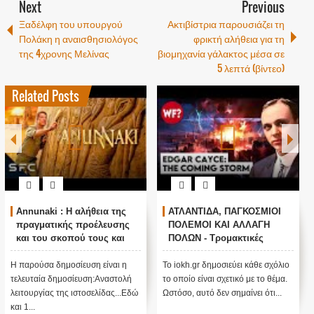
Next
Previous
Ξαδέλφη του υπουργού
Ακτιβίστρια παρουσιάζει τη
Πολάκη η αναισθησιολόγος
φρικτή αλήθεια για τη
της 4χρονης Μελίνας
βιομηχανία γάλακτος μέσα σε
5 λεπτά (βίντεο)
Related Posts
Annunaki : Η αλήθεια της
ΑΤΛΑΝΤΙΔΑ, ΠΑΓΚΟΣΜΙΟΙ
πραγματικής προέλευσης
ΠΟΛΕΜΟΙ ΚΑΙ ΑΛΛΑΓΗ
και του σκοπού τους και
ΠΟΛΩΝ - Τρομακτικές
αναστολή λειτουργίας μας
προβλέψεις του Edgar
....
Cayce (Video)
Η παρούσα δημοσίευση είναι η
Το iokh.gr δημοσιεύει κάθε σχόλιο
τελευταία δημοσίευση:Αναστολή
το οποίο είναι σχετικό με το θέμα.
λειτουργίας της ιστοσελίδας...Εδώ
Ωστόσο, αυτό δεν σημαίνει ότι...
και 1...