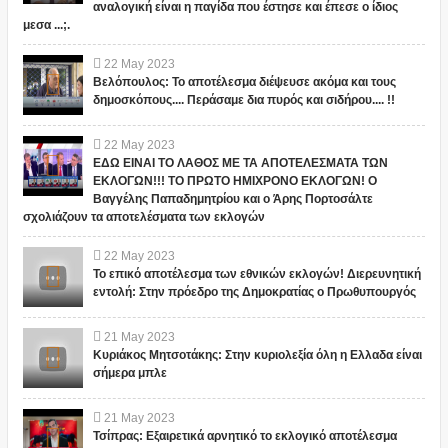
αναλογική είναι η παγίδα που έστησε και έπεσε ο ίδιος
μεσα ...;.
22
May
2023
Βελόπουλος: Το αποτέλεσμα διέψευσε ακόμα και τους
δημοσκόπους.... Περάσαμε δια πυρός και σιδήρου.... !!
22
May
2023
ΕΔΩ ΕΙΝΑΙ ΤΟ ΛΑΘΟΣ ΜΕ ΤΑ ΑΠΟΤΕΛΕΣΜΑΤΑ ΤΩΝ
ΕΚΛΟΓΩΝ!!! ΤΟ ΠΡΩΤΟ ΗΜΙΧΡΟΝΟ ΕΚΛΟΓΩΝ! Ο
Βαγγέλης Παπαδημητρίου και ο Άρης Πορτοσάλτε
σχολιάζουν τα αποτελέσματα των εκλογών
22
May
2023
Το επικό αποτέλεσμα των εθνικών εκλογών! Διερευνητική
εντολή: Στην πρόεδρο της Δημοκρατίας ο Πρωθυπουργός
21
May
2023
Κυριάκος Μητσοτάκης: Στην κυριολεξία όλη η Ελλαδα είναι
σήμερα μπλε
21
May
2023
Τσίπρας: Εξαιρετικά αρνητικό το εκλογικό αποτέλεσμα