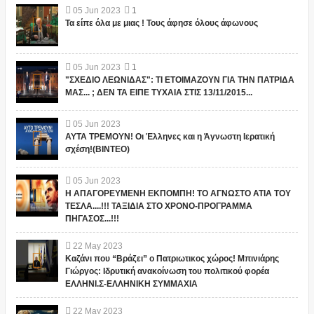
05
Jun
2023
1
Τα είπε όλα με μιας ! Τους άφησε όλους άφωνους
05
Jun
2023
1
"ΣΧΕΔΙΟ ΛΕΩΝΙΔΑΣ": ΤΙ ΕΤΟΙΜΑΖΟΥΝ ΓΙΑ ΤΗΝ ΠΑΤΡΙΔΑ
ΜΑΣ... ; ΔΕΝ ΤΑ ΕΙΠΕ ΤΥΧΑΙΑ ΣΤΙΣ 13/11/2015...
05
Jun
2023
ΑΥΤΑ ΤΡΕΜΟΥΝ! Οι Έλληνες και η Άγνωστη Ιερατική
σχέση!(ΒΙΝΤΕΟ)
05
Jun
2023
Η ΑΠΑΓΟΡΕΥΜΕΝΗ ΕΚΠΟΜΠΗ! ΤΟ ΑΓΝΩΣΤΟ ΑΤΙΑ ΤΟΥ
ΤΕΣΛΑ....!!! ΤΑΞΙΔΙΑ ΣΤΟ ΧΡΟΝΟ-ΠΡΟΓΡΑΜΜΑ
ΠΗΓΑΣΟΣ...!!!
22
May
2023
Καζάνι που “Βράζει” ο Πατριωτικος χώρος! Μπινιάρης
Γιώργος: Ιδρυτική ανακοίνωση του πολιτικού φορέα
ΕΛΛΗΝΙ.Σ-ΕΛΛΗΝΙΚΗ ΣΥΜΜΑΧΙΑ
22
May
2023