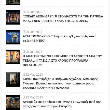
05
Jun
2023
1
"ΣΧΕΔΙΟ ΛΕΩΝΙΔΑΣ": ΤΙ ΕΤΟΙΜΑΖΟΥΝ ΓΙΑ ΤΗΝ ΠΑΤΡΙΔΑ
ΜΑΣ... ; ΔΕΝ ΤΑ ΕΙΠΕ ΤΥΧΑΙΑ ΣΤΙΣ 13/11/2015...
05
Jun
2023
ΑΥΤΑ ΤΡΕΜΟΥΝ! Οι Έλληνες και η Άγνωστη Ιερατική
σχέση!(ΒΙΝΤΕΟ)
05
Jun
2023
Η ΑΠΑΓΟΡΕΥΜΕΝΗ ΕΚΠΟΜΠΗ! ΤΟ ΑΓΝΩΣΤΟ ΑΤΙΑ ΤΟΥ
ΤΕΣΛΑ....!!! ΤΑΞΙΔΙΑ ΣΤΟ ΧΡΟΝΟ-ΠΡΟΓΡΑΜΜΑ
ΠΗΓΑΣΟΣ...!!!
22
May
2023
Καζάνι που “Βράζει” ο Πατριωτικος χώρος! Μπινιάρης
Γιώργος: Ιδρυτική ανακοίνωση του πολιτικού φορέα
ΕΛΛΗΝΙ.Σ-ΕΛΛΗΝΙΚΗ ΣΥΜΜΑΧΙΑ
22
May
2023
Ανακαλύφθηκε ο τάφος του Γίγαντα Γκιλγκαμές μετά την
αποξήρανση του ποταμού Ευφράτη;