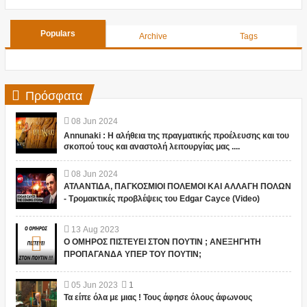
Populars
Archive
Tags
Πρόσφατα
08
Jun
2024
Annunaki : Η αλήθεια της πραγματικής προέλευσης και του
σκοπού τους και αναστολή λειτουργίας μας ....
08
Jun
2024
ΑΤΛΑΝΤΙΔΑ, ΠΑΓΚΟΣΜΙΟΙ ΠΟΛΕΜΟΙ ΚΑΙ ΑΛΛΑΓΗ ΠΟΛΩΝ
- Τρομακτικές προβλέψεις του Edgar Cayce (Video)
13
Aug
2023
Ο ΟΜΗΡΟΣ ΠΙΣΤΕΥΕΙ ΣΤΟΝ ΠΟΥΤΙΝ ; ΑΝΕΞΗΓΗΤΗ
ΠΡΟΠΑΓΑΝΔΑ ΥΠΕΡ ΤΟΥ ΠΟΥΤΙΝ;
05
Jun
2023
1
Τα είπε όλα με μιας ! Τους άφησε όλους άφωνους