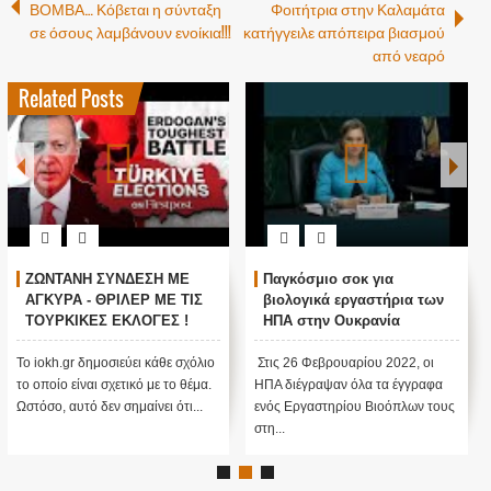
ΒΟΜΒΑ… Κόβεται η σύνταξη
Φοιτήτρια στην Καλαμάτα
σε όσους λαμβάνουν ενοίκια!!!
κατήγγειλε απόπειρα βιασμού
από νεαρό
Related Posts
ΖΩΝΤΑΝΗ ΣΥΝΔΕΣΗ ΜΕ
Παγκόσμιο σοκ για
ΑΓΚΥΡΑ - ΘΡΙΛΕΡ ΜΕ ΤΙΣ
βιολογικά εργαστήρια των
ΤΟΥΡΚΙΚΕΣ ΕΚΛΟΓΕΣ !
ΗΠΑ στην Ουκρανία
Το iokh.gr δημοσιεύει κάθε σχόλιο
Στις 26 Φεβρουαρίου 2022, οι
το οποίο είναι σχετικό με το θέμα.
ΗΠΑ διέγραψαν όλα τα έγγραφα
Ωστόσο, αυτό δεν σημαίνει ότι...
ενός Εργαστηρίου Βιοόπλων τους
στη...