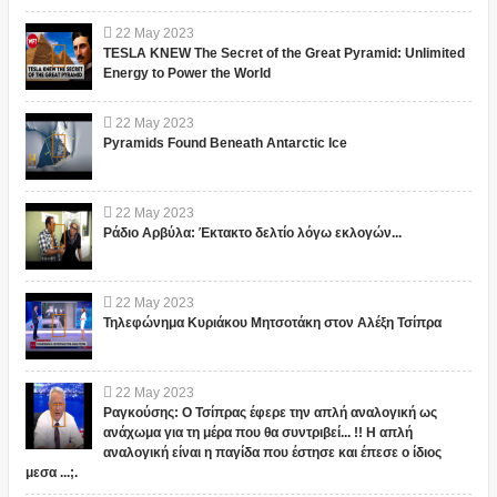
22
May
2023
TESLA KNEW The Secret of the Great Pyramid: Unlimited
Energy to Power the World
22
May
2023
Pyramids Found Beneath Antarctic Ice
22
May
2023
Ράδιο Αρβύλα: Έκτακτο δελτίο λόγω εκλογών...
22
May
2023
Τηλεφώνημα Κυριάκου Μητσοτάκη στον Αλέξη Τσίπρα
22
May
2023
Ραγκούσης: Ο Τσίπρας έφερε την απλή αναλογική ως
ανάχωμα για τη μέρα που θα συντριβεί... !! Η απλή
αναλογική είναι η παγίδα που έστησε και έπεσε ο ίδιος
μεσα ...;.