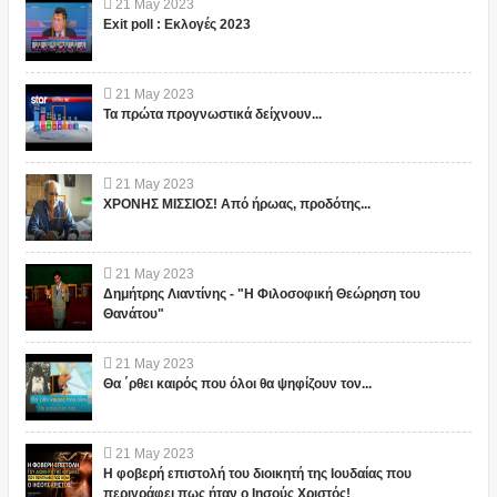
21
May
2023
Exit poll : Εκλογές 2023
21
May
2023
Τα πρώτα προγνωστικά δείχνουν...
21
May
2023
ΧΡΟΝΗΣ ΜΙΣΣΙΟΣ! Από ήρωας, προδότης...
21
May
2023
Δημήτρης Λιαντίνης - "Η Φιλοσοφική Θεώρηση του
Θανάτου"
21
May
2023
Θα ΄ρθει καιρός που όλοι θα ψηφίζουν τον...
21
May
2023
Η φοβερή επιστολή του διοικητή της Ιουδαίας που
περιγράφει πως ήταν ο Ιησούς Χριστός!