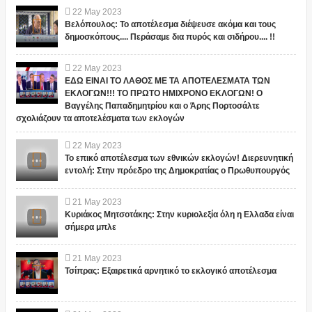
22
May
2023
Βελόπουλος: Το αποτέλεσμα διέψευσε ακόμα και τους
δημοσκόπους.... Περάσαμε δια πυρός και σιδήρου.... !!
22
May
2023
ΕΔΩ ΕΙΝΑΙ ΤΟ ΛΑΘΟΣ ΜΕ ΤΑ ΑΠΟΤΕΛΕΣΜΑΤΑ ΤΩΝ
ΕΚΛΟΓΩΝ!!! ΤΟ ΠΡΩΤΟ ΗΜΙΧΡΟΝΟ ΕΚΛΟΓΩΝ! Ο
Βαγγέλης Παπαδημητρίου και ο Άρης Πορτοσάλτε
σχολιάζουν τα αποτελέσματα των εκλογών
22
May
2023
Το επικό αποτέλεσμα των εθνικών εκλογών! Διερευνητική
εντολή: Στην πρόεδρο της Δημοκρατίας ο Πρωθυπουργός
21
May
2023
Κυριάκος Μητσοτάκης: Στην κυριολεξία όλη η Ελλαδα είναι
σήμερα μπλε
21
May
2023
Τσίπρας: Εξαιρετικά αρνητικό το εκλογικό αποτέλεσμα