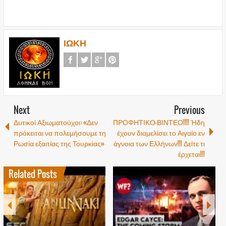
ΙΩΚΗ
Next
Previous
Δυτικοί Αξιωματούχοι: «Δεν
ΠΡΟΦΗΤΙΚΟ-ΒΙΝΤΕΟ!!!! Ήδη
πρόκειται να πολεμήσουμε τη
έχουν διαμελίσει το Αιγαίο εν
Ρωσία εξαιτίας της Τουρκίας»
άγνοια των Ελλήνων!!! Δείτε τι
έρχεται!!!
Related Posts