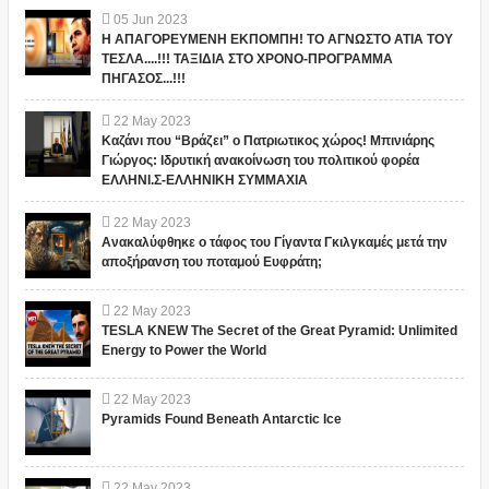
05
Jun
2023
Η ΑΠΑΓΟΡΕΥΜΕΝΗ ΕΚΠΟΜΠΗ! ΤΟ ΑΓΝΩΣΤΟ ΑΤΙΑ ΤΟΥ
ΤΕΣΛΑ....!!! ΤΑΞΙΔΙΑ ΣΤΟ ΧΡΟΝΟ-ΠΡΟΓΡΑΜΜΑ
ΠΗΓΑΣΟΣ...!!!
22
May
2023
Καζάνι που “Βράζει” ο Πατριωτικος χώρος! Μπινιάρης
Γιώργος: Ιδρυτική ανακοίνωση του πολιτικού φορέα
ΕΛΛΗΝΙ.Σ-ΕΛΛΗΝΙΚΗ ΣΥΜΜΑΧΙΑ
22
May
2023
Ανακαλύφθηκε ο τάφος του Γίγαντα Γκιλγκαμές μετά την
αποξήρανση του ποταμού Ευφράτη;
22
May
2023
TESLA KNEW The Secret of the Great Pyramid: Unlimited
Energy to Power the World
22
May
2023
Pyramids Found Beneath Antarctic Ice
22
May
2023