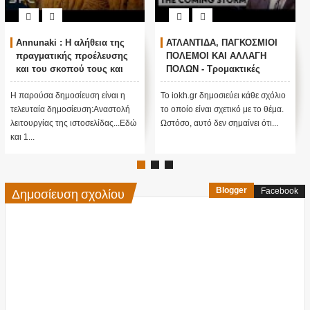
Annunaki : Η αλήθεια της
ΑΤΛΑΝΤΙΔΑ, ΠΑΓΚΟΣΜΙΟΙ
πραγματικής προέλευσης
ΠΟΛΕΜΟΙ ΚΑΙ ΑΛΛΑΓΗ
και του σκοπού τους και
ΠΟΛΩΝ - Τρομακτικές
αναστολή λειτουργίας μας
προβλέψεις του Edgar
....
Cayce (Video)
Η παρούσα δημοσίευση είναι η
Το iokh.gr δημοσιεύει κάθε σχόλιο
τελευταία δημοσίευση:Αναστολή
το οποίο είναι σχετικό με το θέμα.
λειτουργίας της ιστοσελίδας...Εδώ
Ωστόσο, αυτό δεν σημαίνει ότι...
και 1...
Δημοσίευση σχολίου
Blogger
Facebook