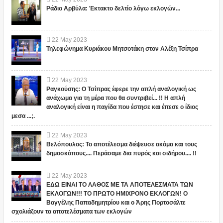
Ράδιο Αρβύλα: Έκτακτο δελτίο λόγω εκλογών...
22
May
2023
Τηλεφώνημα Κυριάκου Μητσοτάκη στον Αλέξη Τσίπρα
22
May
2023
Ραγκούσης: Ο Τσίπρας έφερε την απλή αναλογική ως
ανάχωμα για τη μέρα που θα συντριβεί... !! Η απλή
αναλογική είναι η παγίδα που έστησε και έπεσε ο ίδιος
μεσα ...;.
22
May
2023
Βελόπουλος: Το αποτέλεσμα διέψευσε ακόμα και τους
δημοσκόπους.... Περάσαμε δια πυρός και σιδήρου.... !!
22
May
2023
ΕΔΩ ΕΙΝΑΙ ΤΟ ΛΑΘΟΣ ΜΕ ΤΑ ΑΠΟΤΕΛΕΣΜΑΤΑ ΤΩΝ
ΕΚΛΟΓΩΝ!!! ΤΟ ΠΡΩΤΟ ΗΜΙΧΡΟΝΟ ΕΚΛΟΓΩΝ! Ο
Βαγγέλης Παπαδημητρίου και ο Άρης Πορτοσάλτε
σχολιάζουν τα αποτελέσματα των εκλογών