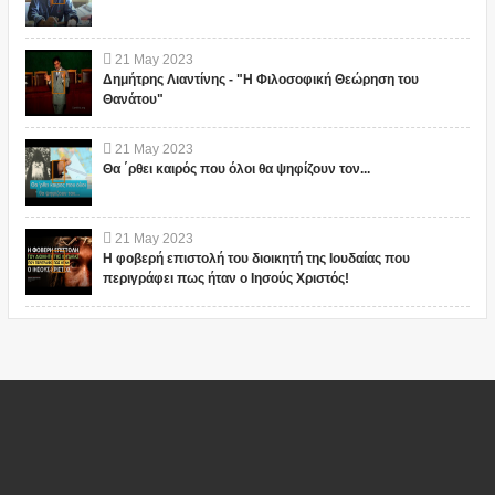
21
May
2023
Δημήτρης Λιαντίνης - "Η Φιλοσοφική Θεώρηση του
Θανάτου"
21
May
2023
Θα ΄ρθει καιρός που όλοι θα ψηφίζουν τον...
21
May
2023
Η φοβερή επιστολή του διοικητή της Ιουδαίας που
περιγράφει πως ήταν ο Ιησούς Χριστός!