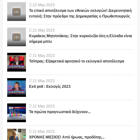
22
May
2023
Το επικό αποτέλεσμα των εθνικών εκλογών! Διερευνητική
εντολή: Στην πρόεδρο της Δημοκρατίας ο Πρωθυπουργός
21
May
2023
Κυριάκος Μητσοτάκης: Στην κυριολεξία όλη η Ελλαδα είναι
σήμερα μπλε
21
May
2023
Τσίπρας: Εξαιρετικά αρνητικό το εκλογικό αποτέλεσμα
21
May
2023
Exit poll : Εκλογές 2023
21
May
2023
Τα πρώτα προγνωστικά δείχνουν...
21
May
2023
ΧΡΟΝΗΣ ΜΙΣΣΙΟΣ! Από ήρωας, προδότης...