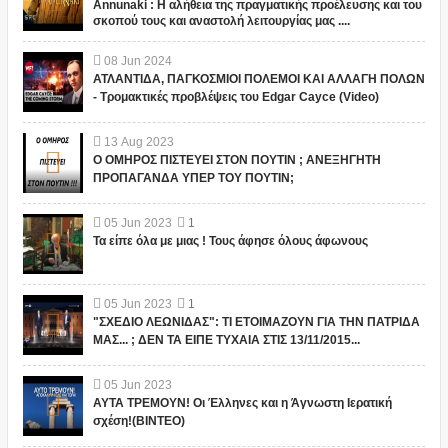
Annunaki : Η αλήθεια της πραγματικής προέλευσης και του
σκοπού τους και αναστολή λειτουργίας μας ....
08
Jun
2024
ΑΤΛΑΝΤΙΔΑ, ΠΑΓΚΟΣΜΙΟΙ ΠΟΛΕΜΟΙ ΚΑΙ ΑΛΛΑΓΗ ΠΟΛΩΝ
- Τρομακτικές προβλέψεις του Edgar Cayce (Video)
13
Aug
2023
Ο ΟΜΗΡΟΣ ΠΙΣΤΕΥΕΙ ΣΤΟΝ ΠΟΥΤΙΝ ; ΑΝΕΞΗΓΗΤΗ
ΠΡΟΠΑΓΑΝΔΑ ΥΠΕΡ ΤΟΥ ΠΟΥΤΙΝ;
05
Jun
2023
1
Τα είπε όλα με μιας ! Τους άφησε όλους άφωνους
05
Jun
2023
1
"ΣΧΕΔΙΟ ΛΕΩΝΙΔΑΣ": ΤΙ ΕΤΟΙΜΑΖΟΥΝ ΓΙΑ ΤΗΝ ΠΑΤΡΙΔΑ
ΜΑΣ... ; ΔΕΝ ΤΑ ΕΙΠΕ ΤΥΧΑΙΑ ΣΤΙΣ 13/11/2015...
05
Jun
2023
ΑΥΤΑ ΤΡΕΜΟΥΝ! Οι Έλληνες και η Άγνωστη Ιερατική
σχέση!(ΒΙΝΤΕΟ)