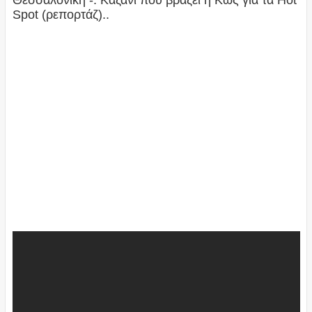
Θεσσαλονίκη -. Καζάνι που βράζει η Κώς για τα Hot
Spot (ρεπορτάζ)..