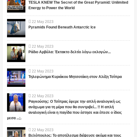
TESLA KNEW The Secret of the Great Pyramid: Unlimited
Energy to Power the World
22
May
2023
Pyramids Found Beneath Antarctic Ice
22
May
2023
Ράδιο Αρβύλα: Έκτακτο δελτίο λόγω εκλογών...
22
May
2023
Τηλεφώνημα Κυριάκου Μητσοτάκη στον Αλέξη Τσίπρα
22
May
2023
Ραγκούσης: Ο Τσίπρας έφερε την απλή αναλογική ως
ανάχωμα για τη μέρα που θα συντριβεί... !! Η απλή
αναλογική είναι η παγίδα που έστησε και έπεσε ο ίδιος
μεσα ...;.
22
May
2023
Βελόπουλος: Το αποτέλεσμα διέψευσε ακόμα και τους