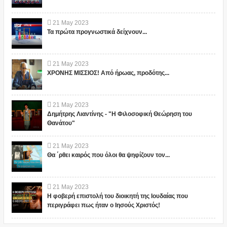
21
May
2023
Τα πρώτα προγνωστικά δείχνουν...
21
May
2023
ΧΡΟΝΗΣ ΜΙΣΣΙΟΣ! Από ήρωας, προδότης...
21
May
2023
Δημήτρης Λιαντίνης - "Η Φιλοσοφική Θεώρηση του
Θανάτου"
21
May
2023
Θα ΄ρθει καιρός που όλοι θα ψηφίζουν τον...
21
May
2023
Η φοβερή επιστολή του διοικητή της Ιουδαίας που
περιγράφει πως ήταν ο Ιησούς Χριστός!