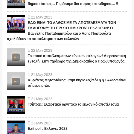
δημοσκόπους.... Περάσαμε δια πυρός και σιδήρου.... !!
22
May
2023
ΕΔΩ ΕΙΝΑΙ ΤΟ ΛΑΘΟΣ ΜΕ ΤΑ ΑΠΟΤΕΛΕΣΜΑΤΑ ΤΩΝ
ΕΚΛΟΓΩΝ!!! ΤΟ ΠΡΩΤΟ ΗΜΙΧΡΟΝΟ ΕΚΛΟΓΩΝ! Ο
Βαγγέλης Παπαδημητρίου και ο Άρης Πορτοσάλτε
σχολιάζουν τα αποτελέσματα των εκλογών
22
May
2023
Το επικό αποτέλεσμα των εθνικών εκλογών! Διερευνητική
εντολή: Στην πρόεδρο της Δημοκρατίας ο Πρωθυπουργός
21
May
2023
Κυριάκος Μητσοτάκης: Στην κυριολεξία όλη η Ελλαδα είναι
σήμερα μπλε
21
May
2023
Τσίπρας: Εξαιρετικά αρνητικό το εκλογικό αποτέλεσμα
21
May
2023
Exit poll : Εκλογές 2023