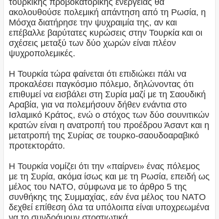
τουρκικής προβοκατόρικης ενέργειας θα
ακολουθούσε πολεμική απάντηση από τη Ρωσία, η
Μόσχα διατήρησε την ψυχραιμία της, αν και
επέβαλλε βαρύτατες κυρώσεις στην Τουρκία και οι
σχέσεις μεταξύ των δύο χωρών είναι πλέον
ψυχροπολεμικές.
Η Τουρκία τώρα φαίνεται ότι επιδιώκει πάλι να
προκαλέσει παγκόσμιο πόλεμο, δηλώνοντας ότι
επιθυμεί να εισβάλει στη Συρία μαζί με τη Σαουδική
Αραβία, για να πολεμήσουν δήθεν ενάντια στο
Ισλαμικό Κράτος, ενώ ο στόχος των δύο σουνιτικών
κρατών είναι η ανατροπή του προέδρου Άσαντ και η
μετατροπή της Συρίας σε τουρκο-σαουδοαραβικό
προτεκτοράτο.
Η Τουρκία νομίζει ότι την «παίρνει» ένας πόλεμος
με τη Συρία, ακόμα ίσως και με τη Ρωσία, επειδή ως
μέλος του ΝΑΤΟ, σύμφωνα με το άρθρο 5 της
συνθήκης της Συμμαχίας, εάν ένα μέλος του ΝΑΤΟ
δεχθεί επίθεση όλα τα υπόλοιπα είναι υποχρεωμένα
να το συνδράμουν στρατιωτικά.