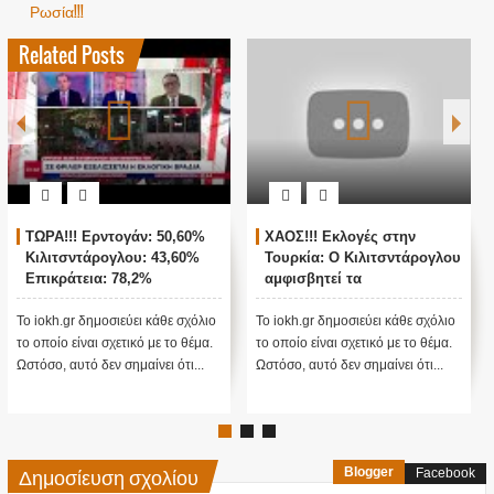
Ρωσία!!!
Related Posts
 Ερντογάν: 50,60%
ΧΑΟΣ!!! Εκλογές στην
ΖΩΝΤΑΝΗ
τάρογλου: 43,60%
Τουρκία: Ο Κιλιτσντάρογλου
ΑΓΚΥΡΑ -
εια: 78,2%
αμφισβητεί τα
ΤΟΥΡΚΙΚ
αποτελέσματα θα γίνουν
ενστάσεις...
 δημοσιεύει κάθε σχόλιο
Το iokh.gr δημοσιεύει κάθε σχόλιο
Το iokh.gr δ
ίναι σχετικό με το θέμα.
το οποίο είναι σχετικό με το θέμα.
το οποίο είνα
τό δεν σημαίνει ότι...
Ωστόσο, αυτό δεν σημαίνει ότι...
Ωστόσο, αυτό 
Δημοσίευση σχολίου
Blogger
Facebook