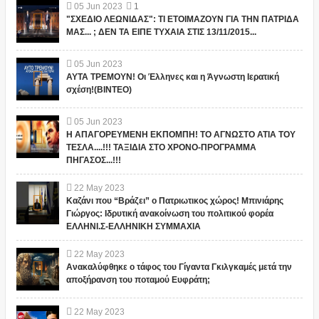
05
Jun
2023
1
"ΣΧΕΔΙΟ ΛΕΩΝΙΔΑΣ": ΤΙ ΕΤΟΙΜΑΖΟΥΝ ΓΙΑ ΤΗΝ ΠΑΤΡΙΔΑ
ΜΑΣ... ; ΔΕΝ ΤΑ ΕΙΠΕ ΤΥΧΑΙΑ ΣΤΙΣ 13/11/2015...
05
Jun
2023
ΑΥΤΑ ΤΡΕΜΟΥΝ! Οι Έλληνες και η Άγνωστη Ιερατική
σχέση!(ΒΙΝΤΕΟ)
05
Jun
2023
Η ΑΠΑΓΟΡΕΥΜΕΝΗ ΕΚΠΟΜΠΗ! ΤΟ ΑΓΝΩΣΤΟ ΑΤΙΑ ΤΟΥ
ΤΕΣΛΑ....!!! ΤΑΞΙΔΙΑ ΣΤΟ ΧΡΟΝΟ-ΠΡΟΓΡΑΜΜΑ
ΠΗΓΑΣΟΣ...!!!
22
May
2023
Καζάνι που “Βράζει” ο Πατριωτικος χώρος! Μπινιάρης
Γιώργος: Ιδρυτική ανακοίνωση του πολιτικού φορέα
ΕΛΛΗΝΙ.Σ-ΕΛΛΗΝΙΚΗ ΣΥΜΜΑΧΙΑ
22
May
2023
Ανακαλύφθηκε ο τάφος του Γίγαντα Γκιλγκαμές μετά την
αποξήρανση του ποταμού Ευφράτη;
22
May
2023