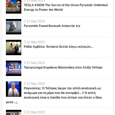
22
May
2023
TESLA KNEW The Secret of the Great Pyramid: Unlimited
Energy to Power the World
22
May
2023
Pyramids Found Beneath Antarctic Ice
22
May
2023
Ράδιο Αρβύλα: Έκτακτο δελτίο λόγω εκλογών...
22
May
2023
Τηλεφώνημα Κυριάκου Μητσοτάκη στον Αλέξη Τσίπρα
22
May
2023
Ραγκούσης: Ο Τσίπρας έφερε την απλή αναλογική ως
ανάχωμα για τη μέρα που θα συντριβεί... !! Η απλή
αναλογική είναι η παγίδα που έστησε και έπεσε ο ίδιος
μεσα ...;.
22
May
2023