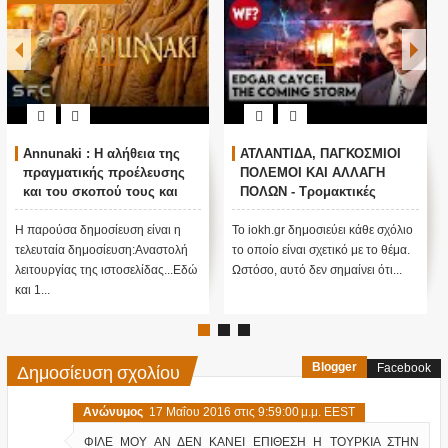
Annunaki : Η αλήθεια της
ΑΤΛΑΝΤΙΔΑ, ΠΑΓΚΟΣΜΙΟΙ
πραγματικής προέλευσης
ΠΟΛΕΜΟΙ ΚΑΙ ΑΛΛΑΓΗ
και του σκοπού τους και
ΠΟΛΩΝ - Τρομακτικές
αναστολή λειτουργίας μας
προβλέψεις του Edgar
....
Cayce (Video)
Η παρούσα δημοσίευση είναι η
Το iokh.gr δημοσιεύει κάθε σχόλιο
τελευταία δημοσίευση:Αναστολή
το οποίο είναι σχετικό με το θέμα.
λειτουργίας της ιστοσελίδας...Εδώ
Ωστόσο, αυτό δεν σημαίνει ότι...
και 1...
Δημοσίευση σχολίου
Blogger
Facebook
Ανώνυμος
17 Μαΐου 2016 στις 9:59:00 μ.μ. EEST
ΦΙΛΕ ΜΟΥ ΑΝ ΔΕΝ ΚΑΝΕΙ ΕΠΙΘΕΣΗ Η ΤΟΥΡΚΙΑ ΣΤΗΝ