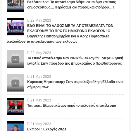
Βελόπουλος: Το αποτέλεσμα διέψευσε ακόμα και τους
δημοσκόπους.... Περάσαμε δια πυρός και σιδήρου.... !!
22
May
2023
ΕΔΩ ΕΙΝΑΙ ΤΟ ΛΑΘΟΣ ΜΕ ΤΑ ΑΠΟΤΕΛΕΣΜΑΤΑ ΤΩΝ
ΕΚΛΟΓΩΝ!!! ΤΟ ΠΡΩΤΟ ΗΜΙΧΡΟΝΟ ΕΚΛΟΓΩΝ! Ο
Βαγγέλης Παπαδημητρίου και ο Άρης Πορτοσάλτε
σχολιάζουν τα αποτελέσματα των εκλογών
22
May
2023
Το επικό αποτέλεσμα των εθνικών εκλογών! Διερευνητική
εντολή: Στην πρόεδρο της Δημοκρατίας ο Πρωθυπουργός
21
May
2023
Κυριάκος Μητσοτάκης: Στην κυριολεξία όλη η Ελλαδα είναι
σήμερα μπλε
21
May
2023
Τσίπρας: Εξαιρετικά αρνητικό το εκλογικό αποτέλεσμα
21
May
2023
Exit poll : Εκλογές 2023