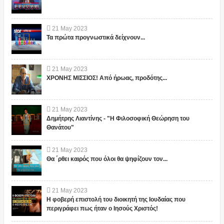
21
May
2023
Τα πρώτα προγνωστικά δείχνουν...
21
May
2023
ΧΡΟΝΗΣ ΜΙΣΣΙΟΣ! Από ήρωας, προδότης...
21
May
2023
Δημήτρης Λιαντίνης - "Η Φιλοσοφική Θεώρηση του
Θανάτου"
21
May
2023
Θα ΄ρθει καιρός που όλοι θα ψηφίζουν τον...
21
May
2023
Η φοβερή επιστολή του διοικητή της Ιουδαίας που
περιγράφει πως ήταν ο Ιησούς Χριστός!