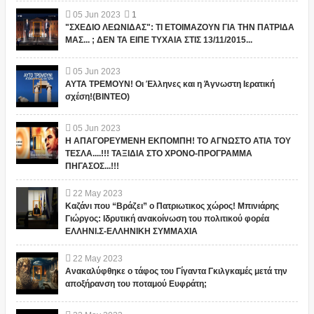
05
Jun
2023
1
"ΣΧΕΔΙΟ ΛΕΩΝΙΔΑΣ": ΤΙ ΕΤΟΙΜΑΖΟΥΝ ΓΙΑ ΤΗΝ ΠΑΤΡΙΔΑ
ΜΑΣ... ; ΔΕΝ ΤΑ ΕΙΠΕ ΤΥΧΑΙΑ ΣΤΙΣ 13/11/2015...
05
Jun
2023
ΑΥΤΑ ΤΡΕΜΟΥΝ! Οι Έλληνες και η Άγνωστη Ιερατική
σχέση!(ΒΙΝΤΕΟ)
05
Jun
2023
Η ΑΠΑΓΟΡΕΥΜΕΝΗ ΕΚΠΟΜΠΗ! ΤΟ ΑΓΝΩΣΤΟ ΑΤΙΑ ΤΟΥ
ΤΕΣΛΑ....!!! ΤΑΞΙΔΙΑ ΣΤΟ ΧΡΟΝΟ-ΠΡΟΓΡΑΜΜΑ
ΠΗΓΑΣΟΣ...!!!
22
May
2023
Καζάνι που “Βράζει” ο Πατριωτικος χώρος! Μπινιάρης
Γιώργος: Ιδρυτική ανακοίνωση του πολιτικού φορέα
ΕΛΛΗΝΙ.Σ-ΕΛΛΗΝΙΚΗ ΣΥΜΜΑΧΙΑ
22
May
2023
Ανακαλύφθηκε ο τάφος του Γίγαντα Γκιλγκαμές μετά την
αποξήρανση του ποταμού Ευφράτη;