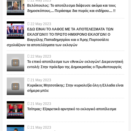
22
May
2023
Βελόπουλος: Το αποτέλεσμα διέψευσε ακόμα και τους
δημοσκόπους.... Περάσαμε δια πυρός και σιδήρου.... !!
22
May
2023
ΕΔΩ ΕΙΝΑΙ ΤΟ ΛΑΘΟΣ ΜΕ ΤΑ ΑΠΟΤΕΛΕΣΜΑΤΑ ΤΩΝ
ΕΚΛΟΓΩΝ!!! ΤΟ ΠΡΩΤΟ ΗΜΙΧΡΟΝΟ ΕΚΛΟΓΩΝ! Ο
Βαγγέλης Παπαδημητρίου και ο Άρης Πορτοσάλτε
σχολιάζουν τα αποτελέσματα των εκλογών
22
May
2023
Το επικό αποτέλεσμα των εθνικών εκλογών! Διερευνητική
εντολή: Στην πρόεδρο της Δημοκρατίας ο Πρωθυπουργός
21
May
2023
Κυριάκος Μητσοτάκης: Στην κυριολεξία όλη η Ελλαδα είναι
σήμερα μπλε
21
May
2023
Τσίπρας: Εξαιρετικά αρνητικό το εκλογικό αποτέλεσμα
21
May
2023