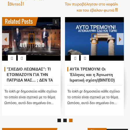
[Βίντεο] !
Τον πυροβόλησαν στο κεφάλι
και του έβαλαν φωτιά !!!
Related Posts
1
"ΣΧΕΔΙΟ ΛΕΩΝΙΔΑΣ": ΤΙ
ΑΥΤΑ ΤΡΕΜΟΥΝ! Οι
ΕΤΟΙΜΑΖΟΥΝ ΓΙΑ ΤΗΝ
Έλληνες και η Άγνωστη
ΠΑΤΡΙΔΑ ΜΑΣ... ; ΔΕΝ ΤΑ
Ιερατική σχέση!(ΒΙΝΤΕΟ)
ΕΙΠΕ ΤΥΧΑΙΑ ΣΤΙΣ
13/11/2015...
Το iokh.gr δημοσιεύει κάθε σχόλιο
Το iokh.gr δημοσιεύει κάθε σχόλιο
το οποίο είναι σχετικό με το θέμα.
το οποίο είναι σχετικό με το θέμα.
Ωστόσο, αυτό δεν σημαίνει ότι...
Ωστόσο, αυτό δεν σημαίνει ότι...