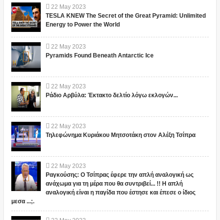
22
May
2023
TESLA KNEW The Secret of the Great Pyramid: Unlimited
Energy to Power the World
22
May
2023
Pyramids Found Beneath Antarctic Ice
22
May
2023
Ράδιο Αρβύλα: Έκτακτο δελτίο λόγω εκλογών...
22
May
2023
Τηλεφώνημα Κυριάκου Μητσοτάκη στον Αλέξη Τσίπρα
22
May
2023
Ραγκούσης: Ο Τσίπρας έφερε την απλή αναλογική ως
ανάχωμα για τη μέρα που θα συντριβεί... !! Η απλή
αναλογική είναι η παγίδα που έστησε και έπεσε ο ίδιος
μεσα ...;.