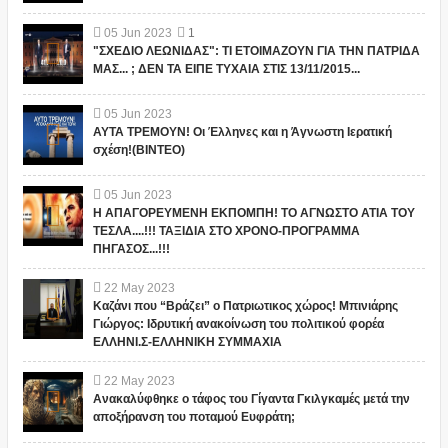
05
Jun
2023
1
"ΣΧΕΔΙΟ ΛΕΩΝΙΔΑΣ": ΤΙ ΕΤΟΙΜΑΖΟΥΝ ΓΙΑ ΤΗΝ ΠΑΤΡΙΔΑ
ΜΑΣ... ; ΔΕΝ ΤΑ ΕΙΠΕ ΤΥΧΑΙΑ ΣΤΙΣ 13/11/2015...
05
Jun
2023
ΑΥΤΑ ΤΡΕΜΟΥΝ! Οι Έλληνες και η Άγνωστη Ιερατική
σχέση!(ΒΙΝΤΕΟ)
05
Jun
2023
Η ΑΠΑΓΟΡΕΥΜΕΝΗ ΕΚΠΟΜΠΗ! ΤΟ ΑΓΝΩΣΤΟ ΑΤΙΑ ΤΟΥ
ΤΕΣΛΑ....!!! ΤΑΞΙΔΙΑ ΣΤΟ ΧΡΟΝΟ-ΠΡΟΓΡΑΜΜΑ
ΠΗΓΑΣΟΣ...!!!
22
May
2023
Καζάνι που “Βράζει” ο Πατριωτικος χώρος! Μπινιάρης
Γιώργος: Ιδρυτική ανακοίνωση του πολιτικού φορέα
ΕΛΛΗΝΙ.Σ-ΕΛΛΗΝΙΚΗ ΣΥΜΜΑΧΙΑ
22
May
2023
Ανακαλύφθηκε ο τάφος του Γίγαντα Γκιλγκαμές μετά την
αποξήρανση του ποταμού Ευφράτη;