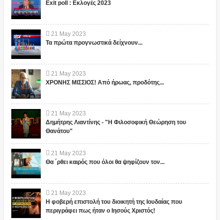
Exit poll : Εκλογές 2023
21
May
2023
Τα πρώτα προγνωστικά δείχνουν...
21
May
2023
ΧΡΟΝΗΣ ΜΙΣΣΙΟΣ! Από ήρωας, προδότης...
21
May
2023
Δημήτρης Λιαντίνης - "Η Φιλοσοφική Θεώρηση του
Θανάτου"
21
May
2023
Θα ΄ρθει καιρός που όλοι θα ψηφίζουν τον...
21
May
2023
Η φοβερή επιστολή του διοικητή της Ιουδαίας που
περιγράφει πως ήταν ο Ιησούς Χριστός!