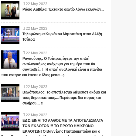
22
May
2023
Ράδιο Αρβύλα: Έκτακτο δελτίο λόγω εκλογών...
22
May
2023
Τηλεφώνημα Κυριάκου Μητσοτάκη στον Αλέξη
Τσίπρα
22
May
2023
Ραγκούσης: Ο Τσίπρας έφερε την απλή
αναλογική ως ανάχωμα για τη μέρα που θα
συντριβεί... !! Η απλή αναλογική είναι η παγίδα
που έστησε και έπεσε ο ίδιος μεσα ...;.
22
May
2023
Βελόπουλος: Το αποτέλεσμα διέψευσε ακόμα και
τους δημοσκόπους.... Περάσαμε δια πυρός και
σιδήρου.... !!
Αυτός ο μεγάλος
ΟΙ ΕΙΔΗΣΕΙΣ ΓΙΑ ΤΙΣ
φιλάνθρωπος
ΕΞΕΛΙΞΕΙΣ ΣΤΟ
22
May
2023
προειδοποίησε ότι το
FACEBOOK
ΕΔΩ ΕΙΝΑΙ ΤΟ ΛΑΘΟΣ ΜΕ ΤΑ ΑΠΟΤΕΛΕΣΜΑΤΑ
χειρότερο κύμα έρχεται
ΠΡΟΒΛΗΜΑΤΙΖΟΥΝ!!!
ΤΩΝ ΕΚΛΟΓΩΝ!!! ΤΟ ΠΡΩΤΟ ΗΜΙΧΡΟΝΟ
τώρα με την μετάλλαξη
ΠΟΙΟΣ ΚΑΝΕΙ
ΣΕ ΕΥΧΑΡΙΣΤΟΥΜΕ.... Bill Το
Το iokh.gr δημοσιεύει κάθε
ΕΚΛΟΓΩΝ! Ο Βαγγέλης Παπαδημητρίου και ο
όμικρον ....
ΚΟΥΜΑΝΤΟ ΤΕΛΙΚΑ;
iokh.gr δημοσιεύει κάθε σχόλιο
σχόλιο το οποίο είναι σχετικό