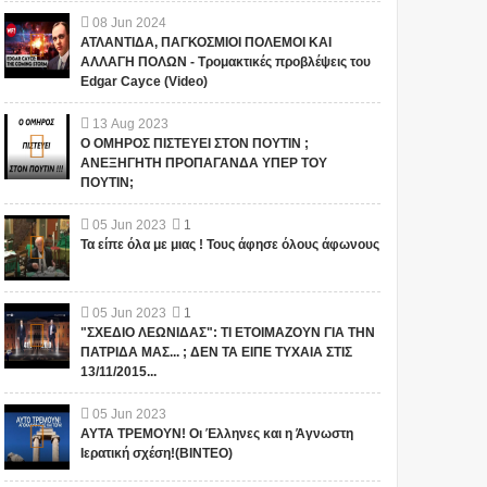
08
Jun
2024
ΑΤΛΑΝΤΙΔΑ, ΠΑΓΚΟΣΜΙΟΙ ΠΟΛΕΜΟΙ ΚΑΙ
ΑΛΛΑΓΗ ΠΟΛΩΝ - Τρομακτικές προβλέψεις του
Edgar Cayce (Video)
13
Aug
2023
Ο ΟΜΗΡΟΣ ΠΙΣΤΕΥΕΙ ΣΤΟΝ ΠΟΥΤΙΝ ;
ΑΝΕΞΗΓΗΤΗ ΠΡΟΠΑΓΑΝΔΑ ΥΠΕΡ ΤΟΥ
ΠΟΥΤΙΝ;
05
Jun
2023
1
Τα είπε όλα με μιας ! Τους άφησε όλους άφωνους
05
Jun
2023
1
"ΣΧΕΔΙΟ ΛΕΩΝΙΔΑΣ": ΤΙ ΕΤΟΙΜΑΖΟΥΝ ΓΙΑ ΤΗΝ
ΠΑΤΡΙΔΑ ΜΑΣ... ; ΔΕΝ ΤΑ ΕΙΠΕ ΤΥΧΑΙΑ ΣΤΙΣ
13/11/2015...
05
Jun
2023
ΑΥΤΑ ΤΡΕΜΟΥΝ! Οι Έλληνες και η Άγνωστη
Ιερατική σχέση!(ΒΙΝΤΕΟ)