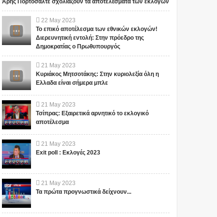
Άρης Πορτοσάλτε σχολιάζουν τα αποτελέσματα των εκλογών
(VIDEO)
το οποίο είναι σχετικό με το
με το θέμα. Ωστόσο, αυτό δεν
θέμ...
σημαίνει ότι...
22
May
2023
Το επικό αποτέλεσμα των εθνικών εκλογών!
Διερευνητική εντολή: Στην πρόεδρο της
Δημοκρατίας ο Πρωθυπουργός
21
May
2023
Κυριάκος Μητσοτάκης: Στην κυριολεξία όλη η
Ελλαδα είναι σήμερα μπλε
21
May
2023
Τσίπρας: Εξαιρετικά αρνητικό το εκλογικό
αποτέλεσμα
21
May
2023
Exit poll : Εκλογές 2023
21
May
2023
Τα πρώτα προγνωστικά δείχνουν...