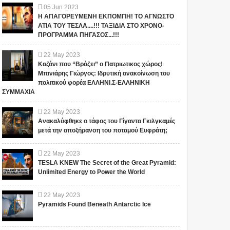
05
Jun
2023
Η ΑΠΑΓΟΡΕΥΜΕΝΗ ΕΚΠΟΜΠΗ! ΤΟ ΑΓΝΩΣΤΟ
ΑΤΙΑ ΤΟΥ ΤΕΣΛΑ....!!! ΤΑΞΙΔΙΑ ΣΤΟ ΧΡΟΝΟ-
ΠΡΟΓΡΑΜΜΑ ΠΗΓΑΣΟΣ...!!!
22
May
2023
Καζάνι που “Βράζει” ο Πατριωτικος χώρος!
Μπινιάρης Γιώργος: Ιδρυτική ανακοίνωση του
πολιτικού φορέα ΕΛΛΗΝΙ.Σ-ΕΛΛΗΝΙΚΗ
ΣΥΜΜΑΧΙΑ
22
May
2023
Ανακαλύφθηκε ο τάφος του Γίγαντα Γκιλγκαμές
μετά την αποξήρανση του ποταμού Ευφράτη;
22
May
2023
TESLA KNEW The Secret of the Great Pyramid:
Unlimited Energy to Power the World
22
May
2023
Pyramids Found Beneath Antarctic Ice