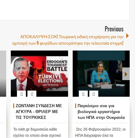
Previous
ΑΠΟΚΑΛΥΨΗ-ΣΟΚ! Τουρκική ειδική επιχείρηση για την
αρπαγή των 8 φυγάδων αποτράπηκε την τελευταία στιγμή!
ΖΩΝΤΑΝΗ ΣΥΝΔΕΣΗ ΜΕ
Παγκόσμιο σοκ για
ΑΓΚΥΡΑ - ΘΡΙΛΕΡ ΜΕ
βιολογικά εργαστήρια
ΤΙΣ ΤΟΥΡΚΙΚΕΣ
των ΗΠΑ στην Ουκρανία
ΕΚΛΟΓΕΣ !
ν
Το iokh.gr δημοσιεύει κάθε
Στις 26 Φεβρουαρίου 2022, οι
σχόλιο το οποίο είναι σχετικό
ΗΠΑ διέγραψαν όλα τα