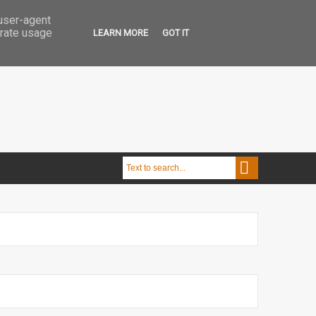
 user-agent
erate usage
LEARN MORE
GOT IT