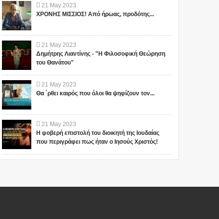
21
May
2023
ΧΡΟΝΗΣ ΜΙΣΣΙΟΣ! Από ήρωας, προδότης...
21
May
2023
Δημήτρης Λιαντίνης - "Η Φιλοσοφική Θεώρηση
του Θανάτου"
21
May
2023
Θα ΄ρθει καιρός που όλοι θα ψηφίζουν τον...
21
May
2023
Η φοβερή επιστολή του διοικητή της Ιουδαίας
που περιγράφει πως ήταν ο Ιησούς Χριστός!