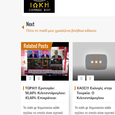
Next
Πότε το παιδί μου χρειάζεται βοήθεια ειδικού;
Related Posts
ΤΩΡΑ!!! Ερντογάν:
ΧΑΟΣ!!! Εκλογές στην
50,60% Κιλιτσντάρογλου:
Τουρκία: Ο
43,60% Επικράτεια:
Κιλιτσντάρογλου
78,2%
αμφισβητεί τα
αποτελέσματα θα γίνου
Το iokh.gr δημοσιεύει κάθε
Το iokh.gr δημοσιεύει κάθε
ενστάσεις...
σχόλιο το οποίο είναι σχετικό
σχόλιο το οποίο είναι σχετικό