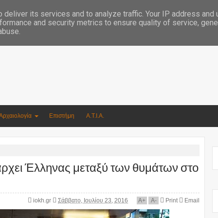
Συγγραφέας Νικόλαος Αργυρίου
deliver its services and to analyze traffic. Your IP address and
formance and security metrics to ensure quality of service, gen
 abuse.
Αρχαιολογία
Επιστήμη
Α.Τ.Ι.Α.
ρχει Έλληνας μεταξύ των θυμάτων στο
iokh.gr
Σάββατο, Ιουλίου 23, 2016
A
+
A
-
Print
Email