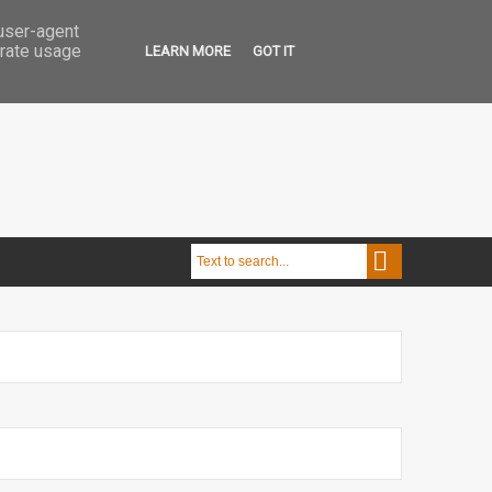
 user-agent
erate usage
LEARN MORE
GOT IT