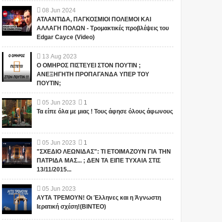
08
Jun
2024
ΑΤΛΑΝΤΙΔΑ, ΠΑΓΚΟΣΜΙΟΙ ΠΟΛΕΜΟΙ ΚΑΙ
ΑΛΛΑΓΗ ΠΟΛΩΝ - Τρομακτικές προβλέψεις του
Edgar Cayce (Video)
13
Aug
2023
Ο ΟΜΗΡΟΣ ΠΙΣΤΕΥΕΙ ΣΤΟΝ ΠΟΥΤΙΝ ;
ΑΝΕΞΗΓΗΤΗ ΠΡΟΠΑΓΑΝΔΑ ΥΠΕΡ ΤΟΥ
ΠΟΥΤΙΝ;
05
Jun
2023
1
Τα είπε όλα με μιας ! Τους άφησε όλους άφωνους
05
Jun
2023
1
"ΣΧΕΔΙΟ ΛΕΩΝΙΔΑΣ": ΤΙ ΕΤΟΙΜΑΖΟΥΝ ΓΙΑ ΤΗΝ
ΠΑΤΡΙΔΑ ΜΑΣ... ; ΔΕΝ ΤΑ ΕΙΠΕ ΤΥΧΑΙΑ ΣΤΙΣ
13/11/2015...
05
Jun
2023
ΑΥΤΑ ΤΡΕΜΟΥΝ! Οι Έλληνες και η Άγνωστη
Ιερατική σχέση!(ΒΙΝΤΕΟ)