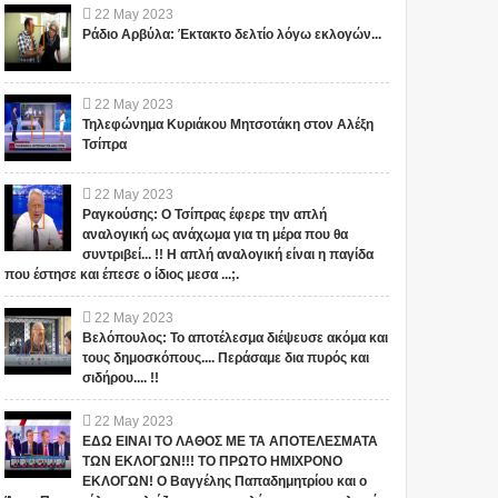
22
May
2023
Ράδιο Αρβύλα: Έκτακτο δελτίο λόγω εκλογών...
22
May
2023
Τηλεφώνημα Κυριάκου Μητσοτάκη στον Αλέξη
Τσίπρα
22
May
2023
Ραγκούσης: Ο Τσίπρας έφερε την απλή
αναλογική ως ανάχωμα για τη μέρα που θα
συντριβεί... !! Η απλή αναλογική είναι η παγίδα
που έστησε και έπεσε ο ίδιος μεσα ...;.
22
May
2023
Βελόπουλος: Το αποτέλεσμα διέψευσε ακόμα και
τους δημοσκόπους.... Περάσαμε δια πυρός και
σιδήρου.... !!
22
May
2023
ΕΔΩ ΕΙΝΑΙ ΤΟ ΛΑΘΟΣ ΜΕ ΤΑ ΑΠΟΤΕΛΕΣΜΑΤΑ
ΤΩΝ ΕΚΛΟΓΩΝ!!! ΤΟ ΠΡΩΤΟ ΗΜΙΧΡΟΝΟ
ΕΚΛΟΓΩΝ! Ο Βαγγέλης Παπαδημητρίου και ο