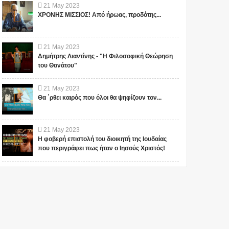
21
May
2023
ΧΡΟΝΗΣ ΜΙΣΣΙΟΣ! Από ήρωας, προδότης...
21
May
2023
Δημήτρης Λιαντίνης - "Η Φιλοσοφική Θεώρηση
του Θανάτου"
21
May
2023
Θα ΄ρθει καιρός που όλοι θα ψηφίζουν τον...
21
May
2023
Η φοβερή επιστολή του διοικητή της Ιουδαίας
που περιγράφει πως ήταν ο Ιησούς Χριστός!