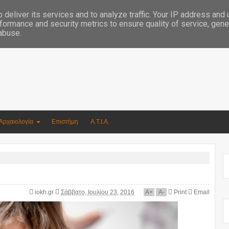
Συγγραφέας Νικόλαος Αργυρίου
deliver its services and to analyze traffic. Your IP address and
formance and security metrics to ensure quality of service, gen
 abuse.
Αρχαιολογία
Επιστήμη
Α.Τ.Ι.Α.
iokh.gr
Σάββατο, Ιουλίου 23, 2016
A
+
A
-
Print
Email