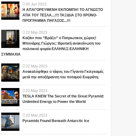
05
Jun
2023
Η ΑΠΑΓΟΡΕΥΜΕΝΗ ΕΚΠΟΜΠΗ! ΤΟ ΑΓΝΩΣΤΟ
ΑΤΙΑ ΤΟΥ ΤΕΣΛΑ....!!! ΤΑΞΙΔΙΑ ΣΤΟ ΧΡΟΝΟ-
ΠΡΟΓΡΑΜΜΑ ΠΗΓΑΣΟΣ...!!!
22
May
2023
Καζάνι που “Βράζει” ο Πατριωτικος χώρος!
Μπινιάρης Γιώργος: Ιδρυτική ανακοίνωση του
πολιτικού φορέα ΕΛΛΗΝΙ.Σ-ΕΛΛΗΝΙΚΗ
ΣΥΜΜΑΧΙΑ
22
May
2023
Ανακαλύφθηκε ο τάφος του Γίγαντα Γκιλγκαμές
μετά την αποξήρανση του ποταμού Ευφράτη;
22
May
2023
TESLA KNEW The Secret of the Great Pyramid:
Unlimited Energy to Power the World
22
May
2023
Pyramids Found Beneath Antarctic Ice