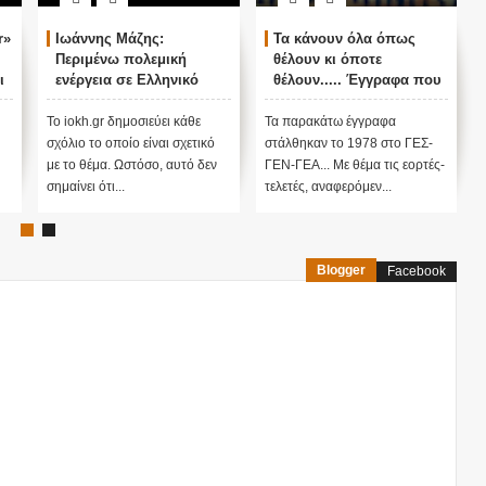
r»
Ιωάννης Μάζης:
Τα κάνουν όλα όπως
Περιμένω πολεμική
θέλουν κι όποτε
ι
ενέργεια σε Ελληνικό
θέλουν..... Έγγραφα που
νησί
δείχνουν αλήθειες που
πονάνε: Πως ο
Το iokh.gr δημοσιεύει κάθε
Τα παρακάτω έγγραφα
χαρακτηρισμός
σχόλιο το οποίο είναι σχετικό
στάλθηκαν το 1978 στο ΓΕΣ-
΄Βορειοηπειρωτικόν
με το θέμα. Ωστόσο, αυτό δεν
ΓΕΝ-ΓΕΑ... Με θέμα τις εορτές-
Έπος' της Εποποιίας
σημαίνει ότι...
τελετές, αναφερόμεν...
του ΟΧΙ έγινε 'Αλβανικό
Έπος' ....;;;
Blogger
Facebook