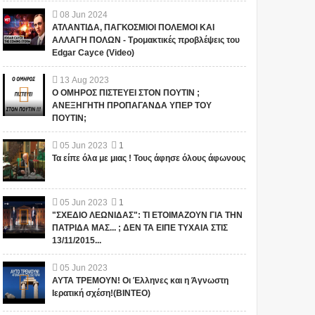
08
Jun
2024
ΑΤΛΑΝΤΙΔΑ, ΠΑΓΚΟΣΜΙΟΙ ΠΟΛΕΜΟΙ ΚΑΙ
ΑΛΛΑΓΗ ΠΟΛΩΝ - Τρομακτικές προβλέψεις του
Edgar Cayce (Video)
13
Aug
2023
Ο ΟΜΗΡΟΣ ΠΙΣΤΕΥΕΙ ΣΤΟΝ ΠΟΥΤΙΝ ;
ΑΝΕΞΗΓΗΤΗ ΠΡΟΠΑΓΑΝΔΑ ΥΠΕΡ ΤΟΥ
ΠΟΥΤΙΝ;
05
Jun
2023
1
Τα είπε όλα με μιας ! Τους άφησε όλους άφωνους
05
Jun
2023
1
"ΣΧΕΔΙΟ ΛΕΩΝΙΔΑΣ": ΤΙ ΕΤΟΙΜΑΖΟΥΝ ΓΙΑ ΤΗΝ
ΠΑΤΡΙΔΑ ΜΑΣ... ; ΔΕΝ ΤΑ ΕΙΠΕ ΤΥΧΑΙΑ ΣΤΙΣ
13/11/2015...
05
Jun
2023
ΑΥΤΑ ΤΡΕΜΟΥΝ! Οι Έλληνες και η Άγνωστη
Ιερατική σχέση!(ΒΙΝΤΕΟ)