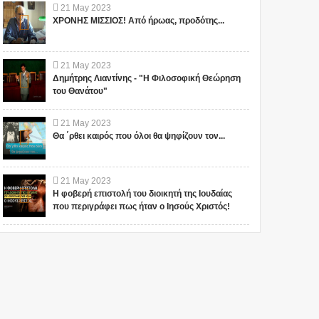
21
May
2023
ΧΡΟΝΗΣ ΜΙΣΣΙΟΣ! Από ήρωας, προδότης...
21
May
2023
Δημήτρης Λιαντίνης - "Η Φιλοσοφική Θεώρηση
του Θανάτου"
21
May
2023
Θα ΄ρθει καιρός που όλοι θα ψηφίζουν τον...
21
May
2023
Η φοβερή επιστολή του διοικητή της Ιουδαίας
που περιγράφει πως ήταν ο Ιησούς Χριστός!