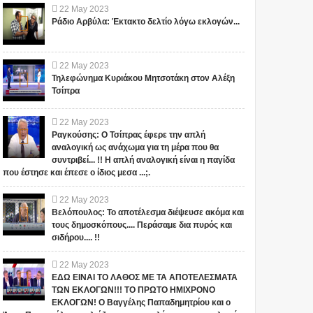
22
May
2023
Ράδιο Αρβύλα: Έκτακτο δελτίο λόγω εκλογών...
22
May
2023
Τηλεφώνημα Κυριάκου Μητσοτάκη στον Αλέξη
Τσίπρα
22
May
2023
Ραγκούσης: Ο Τσίπρας έφερε την απλή
αναλογική ως ανάχωμα για τη μέρα που θα
συντριβεί... !! Η απλή αναλογική είναι η παγίδα
που έστησε και έπεσε ο ίδιος μεσα ...;.
22
May
2023
Βελόπουλος: Το αποτέλεσμα διέψευσε ακόμα και
τους δημοσκόπους.... Περάσαμε δια πυρός και
σιδήρου.... !!
22
May
2023
ΕΔΩ ΕΙΝΑΙ ΤΟ ΛΑΘΟΣ ΜΕ ΤΑ ΑΠΟΤΕΛΕΣΜΑΤΑ
ΤΩΝ ΕΚΛΟΓΩΝ!!! ΤΟ ΠΡΩΤΟ ΗΜΙΧΡΟΝΟ
ΕΚΛΟΓΩΝ! Ο Βαγγέλης Παπαδημητρίου και ο