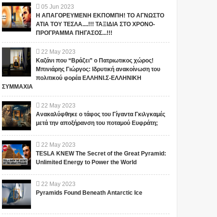
05
Jun
2023
Η ΑΠΑΓΟΡΕΥΜΕΝΗ ΕΚΠΟΜΠΗ! ΤΟ ΑΓΝΩΣΤΟ
ΑΤΙΑ ΤΟΥ ΤΕΣΛΑ....!!! ΤΑΞΙΔΙΑ ΣΤΟ ΧΡΟΝΟ-
ΠΡΟΓΡΑΜΜΑ ΠΗΓΑΣΟΣ...!!!
22
May
2023
Καζάνι που “Βράζει” ο Πατριωτικος χώρος!
Μπινιάρης Γιώργος: Ιδρυτική ανακοίνωση του
πολιτικού φορέα ΕΛΛΗΝΙ.Σ-ΕΛΛΗΝΙΚΗ
ΣΥΜΜΑΧΙΑ
22
May
2023
Ανακαλύφθηκε ο τάφος του Γίγαντα Γκιλγκαμές
μετά την αποξήρανση του ποταμού Ευφράτη;
22
May
2023
TESLA KNEW The Secret of the Great Pyramid:
Unlimited Energy to Power the World
22
May
2023
Pyramids Found Beneath Antarctic Ice