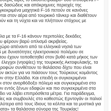
ς δασώδεις και απόκρημνες περιοχές της
κεκριμένα μαχητικά F-16 πετούν σε κανόνες
ται στον αέρα από τουρκικό τάνκερ και διαθέτουν
ούν και τη νύχτα και να πλήττουν στόχους με
α με τα F-16 κάνουν περιπολίες δεκάδες
ου φέρουν βαρύ οπλισμό ακριβείας.
 χώρο απέναντι από τα ελληνικά νησιά των
με δυνατότητες ηλεκτρονικού πολέμου σε
που έχουν τοποθετηθεί στον βυθό κατά μήκος των
ι έλεγχοι (νηοψίες) της τουρκικής Ακτοφυλακής, τα
ροφών συνθέτουν το θαλάσσιο δίχτυ που είναι
ών ακτών για να πιάσουν τους Τούρκους κομάντος
 στην Ελλάδα. Και επειδή οι συγκεκριμένοι
οι στον ανορθόδοξο πόλεμο και συγκεκριμένα στο
ούν εντός ξένων εδαφών και πιο συγκεκριμένα στα
ει να λάβει επιπρόσθετα μέτρα. Για παράδειγμα,
ίες και συμβουλές στο καθεστώς Ερντογάν οι παλιοί
ύτερα από τους ίδιους τα κόλπα και τα μυστικά για
ρατα» τα θαλάσσια σύνορα της Τουρκίας!