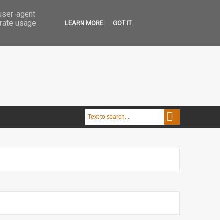
 user-agent
erate usage
LEARN MORE
GOT IT