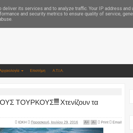
Συγγραφέας Νικόλαος Αργυρίου
deliver its services and to analyze traffic. Your IP address and
formance and security metrics to ensure quality of service, gen
 abuse.
Αρχαιολογία
Επιστήμη
Α.Τ.Ι.Α.
Σ ΤΟΥΡΚΟΥΣ!!!! Χτενίζουν τα
ΙΩΚΗ
Παρασκευή, Ιουλίου 29, 2016
A
+
A
-
Print
Email