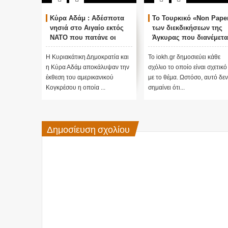
Κύρα Αδάμ : Αδέσποτα
Το Τουρκικό «Non Pape
νησιά στο Αιγαίο εκτός
των διεκδικήσεων της
ΝΑΤΟ που πατάνε οι
Άγκυρας που διανέμετα
Τούρκοι με την συνθήκη
στις ξένες πρεσβείες
της Λωζάνης...
Η Κυριακάτικη Δημοκρατία και
Το iokh.gr δημοσιεύει κάθε
η Κύρα Αδάμ αποκάλυψαν την
σχόλιο το οποίο είναι σχετικό
έκθεση του αμερικανικού
με το θέμα. Ωστόσο, αυτό δεν
Κογκρέσου η οποία ...
σημαίνει ότι...
Δημοσίευση σχολίου