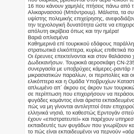
16 που κάνουν χαμηλές πτήσεις πάνω από τι
Αλικαρνασσού (Μπόντρουμ). Μάλιστα, τα συγ
υψίστης πολεμικής επιχείρησης, ανεφοδιάζον
την τεχνολογική δυνατότητα ώστε να επιχειρ
απόλυτη ακρίβεια όπως και την ημέρα!
Βαριά οπλισμένα
Καθημερινά επί τουρκικού εδάφους παράλληλ
στρατιωτικά ελικόπτερα, κυρίως επιθετικά π
Οι έρευνες επεκτείνονται και στον θαλάσσιο
Δωδεκανήσων. Τουρκικά αεροσκάφη CN-235 
συνεργασία με υποβρύχιες κάμερες-ραντάρ 
μικρασιατικών παραλίων, οι περιπολίες και ο
ελικόπτερα και η Ομάδα Υποβρυχίων Καταστ
απλωμένο απ΄ άκρου εις άκρον των τουρκικ
σε περίπτωση που επιχειρήσουν να περάσουν
φυγάδες κομάντος είναι άριστα εκπαιδευμέν
πώς να μη γίνονται αντιληπτοί όταν επιχειρ
ελληνικά νησιά, το καθεστώς Ερντογάν σπεύδ
έχουν «επιστρατευτεί» και παρέχουν υπηρεσ
εκπαιδευτές των φυγάδων που γνωρίζουν καλ
το πώς είναι εκπαιδευμένοι να περνούν «αό