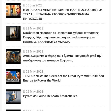
05
Jun
2023
Η ΑΠΑΓΟΡΕΥΜΕΝΗ ΕΚΠΟΜΠΗ! ΤΟ ΑΓΝΩΣΤΟ ΑΤΙΑ ΤΟΥ
ΤΕΣΛΑ....!!! ΤΑΞΙΔΙΑ ΣΤΟ ΧΡΟΝΟ-ΠΡΟΓΡΑΜΜΑ
ΠΗΓΑΣΟΣ...!!!
22
May
2023
Καζάνι που “Βράζει” ο Πατριωτικος χώρος! Μπινιάρης
Γιώργος: Ιδρυτική ανακοίνωση του πολιτικού φορέα
ΕΛΛΗΝΙ.Σ-ΕΛΛΗΝΙΚΗ ΣΥΜΜΑΧΙΑ
22
May
2023
Ανακαλύφθηκε ο τάφος του Γίγαντα Γκιλγκαμές μετά την
αποξήρανση του ποταμού Ευφράτη;
22
May
2023
TESLA KNEW The Secret of the Great Pyramid: Unlimited
Energy to Power the World
22
May
2023
Pyramids Found Beneath Antarctic Ice