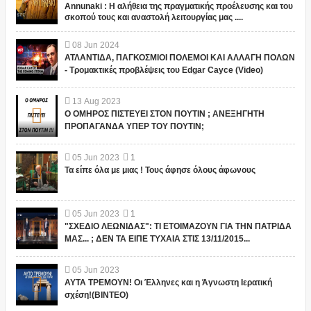
Annunaki : Η αλήθεια της πραγματικής προέλευσης και του
σκοπού τους και αναστολή λειτουργίας μας ....
08
Jun
2024
ΑΤΛΑΝΤΙΔΑ, ΠΑΓΚΟΣΜΙΟΙ ΠΟΛΕΜΟΙ ΚΑΙ ΑΛΛΑΓΗ ΠΟΛΩΝ
- Τρομακτικές προβλέψεις του Edgar Cayce (Video)
13
Aug
2023
Ο ΟΜΗΡΟΣ ΠΙΣΤΕΥΕΙ ΣΤΟΝ ΠΟΥΤΙΝ ; ΑΝΕΞΗΓΗΤΗ
ΠΡΟΠΑΓΑΝΔΑ ΥΠΕΡ ΤΟΥ ΠΟΥΤΙΝ;
05
Jun
2023
1
Τα είπε όλα με μιας ! Τους άφησε όλους άφωνους
05
Jun
2023
1
"ΣΧΕΔΙΟ ΛΕΩΝΙΔΑΣ": ΤΙ ΕΤΟΙΜΑΖΟΥΝ ΓΙΑ ΤΗΝ ΠΑΤΡΙΔΑ
ΜΑΣ... ; ΔΕΝ ΤΑ ΕΙΠΕ ΤΥΧΑΙΑ ΣΤΙΣ 13/11/2015...
05
Jun
2023
ΑΥΤΑ ΤΡΕΜΟΥΝ! Οι Έλληνες και η Άγνωστη Ιερατική
σχέση!(ΒΙΝΤΕΟ)