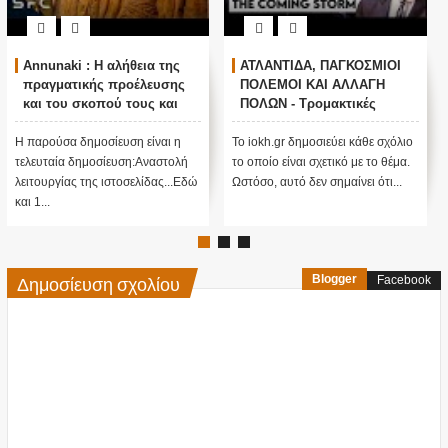
Annunaki : Η αλήθεια της
ΑΤΛΑΝΤΙΔΑ, ΠΑΓΚΟΣΜΙΟΙ
πραγματικής προέλευσης
ΠΟΛΕΜΟΙ ΚΑΙ ΑΛΛΑΓΗ
και του σκοπού τους και
ΠΟΛΩΝ - Τρομακτικές
αναστολή λειτουργίας μας
προβλέψεις του Edgar
....
Cayce (Video)
Η παρούσα δημοσίευση είναι η
Το iokh.gr δημοσιεύει κάθε σχόλιο
τελευταία δημοσίευση:Αναστολή
το οποίο είναι σχετικό με το θέμα.
λειτουργίας της ιστοσελίδας...Εδώ
Ωστόσο, αυτό δεν σημαίνει ότι...
και 1...
Δημοσίευση σχολίου
Blogger
Facebook