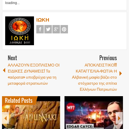
loading...
ΙΩΚΗ
Next
Previous
ΑΛΛΑΖΟΥΝ ΕΞΟΠΛΙΣΜΟ ΟΙ
ΑΠΟΚΛΕΙΣΤΙΚΟ!!!
ΕΙΔΙΚΕΣ ΔΥΝΑΜΕΙΣ! Τα
ΚΑΤΑΓΓΕΛΙΑ-ΦΩΤΙΑ: Η
«αόρατα» υποβρύχια για τη
Αλβανική μαφία βάζει στο
μεταφορά στρατιωτών
στόχαστρο της σπίτια
Ελλήνων Πατριωτών
Related Posts