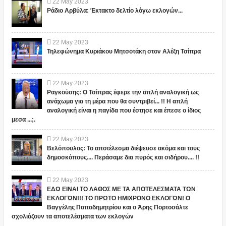
22
May
2023
Ράδιο Αρβύλα: Έκτακτο δελτίο λόγω εκλογών...
22
May
2023
Τηλεφώνημα Κυριάκου Μητσοτάκη στον Αλέξη Τσίπρα
22
May
2023
Ραγκούσης: Ο Τσίπρας έφερε την απλή αναλογική ως
ανάχωμα για τη μέρα που θα συντριβεί... !! Η απλή
αναλογική είναι η παγίδα που έστησε και έπεσε ο ίδιος
μεσα ...;.
22
May
2023
Βελόπουλος: Το αποτέλεσμα διέψευσε ακόμα και τους
δημοσκόπους.... Περάσαμε δια πυρός και σιδήρου.... !!
22
May
2023
ΕΔΩ ΕΙΝΑΙ ΤΟ ΛΑΘΟΣ ΜΕ ΤΑ ΑΠΟΤΕΛΕΣΜΑΤΑ ΤΩΝ
ΕΚΛΟΓΩΝ!!! ΤΟ ΠΡΩΤΟ ΗΜΙΧΡΟΝΟ ΕΚΛΟΓΩΝ! Ο
Βαγγέλης Παπαδημητρίου και ο Άρης Πορτοσάλτε
σχολιάζουν τα αποτελέσματα των εκλογών