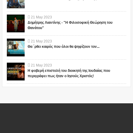
21
May
2023
Δημήτρης Λιαντίνης - "Η Φιλοσοφική Θεώρηση του
Θανάτου"
21
May
2023
Θα ΄ρθει καιρός που όλοι θα ψηφίζουν τον...
21
May
2023
Η φοβερή επιστολή του διοικητή της Ιουδαίας που
περιγράφει πως ήταν ο Ιησούς Χριστός!