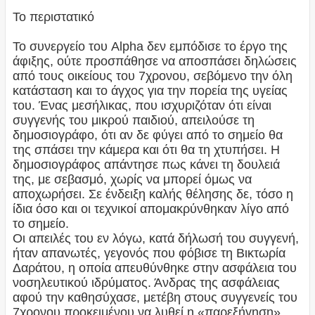
Το περιστατικό
Το συνεργείο του Alpha δεν εμπόδισε το έργο της
άφιξης, ούτε προσπάθησε να αποσπάσει δηλώσεις
από τους οικείους του 7χρονου, σεβόμενο την όλη
κατάσταση και το άγχος για την πορεία της υγείας
του. Ένας μεσήλικας, που ισχυριζόταν ότι είναι
συγγενής του μικρού παιδιού, απειλούσε τη
δημοσιογράφο, ότι αν δε φύγει από το σημείο θα
της σπάσει την κάμερα και ότι θα τη χτυπήσει. Η
δημοσιογράφος απάντησε πως κάνει τη δουλειά
της, με σεβασμό, χωρίς να μπορεί όμως να
αποχωρήσει. Σε ένδειξη καλής θέλησης δε, τόσο η
ίδια όσο και οι τεχνικοί απομακρύνθηκαν λίγο από
το σημείο.
Οι απειλές του εν λόγω, κατά δήλωσή του συγγενή,
ήταν απανωτές, γεγονός που φόβισε τη Βικτωρία
Δαράτου, η οποία απευθύνθηκε στην ασφάλεια του
νοσηλευτικού ιδρύματος. Άνδρας της ασφάλειας
αφού την καθησύχασε, μετέβη στους συγγενείς του
7χρονου προκειμένου να λυθεί η «παρεξήγηση»,