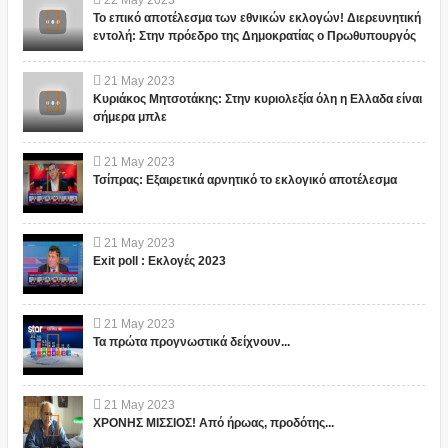
Το επικό αποτέλεσμα των εθνικών εκλογών! Διερευνητική
εντολή: Στην πρόεδρο της Δημοκρατίας ο Πρωθυπουργός
21
May
2023
Κυριάκος Μητσοτάκης: Στην κυριολεξία όλη η Ελλαδα είναι
σήμερα μπλε
21
May
2023
Τσίπρας: Εξαιρετικά αρνητικό το εκλογικό αποτέλεσμα
21
May
2023
Exit poll : Εκλογές 2023
21
May
2023
Τα πρώτα προγνωστικά δείχνουν...
21
May
2023
ΧΡΟΝΗΣ ΜΙΣΣΙΟΣ! Από ήρωας, προδότης...