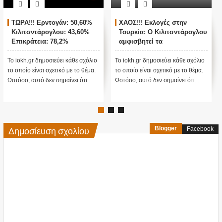
ΤΩΡΑ!!! Ερντογάν: 50,60%
ΧΑΟΣ!!! Εκλογές στην
Κιλιτσντάρογλου: 43,60%
Τουρκία: Ο Κιλιτσντάρογλου
Επικράτεια: 78,2%
αμφισβητεί τα
αποτελέσματα θα γίνουν
ενστάσεις...
Το iokh.gr δημοσιεύει κάθε σχόλιο
Το iokh.gr δημοσιεύει κάθε σχόλιο
το οποίο είναι σχετικό με το θέμα.
το οποίο είναι σχετικό με το θέμα.
Ωστόσο, αυτό δεν σημαίνει ότι...
Ωστόσο, αυτό δεν σημαίνει ότι...
Δημοσίευση σχολίου
Blogger
Facebook