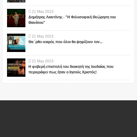
21
May
2023
Δημήτρης Λιαντίνης - "Η Φιλοσοφική Θεώρηση του
Θανάτου"
21
May
2023
Θα ΄ρθει καιρός που όλοι θα ψηφίζουν τον...
21
May
2023
Η φοβερή επιστολή του διοικητή της Ιουδαίας που
περιγράφει πως ήταν ο Ιησούς Χριστός!