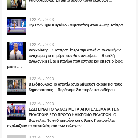
Ράδιο Αρβύλα: Έκτακτο δελτίο λόγω εκλογών...
22
May
2023
Τηλεφώνημα Κυριάκου Μητσοτάκη στον Αλέξη Τσίπρα
22
May
2023
Ραγκούσης: Ο Τσίπρας έφερε την απλή αναλογική ως
ανάχωμα για τη μέρα που θα συντριβεί... !! Η απλή
αναλογική είναι η παγίδα που έστησε και έπεσε ο ίδιος
μεσα ...;.
22
May
2023
Βελόπουλος: Το αποτέλεσμα διέψευσε ακόμα και τους
δημοσκόπους.... Περάσαμε δια πυρός και σιδήρου.... !!
22
May
2023
ΕΔΩ ΕΙΝΑΙ ΤΟ ΛΑΘΟΣ ΜΕ ΤΑ ΑΠΟΤΕΛΕΣΜΑΤΑ ΤΩΝ
ΕΚΛΟΓΩΝ!!! ΤΟ ΠΡΩΤΟ ΗΜΙΧΡΟΝΟ ΕΚΛΟΓΩΝ! Ο
Βαγγέλης Παπαδημητρίου και ο Άρης Πορτοσάλτε
σχολιάζουν τα αποτελέσματα των εκλογών
22
May
2023