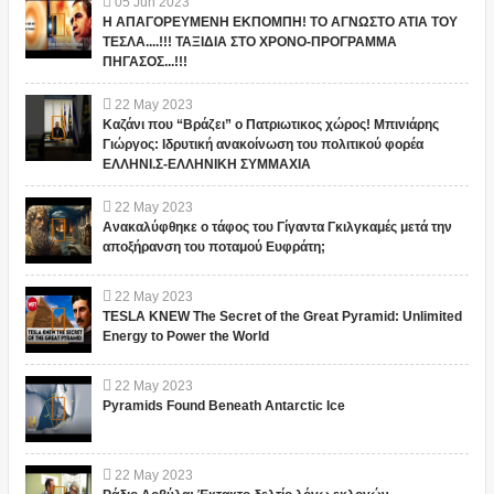
05
Jun
2023
Η ΑΠΑΓΟΡΕΥΜΕΝΗ ΕΚΠΟΜΠΗ! ΤΟ ΑΓΝΩΣΤΟ ΑΤΙΑ ΤΟΥ
ΤΕΣΛΑ....!!! ΤΑΞΙΔΙΑ ΣΤΟ ΧΡΟΝΟ-ΠΡΟΓΡΑΜΜΑ
ΠΗΓΑΣΟΣ...!!!
22
May
2023
Καζάνι που “Βράζει” ο Πατριωτικος χώρος! Μπινιάρης
Γιώργος: Ιδρυτική ανακοίνωση του πολιτικού φορέα
ΕΛΛΗΝΙ.Σ-ΕΛΛΗΝΙΚΗ ΣΥΜΜΑΧΙΑ
22
May
2023
Ανακαλύφθηκε ο τάφος του Γίγαντα Γκιλγκαμές μετά την
αποξήρανση του ποταμού Ευφράτη;
22
May
2023
TESLA KNEW The Secret of the Great Pyramid: Unlimited
Energy to Power the World
22
May
2023
Pyramids Found Beneath Antarctic Ice
22
May
2023