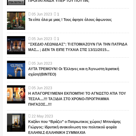
ΠΡΟΠΑΓΑΝΔΑ ΥΠΕΡ ΤΟΥ ΠΟΥΤΙΝ;
05
Jun
2023
1
Τα είπε όλα με μιας ! Τους άφησε όλους άφωνους
05
Jun
2023
1
"ΣΧΕΔΙΟ ΛΕΩΝΙΔΑΣ": ΤΙ ΕΤΟΙΜΑΖΟΥΝ ΓΙΑ ΤΗΝ ΠΑΤΡΙΔΑ
ΜΑΣ... ; ΔΕΝ ΤΑ ΕΙΠΕ ΤΥΧΑΙΑ ΣΤΙΣ 13/11/2015...
05
Jun
2023
ΑΥΤΑ ΤΡΕΜΟΥΝ! Οι Έλληνες και η Άγνωστη Ιερατική
σχέση!(ΒΙΝΤΕΟ)
05
Jun
2023
Η ΑΠΑΓΟΡΕΥΜΕΝΗ ΕΚΠΟΜΠΗ! ΤΟ ΑΓΝΩΣΤΟ ΑΤΙΑ ΤΟΥ
ΤΕΣΛΑ....!!! ΤΑΞΙΔΙΑ ΣΤΟ ΧΡΟΝΟ-ΠΡΟΓΡΑΜΜΑ
ΠΗΓΑΣΟΣ...!!!
22
May
2023
Καζάνι που “Βράζει” ο Πατριωτικος χώρος! Μπινιάρης
Γιώργος: Ιδρυτική ανακοίνωση του πολιτικού φορέα
ΕΛΛΗΝΙ.Σ-ΕΛΛΗΝΙΚΗ ΣΥΜΜΑΧΙΑ