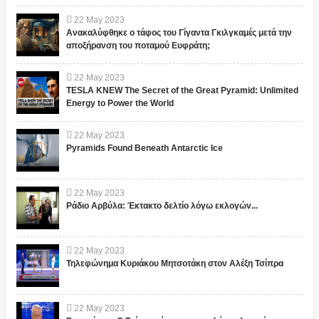
22
May
2023
Ανακαλύφθηκε ο τάφος του Γίγαντα Γκιλγκαμές μετά την
αποξήρανση του ποταμού Ευφράτη;
22
May
2023
TESLA KNEW The Secret of the Great Pyramid: Unlimited
Energy to Power the World
22
May
2023
Pyramids Found Beneath Antarctic Ice
22
May
2023
Ράδιο Αρβύλα: Έκτακτο δελτίο λόγω εκλογών...
22
May
2023
Τηλεφώνημα Κυριάκου Μητσοτάκη στον Αλέξη Τσίπρα
22
May
2023