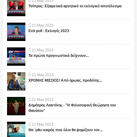
21
May
2023
Τσίπρας: Εξαιρετικά αρνητικό το εκλογικό αποτέλεσμα
21
May
2023
Exit poll : Εκλογές 2023
21
May
2023
Τα πρώτα προγνωστικά δείχνουν...
21
May
2023
ΧΡΟΝΗΣ ΜΙΣΣΙΟΣ! Από ήρωας, προδότης...
21
May
2023
Δημήτρης Λιαντίνης - "Η Φιλοσοφική Θεώρηση του
Θανάτου"
21
May
2023
Θα ΄ρθει καιρός που όλοι θα ψηφίζουν τον...