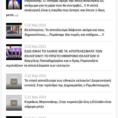
Ραγκούσης: Ο Τσίπρας έφερε την απλή αναλογική ως
ανάχωμα για τη μέρα που θα συντριβεί... !! Η απλή
αναλογική είναι η παγίδα που έστησε και έπεσε ο ίδιος
μεσα ...;.
22
May
2023
Βελόπουλος: Το αποτέλεσμα διέψευσε ακόμα και τους
δημοσκόπους.... Περάσαμε δια πυρός και σιδήρου.... !!
22
May
2023
ΕΔΩ ΕΙΝΑΙ ΤΟ ΛΑΘΟΣ ΜΕ ΤΑ ΑΠΟΤΕΛΕΣΜΑΤΑ ΤΩΝ
ΕΚΛΟΓΩΝ!!! ΤΟ ΠΡΩΤΟ ΗΜΙΧΡΟΝΟ ΕΚΛΟΓΩΝ! Ο
Βαγγέλης Παπαδημητρίου και ο Άρης Πορτοσάλτε
σχολιάζουν τα αποτελέσματα των εκλογών
22
May
2023
Το επικό αποτέλεσμα των εθνικών εκλογών! Διερευνητική
εντολή: Στην πρόεδρο της Δημοκρατίας ο Πρωθυπουργός
21
May
2023
Κυριάκος Μητσοτάκης: Στην κυριολεξία όλη η Ελλαδα είναι
σήμερα μπλε