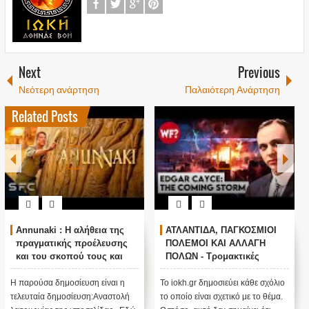
Next
Previous
Νεότερη ανάρτηση
Παλαιότερη Ανάρτηση
Related Posts
Annunaki : Η αλήθεια της
ΑΤΛΑΝΤΙΔΑ, ΠΑΓΚΟΣΜΙΟΙ
πραγματικής προέλευσης
ΠΟΛΕΜΟΙ ΚΑΙ ΑΛΛΑΓΗ
και του σκοπού τους και
ΠΟΛΩΝ - Τρομακτικές
αναστολή λειτουργίας μας
προβλέψεις του Edgar
....
Cayce (Video)
Η παρούσα δημοσίευση είναι η
Το iokh.gr δημοσιεύει κάθε σχόλιο
τελευταία δημοσίευση:Αναστολή
το οποίο είναι σχετικό με το θέμα.