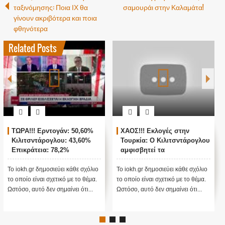
ταξινόμησης: Ποια ΙΧ θα
σαμουράι στην Καλαμάτα!
γίνουν ακριβότερα και ποια
φθηνότερα
Related Posts
άν: 50,60%
ΧΑΟΣ!!! Εκλογές στην
ΖΩΝΤΑΝΗ ΣΥΝΔΕ
υ: 43,60%
Τουρκία: Ο Κιλιτσντάρογλου
ΑΓΚΥΡΑ - ΘΡΙΛΕΡ
,2%
αμφισβητεί τα
ΤΟΥΡΚΙΚΕΣ ΕΚΛΟ
αποτελέσματα θα γίνουν
ενστάσεις...
ει κάθε σχόλιο
Το iokh.gr δημοσιεύει κάθε σχόλιο
Το iokh.gr δημοσιεύει 
κό με το θέμα.
το οποίο είναι σχετικό με το θέμα.
το οποίο είναι σχετικό 
αίνει ότι...
Ωστόσο, αυτό δεν σημαίνει ότι...
Ωστόσο, αυτό δεν σημαί