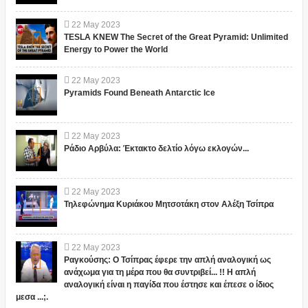
22
May
2023
TESLA KNEW The Secret of the Great Pyramid: Unlimited
Energy to Power the World
22
May
2023
Pyramids Found Beneath Antarctic Ice
22
May
2023
Ράδιο Αρβύλα: Έκτακτο δελτίο λόγω εκλογών...
22
May
2023
Τηλεφώνημα Κυριάκου Μητσοτάκη στον Αλέξη Τσίπρα
22
May
2023
Ραγκούσης: Ο Τσίπρας έφερε την απλή αναλογική ως
ανάχωμα για τη μέρα που θα συντριβεί... !! Η απλή
αναλογική είναι η παγίδα που έστησε και έπεσε ο ίδιος
μεσα ...;.