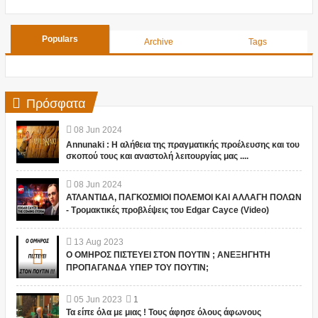
Populars
Archive
Tags
Πρόσφατα
08
Jun
2024
Annunaki : Η αλήθεια της πραγματικής προέλευσης και του
σκοπού τους και αναστολή λειτουργίας μας ....
08
Jun
2024
ΑΤΛΑΝΤΙΔΑ, ΠΑΓΚΟΣΜΙΟΙ ΠΟΛΕΜΟΙ ΚΑΙ ΑΛΛΑΓΗ ΠΟΛΩΝ
- Τρομακτικές προβλέψεις του Edgar Cayce (Video)
13
Aug
2023
Ο ΟΜΗΡΟΣ ΠΙΣΤΕΥΕΙ ΣΤΟΝ ΠΟΥΤΙΝ ; ΑΝΕΞΗΓΗΤΗ
ΠΡΟΠΑΓΑΝΔΑ ΥΠΕΡ ΤΟΥ ΠΟΥΤΙΝ;
05
Jun
2023
1
Τα είπε όλα με μιας ! Τους άφησε όλους άφωνους