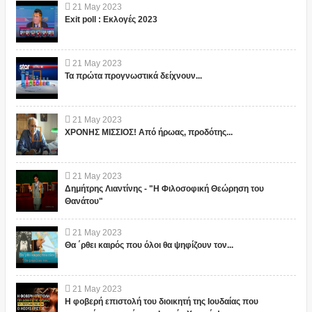
21
May
2023
Exit poll : Εκλογές 2023
21
May
2023
Τα πρώτα προγνωστικά δείχνουν...
21
May
2023
ΧΡΟΝΗΣ ΜΙΣΣΙΟΣ! Από ήρωας, προδότης...
21
May
2023
Δημήτρης Λιαντίνης - "Η Φιλοσοφική Θεώρηση του
Θανάτου"
21
May
2023
Θα ΄ρθει καιρός που όλοι θα ψηφίζουν τον...
21
May
2023
Η φοβερή επιστολή του διοικητή της Ιουδαίας που