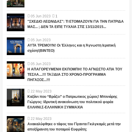
05
Jun
2023
1
"ΣΧΕΔΙΟ ΛΕΩΝΙΔΑΣ": ΤΙ ΕΤΟΙΜΑΖΟΥΝ ΓΙΑ ΤΗΝ ΠΑΤΡΙΔΑ
ΜΑΣ... ; ΔΕΝ ΤΑ ΕΙΠΕ ΤΥΧΑΙΑ ΣΤΙΣ 13/11/2015...
05
Jun
2023
ΑΥΤΑ ΤΡΕΜΟΥΝ! Οι Έλληνες και η Άγνωστη Ιερατική
σχέση!(ΒΙΝΤΕΟ)
05
Jun
2023
Η ΑΠΑΓΟΡΕΥΜΕΝΗ ΕΚΠΟΜΠΗ! ΤΟ ΑΓΝΩΣΤΟ ΑΤΙΑ ΤΟΥ
ΤΕΣΛΑ....!!! ΤΑΞΙΔΙΑ ΣΤΟ ΧΡΟΝΟ-ΠΡΟΓΡΑΜΜΑ
ΠΗΓΑΣΟΣ...!!!
22
May
2023
Καζάνι που “Βράζει” ο Πατριωτικος χώρος! Μπινιάρης
Γιώργος: Ιδρυτική ανακοίνωση του πολιτικού φορέα
ΕΛΛΗΝΙ.Σ-ΕΛΛΗΝΙΚΗ ΣΥΜΜΑΧΙΑ
22
May
2023
Ανακαλύφθηκε ο τάφος του Γίγαντα Γκιλγκαμές μετά την
αποξήρανση του ποταμού Ευφράτη;