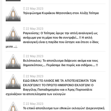
22
May
2023
Τηλεφώνημα Κυριάκου Μητσοτάκη στον Αλέξη Τσίπρα
22
May
2023
Ραγκούσης: Ο Τσίπρας έφερε την απλή αναλογική ως
ανάχωμα για τη μέρα που θα συντριβεί... !! Η απλή
αναλογική είναι η παγίδα που έστησε και έπεσε ο ίδιος
μεσα ...;.
22
May
2023
Βελόπουλος: Το αποτέλεσμα διέψευσε ακόμα και τους
δημοσκόπους.... Περάσαμε δια πυρός και σιδήρου.... !!
22
May
2023
ΕΔΩ ΕΙΝΑΙ ΤΟ ΛΑΘΟΣ ΜΕ ΤΑ ΑΠΟΤΕΛΕΣΜΑΤΑ ΤΩΝ
ΕΚΛΟΓΩΝ!!! ΤΟ ΠΡΩΤΟ ΗΜΙΧΡΟΝΟ ΕΚΛΟΓΩΝ! Ο
Βαγγέλης Παπαδημητρίου και ο Άρης Πορτοσάλτε
σχολιάζουν τα αποτελέσματα των εκλογών
22
May
2023
Το επικό αποτέλεσμα των εθνικών εκλογών! Διερευνητική