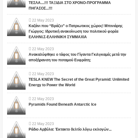
ΤΕΣΛΑ....!!! ΤΑΞΙΔΙΑ ΣΤΟ ΧΡΟΝΟ-ΠΡΟΓΡΑΜΜΑ
ΠΗΓΑΣΟΣ...!!!
22
May
2023
Καζάνι που “Βράζει” ο Πατριωτικος χώρος! Μπινιάρης
Γιώργος: Ιδρυτική ανακοίνωση του πολιτικού φορέα
ΕΛΛΗΝΙ.Σ-ΕΛΛΗΝΙΚΗ ΣΥΜΜΑΧΙΑ
22
May
2023
Ανακαλύφθηκε ο τάφος του Γίγαντα Γκιλγκαμές μετά την
αποξήρανση του ποταμού Ευφράτη;
22
May
2023
TESLA KNEW The Secret of the Great Pyramid: Unlimited
Energy to Power the World
22
May
2023
Pyramids Found Beneath Antarctic Ice
22
May
2023
Ράδιο Αρβύλα: Έκτακτο δελτίο λόγω εκλογών...