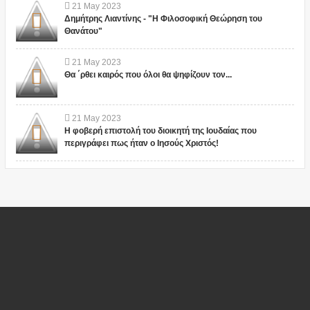
21
May
2023
Δημήτρης Λιαντίνης - "Η Φιλοσοφική Θεώρηση του
Θανάτου"
21
May
2023
Θα ΄ρθει καιρός που όλοι θα ψηφίζουν τον...
21
May
2023
Η φοβερή επιστολή του διοικητή της Ιουδαίας που
περιγράφει πως ήταν ο Ιησούς Χριστός!