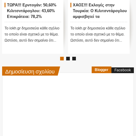
 Εκλογές στην
ΖΩΝΤΑΝΗ ΣΥΝΔΕΣΗ ΜΕ
Παγκόσμι
: Ο Κιλιτσντάρογλου
ΑΓΚΥΡΑ - ΘΡΙΛΕΡ ΜΕ ΤΙΣ
βιολογικά
τεί τα
ΤΟΥΡΚΙΚΕΣ ΕΚΛΟΓΕΣ !
ΗΠΑ στην
σματα θα γίνουν
ς...
 δημοσιεύει κάθε σχόλιο
Το iokh.gr δημοσιεύει κάθε σχόλιο
Στις 26 Φεβρ
ναι σχετικό με το θέμα.
το οποίο είναι σχετικό με το θέμα.
ΗΠΑ διέγραψ
τό δεν σημαίνει ότι...
Ωστόσο, αυτό δεν σημαίνει ότι...
ενός Εργαστ
στη...
Δημοσίευση σχολίου
Blogger
Facebook