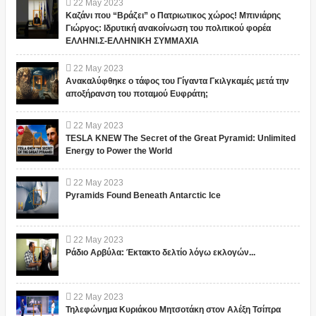
22
May
2023
Καζάνι που “Βράζει” ο Πατριωτικος χώρος! Μπινιάρης
Γιώργος: Ιδρυτική ανακοίνωση του πολιτικού φορέα
ΕΛΛΗΝΙ.Σ-ΕΛΛΗΝΙΚΗ ΣΥΜΜΑΧΙΑ
22
May
2023
Ανακαλύφθηκε ο τάφος του Γίγαντα Γκιλγκαμές μετά την
αποξήρανση του ποταμού Ευφράτη;
22
May
2023
TESLA KNEW The Secret of the Great Pyramid: Unlimited
Energy to Power the World
22
May
2023
Pyramids Found Beneath Antarctic Ice
22
May
2023
Ράδιο Αρβύλα: Έκτακτο δελτίο λόγω εκλογών...
22
May
2023
Τηλεφώνημα Κυριάκου Μητσοτάκη στον Αλέξη Τσίπρα