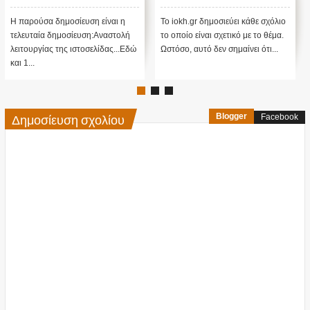
αναστολή λειτουργίας μας
προβλέψεις του Edgar
....
Cayce (Video)
Η παρούσα δημοσίευση είναι η
Το iokh.gr δημοσιεύει κάθε σχόλιο
Α
τελευταία δημοσίευση:Αναστολή
το οποίο είναι σχετικό με το θέμα.
ΥΠ
λειτουργίας της ιστοσελίδας...Εδώ
Ωστόσο, αυτό δεν σημαίνει ότι...
ΜΕ
και 1...
πί
Δημοσίευση σχολίου
Blogger
Facebook