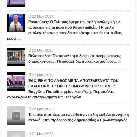
22
May
2023
Ραγκούσης: Ο Τσίπρας έφερε την απλή αναλογική ως
ανάχωμα για τη μέρα που θα συντριβεί... !! Η απλή
αναλογική είναι η παγίδα που έστησε και έπεσε ο ίδιος
μεσα ...;.
22
May
2023
Βελόπουλος: Το αποτέλεσμα διέψευσε ακόμα και τους
δημοσκόπους.... Περάσαμε δια πυρός και σιδήρου.... !!
22
May
2023
ΕΔΩ ΕΙΝΑΙ ΤΟ ΛΑΘΟΣ ΜΕ ΤΑ ΑΠΟΤΕΛΕΣΜΑΤΑ ΤΩΝ
ΕΚΛΟΓΩΝ!!! ΤΟ ΠΡΩΤΟ ΗΜΙΧΡΟΝΟ ΕΚΛΟΓΩΝ! Ο
Βαγγέλης Παπαδημητρίου και ο Άρης Πορτοσάλτε
σχολιάζουν τα αποτελέσματα των εκλογών
22
May
2023
Το επικό αποτέλεσμα των εθνικών εκλογών! Διερευνητική
εντολή: Στην πρόεδρο της Δημοκρατίας ο Πρωθυπουργός
21
May
2023