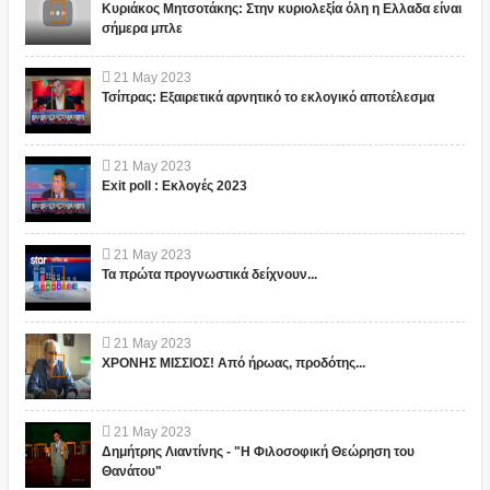
Κυριάκος Μητσοτάκης: Στην κυριολεξία όλη η Ελλαδα είναι
σήμερα μπλε
21
May
2023
Τσίπρας: Εξαιρετικά αρνητικό το εκλογικό αποτέλεσμα
21
May
2023
Exit poll : Εκλογές 2023
21
May
2023
Τα πρώτα προγνωστικά δείχνουν...
21
May
2023
ΧΡΟΝΗΣ ΜΙΣΣΙΟΣ! Από ήρωας, προδότης...
21
May
2023
Δημήτρης Λιαντίνης - "Η Φιλοσοφική Θεώρηση του
Θανάτου"