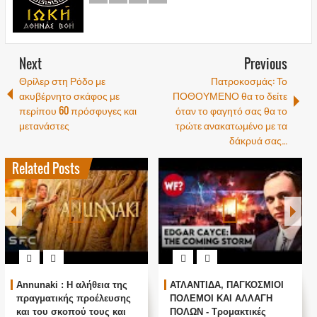
Next
Previous
Θρίλερ στη Ρόδο με
Πατροκοσμάς: Το
ακυβέρνητο σκάφος με
ΠΟΘΟΥΜΕΝΟ θα το δείτε
περίπου 60 πρόσφυγες και
όταν το φαγητό σας θα το
μετανάστες
τρώτε ανακατωμένο με τα
δάκρυά σας…
Related Posts
Annunaki : Η αλήθεια της
ΑΤΛΑΝΤΙΔΑ, ΠΑΓΚΟΣΜΙΟΙ
πραγματικής προέλευσης
ΠΟΛΕΜΟΙ ΚΑΙ ΑΛΛΑΓΗ
και του σκοπού τους και
ΠΟΛΩΝ - Τρομακτικές