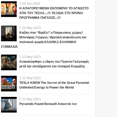
05
Jun
2023
Η ΑΠΑΓΟΡΕΥΜΕΝΗ ΕΚΠΟΜΠΗ! ΤΟ ΑΓΝΩΣΤΟ
ΑΤΙΑ ΤΟΥ ΤΕΣΛΑ....!!! ΤΑΞΙΔΙΑ ΣΤΟ ΧΡΟΝΟ-
ΠΡΟΓΡΑΜΜΑ ΠΗΓΑΣΟΣ...!!!
22
May
2023
Καζάνι που “Βράζει” ο Πατριωτικος χώρος!
Μπινιάρης Γιώργος: Ιδρυτική ανακοίνωση του
πολιτικού φορέα ΕΛΛΗΝΙ.Σ-ΕΛΛΗΝΙΚΗ
ΣΥΜΜΑΧΙΑ
22
May
2023
Ανακαλύφθηκε ο τάφος του Γίγαντα Γκιλγκαμές
μετά την αποξήρανση του ποταμού Ευφράτη;
22
May
2023
TESLA KNEW The Secret of the Great Pyramid:
Unlimited Energy to Power the World
22
May
2023
Pyramids Found Beneath Antarctic Ice