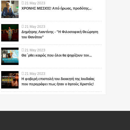
21
May
2023
ΧΡΟΝΗΣ ΜΙΣΣΙΟΣ! Από ήρωας, προδότης...
21
May
2023
Δημήτρης Λιαντίνης - "Η Φιλοσοφική Θεώρηση
του Θανάτου"
21
May
2023
Θα ΄ρθει καιρός που όλοι θα ψηφίζουν τον...
21
May
2023
Η φοβερή επιστολή του διοικητή της Ιουδαίας
που περιγράφει πως ήταν ο Ιησούς Χριστός!