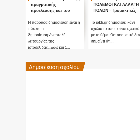
πραγματικής
ΠΟΛΕΜΟΙ ΚΑΙ ΑΛΛΑΓΗ
προέλευσης και του
ΠΟΛΩΝ - Τρομακτικές
σκοπού τους και
προβλέψεις του Edgar
αναστολή λειτουργίας
Cayce (Video)
Η παρούσα δημοσίευση είναι η
Το iokh.gr δημοσιεύει κάθε
μας ....
τελευταία
σχόλιο το οποίο είναι σχετικό
δημοσίευση:Αναστολή
με το θέμα. Ωστόσο, αυτό δεν
λειτουργίας της
σημαίνει ότι...
ιστοσελίδας...Εδώ και 1...
Δημοσίευση σχολίου