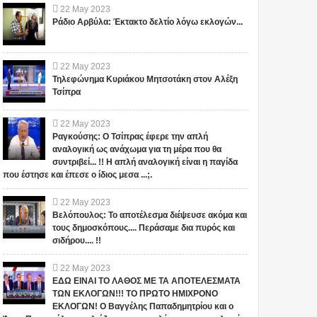
22
May
2023
Ράδιο Αρβύλα: Έκτακτο δελτίο λόγω εκλογών...
22
May
2023
Τηλεφώνημα Κυριάκου Μητσοτάκη στον Αλέξη
Τσίπρα
22
May
2023
Ραγκούσης: Ο Τσίπρας έφερε την απλή
αναλογική ως ανάχωμα για τη μέρα που θα
συντριβεί... !! Η απλή αναλογική είναι η παγίδα
που έστησε και έπεσε ο ίδιος μεσα ...;.
1
22
May
2023
Βελόπουλος: Το αποτέλεσμα διέψευσε ακόμα και
τους δημοσκόπους.... Περάσαμε δια πυρός και
σιδήρου.... !!
22
May
2023
ΕΔΩ ΕΙΝΑΙ ΤΟ ΛΑΘΟΣ ΜΕ ΤΑ ΑΠΟΤΕΛΕΣΜΑΤΑ
ΤΩΝ ΕΚΛΟΓΩΝ!!! ΤΟ ΠΡΩΤΟ ΗΜΙΧΡΟΝΟ
ΕΚΛΟΓΩΝ! Ο Βαγγέλης Παπαδημητρίου και ο
"ΣΧΕΔΙΟ ΛΕΩΝΙΔΑΣ": ΤΙ
ΑΥΤΑ ΤΡΕΜΟΥΝ! Οι