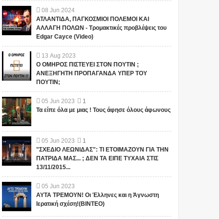
08
Jun
2024
ΑΤΛΑΝΤΙΔΑ, ΠΑΓΚΟΣΜΙΟΙ ΠΟΛΕΜΟΙ ΚΑΙ
ΑΛΛΑΓΗ ΠΟΛΩΝ - Τρομακτικές προβλέψεις του
Edgar Cayce (Video)
13
Aug
2023
Ο ΟΜΗΡΟΣ ΠΙΣΤΕΥΕΙ ΣΤΟΝ ΠΟΥΤΙΝ ;
ΑΝΕΞΗΓΗΤΗ ΠΡΟΠΑΓΑΝΔΑ ΥΠΕΡ ΤΟΥ
ΠΟΥΤΙΝ;
05
Jun
2023
1
Τα είπε όλα με μιας ! Τους άφησε όλους άφωνους
05
Jun
2023
1
"ΣΧΕΔΙΟ ΛΕΩΝΙΔΑΣ": ΤΙ ΕΤΟΙΜΑΖΟΥΝ ΓΙΑ ΤΗΝ
ΠΑΤΡΙΔΑ ΜΑΣ... ; ΔΕΝ ΤΑ ΕΙΠΕ ΤΥΧΑΙΑ ΣΤΙΣ
13/11/2015...
05
Jun
2023
ΑΥΤΑ ΤΡΕΜΟΥΝ! Οι Έλληνες και η Άγνωστη
Ιερατική σχέση!(ΒΙΝΤΕΟ)