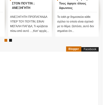
ΣΤΟΝ ΠΟΥΤΙΝ ;
Τους άφησε όλους
ΑΝΕΞΗΓΗΤΗ
άφωνους
ΠΡΟΠΑΓΑΝΔΑ ΥΠΕΡ ΤΟΥ
ΠΟΥΤΙΝ;
ΑΝΕΞΗΓΗΤΗ ΠΡΟΠΑΓΑΝΔΑ
Το iokh.gr δημοσιεύει κάθε
ΥΠΕΡ ΤΟΥ ΠΟΥΤΙΝ; ΕΙΝΑΙ
σχόλιο το οποίο είναι σχετικό
ΜΕΓΑΛΗ ΠΑΓΙΔΑ; Τι κρύβεται
με το θέμα. Ωστόσο, αυτό δεν
πίσω από αυτό ....;Κατ' αρχάς...
σημαίνει ότι...
Blogger
Facebook