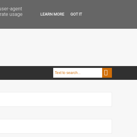
 user-agent
erate usage
LEARN MORE
GOT IT