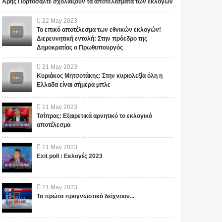
Άρης Πορτοσάλτε σχολιάζουν τα αποτελέσματα των εκλογών
ΕΤΟΙΜΑΖΟΥΝ ΓΙΑ ΤΗΝ
Έλληνες και η Άγνωστη
ΠΑΤΡΙΔΑ ΜΑΣ... ; ΔΕΝ ΤΑ
Ιερατική σχέση!(ΒΙΝΤΕΟ)
22
May
2023
ΕΙΠΕ ΤΥΧΑΙΑ ΣΤΙΣ
Το επικό αποτέλεσμα των εθνικών εκλογών!
13/11/2015...
Το iokh.gr δημοσιεύει κάθε
Το iokh.gr δημοσιεύει κάθε
Διερευνητική εντολή: Στην πρόεδρο της
σχόλιο το οποίο είναι σχετικό
σχόλιο το οποίο είναι σχετικό
Δημοκρατίας ο Πρωθυπουργός
με το θέμα. Ωστόσο, αυτό δεν
με το θέμα. Ωστόσο, αυτό δεν
σημαίνει ότι...
σημαίνει ότι...
21
May
2023
Κυριάκος Μητσοτάκης: Στην κυριολεξία όλη η
Ελλαδα είναι σήμερα μπλε
21
May
2023
Τσίπρας: Εξαιρετικά αρνητικό το εκλογικό
αποτέλεσμα
21
May
2023
Exit poll : Εκλογές 2023
21
May
2023
Τα πρώτα προγνωστικά δείχνουν...