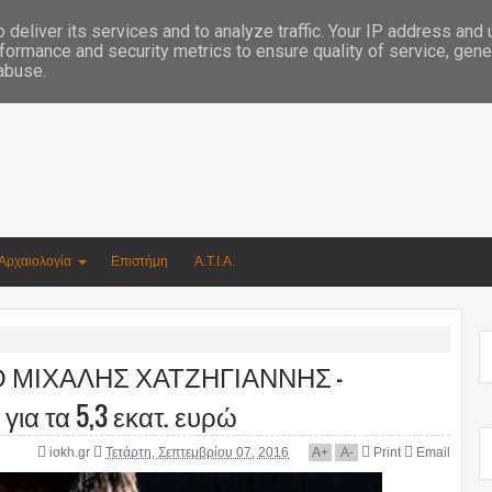
Συγγραφέας Νικόλαος Αργυρίου
deliver its services and to analyze traffic. Your IP address and
formance and security metrics to ensure quality of service, gen
 abuse.
Αρχαιολογία
Επιστήμη
Α.Τ.Ι.Α.
 ΜΙΧΑΛΗΣ ΧΑΤΖΗΓΙΑΝΝΗΣ –
για τα 5,3 εκατ. ευρώ
iokh.gr
Τετάρτη, Σεπτεμβρίου 07, 2016
A
+
A
-
Print
Email