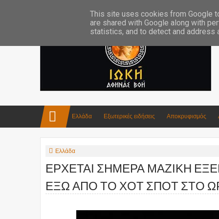
Επικοινωνία:info4iokh@gmail.com
Κατασκευές
Ποίηση
This site uses cookies from Google to 
are shared with Google along with per
statistics, and to detect and address
Ελλάδα
Εξωτερικές ειδήσεις
Αποκρυφισμός
Ελλάδα
ΕΡΧΕΤΑΙ ΣΗΜΕΡΑ ΜΑΖΙΚΗ ΕΞΕΓΕΡ
ΕΞΩ ΑΠΟ ΤΟ ΧΟΤ ΣΠΟΤ ΣΤΟ ΩΡ