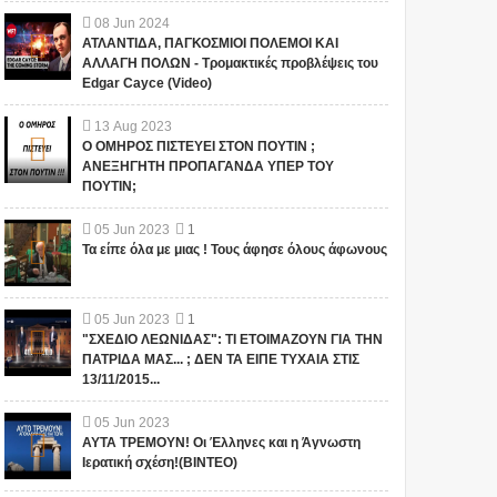
08
Jun
2024
ΑΤΛΑΝΤΙΔΑ, ΠΑΓΚΟΣΜΙΟΙ ΠΟΛΕΜΟΙ ΚΑΙ
ΑΛΛΑΓΗ ΠΟΛΩΝ - Τρομακτικές προβλέψεις του
Edgar Cayce (Video)
13
Aug
2023
Ο ΟΜΗΡΟΣ ΠΙΣΤΕΥΕΙ ΣΤΟΝ ΠΟΥΤΙΝ ;
ΑΝΕΞΗΓΗΤΗ ΠΡΟΠΑΓΑΝΔΑ ΥΠΕΡ ΤΟΥ
ΠΟΥΤΙΝ;
05
Jun
2023
1
Τα είπε όλα με μιας ! Τους άφησε όλους άφωνους
05
Jun
2023
1
"ΣΧΕΔΙΟ ΛΕΩΝΙΔΑΣ": ΤΙ ΕΤΟΙΜΑΖΟΥΝ ΓΙΑ ΤΗΝ
ΠΑΤΡΙΔΑ ΜΑΣ... ; ΔΕΝ ΤΑ ΕΙΠΕ ΤΥΧΑΙΑ ΣΤΙΣ
13/11/2015...
05
Jun
2023
ΑΥΤΑ ΤΡΕΜΟΥΝ! Οι Έλληνες και η Άγνωστη
Ιερατική σχέση!(ΒΙΝΤΕΟ)