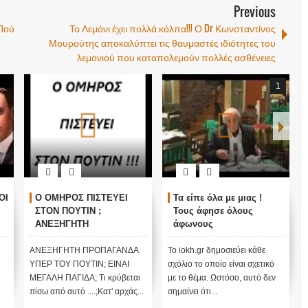
Previous
 Πού
Το Λεμόνι έχει πολλά κόλπα!!! Ο Dr Κωνσταντίνος
Μουρούτης αποκαλύπτει τις θαυμαστές ιδιότητες του
λεμονιού που καταπολεμούν πολλές ασθένειες
1
ΟΙ
Ο ΟΜΗΡΟΣ ΠΙΣΤΕΥΕΙ
Τα είπε όλα με μιας !
ΣΤΟΝ ΠΟΥΤΙΝ ;
Τους άφησε όλους
ΑΝΕΞΗΓΗΤΗ
άφωνους
ΠΡΟΠΑΓΑΝΔΑ ΥΠΕΡ ΤΟΥ
ΠΟΥΤΙΝ;
ΑΝΕΞΗΓΗΤΗ ΠΡΟΠΑΓΑΝΔΑ
Το iokh.gr δημοσιεύει κάθε
ΥΠΕΡ ΤΟΥ ΠΟΥΤΙΝ; ΕΙΝΑΙ
σχόλιο το οποίο είναι σχετικό
ΜΕΓΑΛΗ ΠΑΓΙΔΑ; Τι κρύβεται
με το θέμα. Ωστόσο, αυτό δεν
πίσω από αυτό ....;Κατ' αρχάς...
σημαίνει ότι...