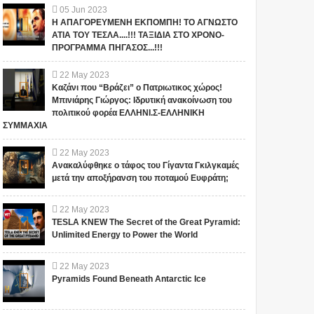
05
Jun
2023
Η ΑΠΑΓΟΡΕΥΜΕΝΗ ΕΚΠΟΜΠΗ! ΤΟ ΑΓΝΩΣΤΟ
ΑΤΙΑ ΤΟΥ ΤΕΣΛΑ....!!! ΤΑΞΙΔΙΑ ΣΤΟ ΧΡΟΝΟ-
ΠΡΟΓΡΑΜΜΑ ΠΗΓΑΣΟΣ...!!!
22
May
2023
Καζάνι που “Βράζει” ο Πατριωτικος χώρος!
Μπινιάρης Γιώργος: Ιδρυτική ανακοίνωση του
πολιτικού φορέα ΕΛΛΗΝΙ.Σ-ΕΛΛΗΝΙΚΗ
ΣΥΜΜΑΧΙΑ
22
May
2023
Ανακαλύφθηκε ο τάφος του Γίγαντα Γκιλγκαμές
μετά την αποξήρανση του ποταμού Ευφράτη;
22
May
2023
TESLA KNEW The Secret of the Great Pyramid:
Unlimited Energy to Power the World
22
May
2023
Pyramids Found Beneath Antarctic Ice