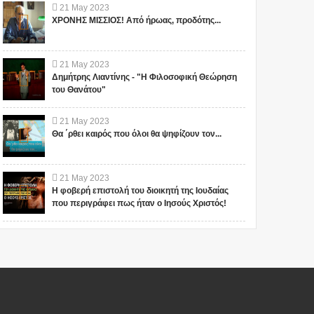
21
May
2023
ΧΡΟΝΗΣ ΜΙΣΣΙΟΣ! Από ήρωας, προδότης...
21
May
2023
Δημήτρης Λιαντίνης - "Η Φιλοσοφική Θεώρηση
του Θανάτου"
21
May
2023
Θα ΄ρθει καιρός που όλοι θα ψηφίζουν τον...
21
May
2023
Η φοβερή επιστολή του διοικητή της Ιουδαίας
που περιγράφει πως ήταν ο Ιησούς Χριστός!