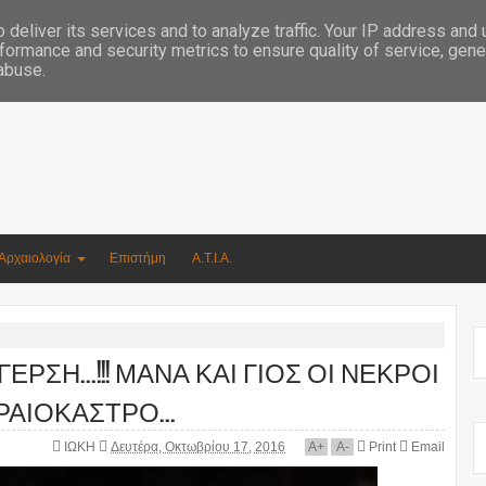
Συγγραφέας Νικόλαος Αργυρίου
deliver its services and to analyze traffic. Your IP address and
formance and security metrics to ensure quality of service, gen
 abuse.
Αρχαιολογία
Επιστήμη
Α.Τ.Ι.Α.
ΣΗ...!!! ΜΑΝΑ ΚΑΙ ΓΙΟΣ ΟΙ ΝΕΚΡΟΙ
ΑΙΟΚΑΣΤΡΟ...
ΙΩΚΗ
Δευτέρα, Οκτωβρίου 17, 2016
A
+
A
-
Print
Email