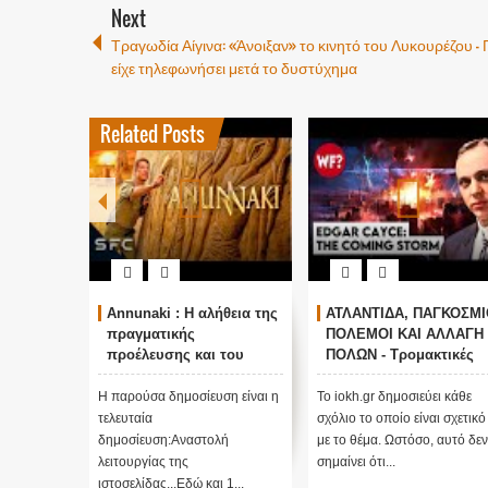
Next
Τραγωδία Αίγινα: «Άνοιξαν» το κινητό του Λυκουρέζου -
είχε τηλεφωνήσει μετά το δυστύχημα
Related Posts
Annunaki : Η αλήθεια της
ΑΤΛΑΝΤΙΔΑ, ΠΑΓΚΟΣΜΙ
πραγματικής
ΠΟΛΕΜΟΙ ΚΑΙ ΑΛΛΑΓΗ
προέλευσης και του
ΠΟΛΩΝ - Τρομακτικές
σκοπού τους και
προβλέψεις του Edgar
αναστολή λειτουργίας
Cayce (Video)
Η παρούσα δημοσίευση είναι η
Το iokh.gr δημοσιεύει κάθε
μας ....
τελευταία
σχόλιο το οποίο είναι σχετικό
δημοσίευση:Αναστολή
με το θέμα. Ωστόσο, αυτό δεν
λειτουργίας της
σημαίνει ότι...
ιστοσελίδας...Εδώ και 1...