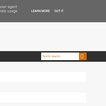
 user-agent
erate usage
LEARN MORE
GOT IT