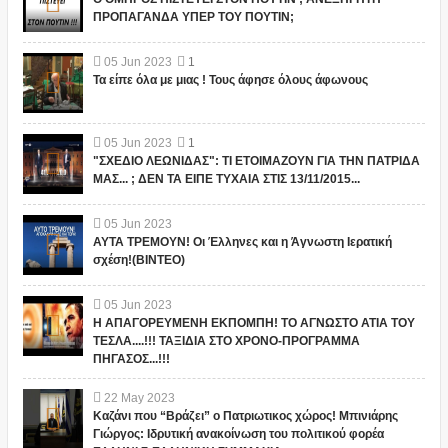
ΠΡΟΠΑΓΑΝΔΑ ΥΠΕΡ ΤΟΥ ΠΟΥΤΙΝ;
05
Jun
2023
1
Τα είπε όλα με μιας ! Τους άφησε όλους άφωνους
05
Jun
2023
1
"ΣΧΕΔΙΟ ΛΕΩΝΙΔΑΣ": ΤΙ ΕΤΟΙΜΑΖΟΥΝ ΓΙΑ ΤΗΝ ΠΑΤΡΙΔΑ
ΜΑΣ... ; ΔΕΝ ΤΑ ΕΙΠΕ ΤΥΧΑΙΑ ΣΤΙΣ 13/11/2015...
05
Jun
2023
ΑΥΤΑ ΤΡΕΜΟΥΝ! Οι Έλληνες και η Άγνωστη Ιερατική
σχέση!(ΒΙΝΤΕΟ)
05
Jun
2023
Η ΑΠΑΓΟΡΕΥΜΕΝΗ ΕΚΠΟΜΠΗ! ΤΟ ΑΓΝΩΣΤΟ ΑΤΙΑ ΤΟΥ
ΤΕΣΛΑ....!!! ΤΑΞΙΔΙΑ ΣΤΟ ΧΡΟΝΟ-ΠΡΟΓΡΑΜΜΑ
ΠΗΓΑΣΟΣ...!!!
22
May
2023
Καζάνι που “Βράζει” ο Πατριωτικος χώρος! Μπινιάρης
Γιώργος: Ιδρυτική ανακοίνωση του πολιτικού φορέα