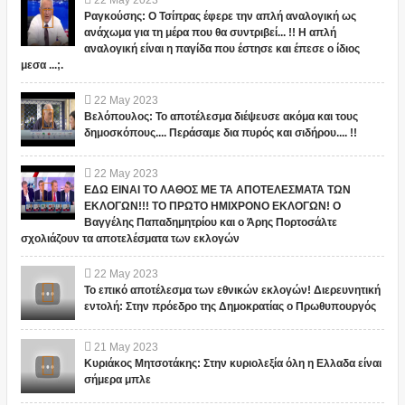
22
May
2023
Ραγκούσης: Ο Τσίπρας έφερε την απλή αναλογική ως
ανάχωμα για τη μέρα που θα συντριβεί... !! Η απλή
αναλογική είναι η παγίδα που έστησε και έπεσε ο ίδιος
μεσα ...;.
22
May
2023
Βελόπουλος: Το αποτέλεσμα διέψευσε ακόμα και τους
δημοσκόπους.... Περάσαμε δια πυρός και σιδήρου.... !!
22
May
2023
ΕΔΩ ΕΙΝΑΙ ΤΟ ΛΑΘΟΣ ΜΕ ΤΑ ΑΠΟΤΕΛΕΣΜΑΤΑ ΤΩΝ
ΕΚΛΟΓΩΝ!!! ΤΟ ΠΡΩΤΟ ΗΜΙΧΡΟΝΟ ΕΚΛΟΓΩΝ! Ο
Βαγγέλης Παπαδημητρίου και ο Άρης Πορτοσάλτε
σχολιάζουν τα αποτελέσματα των εκλογών
22
May
2023
Το επικό αποτέλεσμα των εθνικών εκλογών! Διερευνητική
εντολή: Στην πρόεδρο της Δημοκρατίας ο Πρωθυπουργός
21
May
2023
Κυριάκος Μητσοτάκης: Στην κυριολεξία όλη η Ελλαδα είναι
σήμερα μπλε