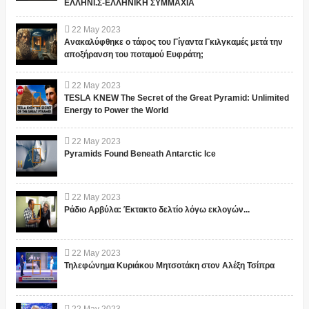
ΕΛΛΗΝΙ.Σ-ΕΛΛΗΝΙΚΗ ΣΥΜΜΑΧΙΑ
22
May
2023
Ανακαλύφθηκε ο τάφος του Γίγαντα Γκιλγκαμές μετά την
αποξήρανση του ποταμού Ευφράτη;
22
May
2023
TESLA KNEW The Secret of the Great Pyramid: Unlimited
Energy to Power the World
22
May
2023
Pyramids Found Beneath Antarctic Ice
22
May
2023
Ράδιο Αρβύλα: Έκτακτο δελτίο λόγω εκλογών...
22
May
2023
Τηλεφώνημα Κυριάκου Μητσοτάκη στον Αλέξη Τσίπρα