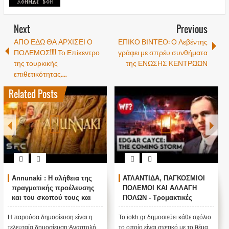
Next
Previous
ΑΠΟ ΕΔΩ ΘΑ ΑΡΧΙΣΕΙ Ο
ΕΠΙΚΟ ΒΙΝΤΕΟ: Ο Λεβέντης
ΠΟΛΕΜΟΣ!!!! Το Επίκεντρο
γράφει με σπρέυ συνθήματα
της τουρκικής
της ΕΝΩΣΗΣ ΚΕΝΤΡΩΩΝ
επιθετικότητας....
Related Posts
Annunaki : Η αλήθεια της
ΑΤΛΑΝΤΙΔΑ, ΠΑΓΚΟΣΜΙΟΙ
πραγματικής προέλευσης
ΠΟΛΕΜΟΙ ΚΑΙ ΑΛΛΑΓΗ
και του σκοπού τους και
ΠΟΛΩΝ - Τρομακτικές
αναστολή λειτουργίας μας
προβλέψεις του Edgar
....
Cayce (Video)
Η παρούσα δημοσίευση είναι η
Το iokh.gr δημοσιεύει κάθε σχόλιο
τελευταία δημοσίευση:Αναστολή
το οποίο είναι σχετικό με το θέμα.