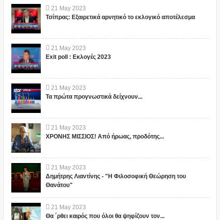
21
May
2023
Τσίπρας: Εξαιρετικά αρνητικό το εκλογικό αποτέλεσμα
21
May
2023
Exit poll : Εκλογές 2023
21
May
2023
Τα πρώτα προγνωστικά δείχνουν...
21
May
2023
ΧΡΟΝΗΣ ΜΙΣΣΙΟΣ! Από ήρωας, προδότης...
21
May
2023
Δημήτρης Λιαντίνης - "Η Φιλοσοφική Θεώρηση του
Θανάτου"
21
May
2023
Θα ΄ρθει καιρός που όλοι θα ψηφίζουν τον...