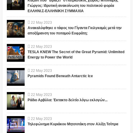
Καζάνι που “Βράζει” ο Πατριωτικος χώρος! Μπινιάρης
Γιώργος: Ιδρυτική ανακοίνωση του πολιτικού φορέα
ΕΛΛΗΝΙ.Σ-ΕΛΛΗΝΙΚΗ ΣΥΜΜΑΧΙΑ
22
May
2023
Ανακαλύφθηκε ο τάφος του Γίγαντα Γκιλγκαμές μετά την
αποξήρανση του ποταμού Ευφράτη;
22
May
2023
TESLA KNEW The Secret of the Great Pyramid: Unlimited
Energy to Power the World
22
May
2023
Pyramids Found Beneath Antarctic Ice
22
May
2023
Ράδιο Αρβύλα: Έκτακτο δελτίο λόγω εκλογών...
22
May
2023
Τηλεφώνημα Κυριάκου Μητσοτάκη στον Αλέξη Τσίπρα