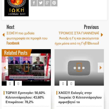
Next
Previous
ΣΟΚ! Η πιο χυδαία
ΤΡΟΜΟΣ ΣΤΑ ΓΙΑΝΝΕΝΑ!
φωτογραφία σε προφίλ του
Άνοιξε η Γη και ακούγονται
Facebook
ήχοι μέσα από τη Γη!! (Βίντεο)
Related Posts
ΤΩΡΑ!!! Ερντογάν: 50,60%
ΧΑΟΣ!!! Εκλογές στην
Κιλιτσντάρογλου: 43,60%
Τουρκία: Ο Κιλιτσντάρογλου
Επικράτεια: 78,2%
αμφισβητεί τα
αποτελέσματα θα γίνουν