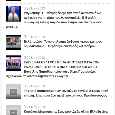
22
May
2023
Ραγκούσης: Ο Τσίπρας έφερε την απλή αναλογική ως
ανάχωμα για τη μέρα που θα συντριβεί... !! Η απλή
αναλογική είναι η παγίδα που έστησε και έπεσε ο ίδιος
μεσα ...;.
22
May
2023
Βελόπουλος: Το αποτέλεσμα διέψευσε ακόμα και τους
δημοσκόπους.... Περάσαμε δια πυρός και σιδήρου.... !!
22
May
2023
ΕΔΩ ΕΙΝΑΙ ΤΟ ΛΑΘΟΣ ΜΕ ΤΑ ΑΠΟΤΕΛΕΣΜΑΤΑ ΤΩΝ
ΕΚΛΟΓΩΝ!!! ΤΟ ΠΡΩΤΟ ΗΜΙΧΡΟΝΟ ΕΚΛΟΓΩΝ! Ο
Βαγγέλης Παπαδημητρίου και ο Άρης Πορτοσάλτε
σχολιάζουν τα αποτελέσματα των εκλογών
22
May
2023
Το επικό αποτέλεσμα των εθνικών εκλογών! Διερευνητική
εντολή: Στην πρόεδρο της Δημοκρατίας ο Πρωθυπουργός
21
May
2023
Κυριάκος Μητσοτάκης: Στην κυριολεξία όλη η Ελλαδα είναι