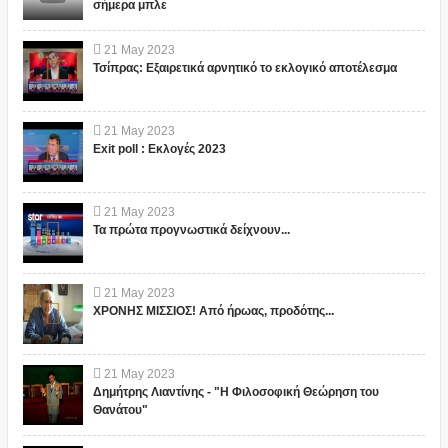
σήμερα μπλε
21
May
2023
Τσίπρας: Εξαιρετικά αρνητικό το εκλογικό αποτέλεσμα
21
May
2023
Exit poll : Εκλογές 2023
21
May
2023
Τα πρώτα προγνωστικά δείχνουν...
21
May
2023
ΧΡΟΝΗΣ ΜΙΣΣΙΟΣ! Από ήρωας, προδότης...
21
May
2023
Δημήτρης Λιαντίνης - "Η Φιλοσοφική Θεώρηση του
Θανάτου"