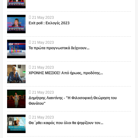
21
May
2023
Exit poll : Εκλογές 2023
21
May
2023
Τα πρώτα προγνωστικά δείχνουν...
21
May
2023
ΧΡΟΝΗΣ ΜΙΣΣΙΟΣ! Από ήρωας, προδότης...
21
May
2023
Δημήτρης Λιαντίνης - "Η Φιλοσοφική Θεώρηση του
Θανάτου"
21
May
2023
Θα ΄ρθει καιρός που όλοι θα ψηφίζουν τον...