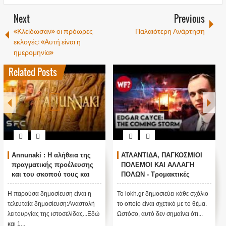
Next
Previous
«Κλείδωσαν» οι πρόωρες
Παλαιότερη Ανάρτηση
εκλογές: «Αυτή είναι η
ημερομηνία»
Related Posts
Annunaki : Η αλήθεια της
ΑΤΛΑΝΤΙΔΑ, ΠΑΓΚΟΣΜΙΟΙ
πραγματικής προέλευσης
ΠΟΛΕΜΟΙ ΚΑΙ ΑΛΛΑΓΗ
και του σκοπού τους και
ΠΟΛΩΝ - Τρομακτικές
αναστολή λειτουργίας μας
προβλέψεις του Edgar
....
Cayce (Video)
Η παρούσα δημοσίευση είναι η
Το iokh.gr δημοσιεύει κάθε σχόλιο
τελευταία δημοσίευση:Αναστολή
το οποίο είναι σχετικό με το θέμα.
λειτουργίας της ιστοσελίδας...Εδώ
Ωστόσο, αυτό δεν σημαίνει ότι...
και 1...