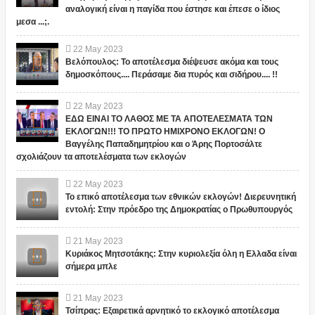
αναλογική είναι η παγίδα που έστησε και έπεσε ο ίδιος
μεσα ...;.
22
May
2023
Βελόπουλος: Το αποτέλεσμα διέψευσε ακόμα και τους
δημοσκόπους.... Περάσαμε δια πυρός και σιδήρου.... !!
22
May
2023
ΕΔΩ ΕΙΝΑΙ ΤΟ ΛΑΘΟΣ ΜΕ ΤΑ ΑΠΟΤΕΛΕΣΜΑΤΑ ΤΩΝ
ΕΚΛΟΓΩΝ!!! ΤΟ ΠΡΩΤΟ ΗΜΙΧΡΟΝΟ ΕΚΛΟΓΩΝ! Ο
Βαγγέλης Παπαδημητρίου και ο Άρης Πορτοσάλτε
σχολιάζουν τα αποτελέσματα των εκλογών
22
May
2023
Το επικό αποτέλεσμα των εθνικών εκλογών! Διερευνητική
εντολή: Στην πρόεδρο της Δημοκρατίας ο Πρωθυπουργός
21
May
2023
Κυριάκος Μητσοτάκης: Στην κυριολεξία όλη η Ελλαδα είναι
σήμερα μπλε
21
May
2023
Τσίπρας: Εξαιρετικά αρνητικό το εκλογικό αποτέλεσμα