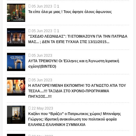
05
Jun
2023
1
Τα είπε όλα με μιας ! Τους άφησε όλους άφωνους
05
Jun
2023
1
"ΣΧΕΔΙΟ ΛΕΩΝΙΔΑΣ": ΤΙ ΕΤΟΙΜΑΖΟΥΝ ΓΙΑ ΤΗΝ ΠΑΤΡΙΔΑ
ΜΑΣ... ; ΔΕΝ ΤΑ ΕΙΠΕ ΤΥΧΑΙΑ ΣΤΙΣ 13/11/2015...
05
Jun
2023
ΑΥΤΑ ΤΡΕΜΟΥΝ! Οι Έλληνες και η Άγνωστη Ιερατική
σχέση!(ΒΙΝΤΕΟ)
05
Jun
2023
Η ΑΠΑΓΟΡΕΥΜΕΝΗ ΕΚΠΟΜΠΗ! ΤΟ ΑΓΝΩΣΤΟ ΑΤΙΑ ΤΟΥ
ΤΕΣΛΑ....!!! ΤΑΞΙΔΙΑ ΣΤΟ ΧΡΟΝΟ-ΠΡΟΓΡΑΜΜΑ
ΠΗΓΑΣΟΣ...!!!
22
May
2023
Καζάνι που “Βράζει” ο Πατριωτικος χώρος! Μπινιάρης
Γιώργος: Ιδρυτική ανακοίνωση του πολιτικού φορέα
ΕΛΛΗΝΙ.Σ-ΕΛΛΗΝΙΚΗ ΣΥΜΜΑΧΙΑ