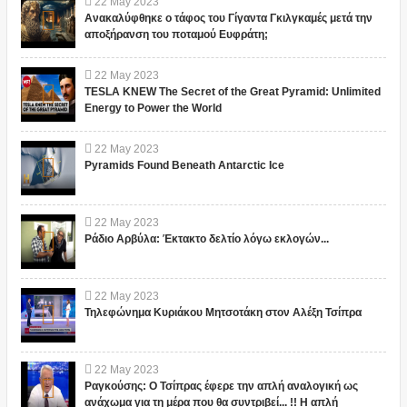
22
May
2023
Ανακαλύφθηκε ο τάφος του Γίγαντα Γκιλγκαμές μετά την
αποξήρανση του ποταμού Ευφράτη;
22
May
2023
TESLA KNEW The Secret of the Great Pyramid: Unlimited
Energy to Power the World
22
May
2023
Pyramids Found Beneath Antarctic Ice
22
May
2023
Ράδιο Αρβύλα: Έκτακτο δελτίο λόγω εκλογών...
22
May
2023
Τηλεφώνημα Κυριάκου Μητσοτάκη στον Αλέξη Τσίπρα
22
May
2023
Ραγκούσης: Ο Τσίπρας έφερε την απλή αναλογική ως
ανάχωμα για τη μέρα που θα συντριβεί... !! Η απλή