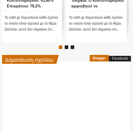
Κιλιτσντάρογλου: 43,60%
Τουρκία: Ο Κιλιτσντάρογλου
Επικράτεια: 78,2%
αμφισβητεί τα
αποτελέσματα θα γίνουν
ενστάσεις...
Το iokh.gr δημοσιεύει κάθε σχόλιο
Το iokh.gr δημοσιεύει κάθε σχόλιο
το οποίο είναι σχετικό με το θέμα.
το οποίο είναι σχετικό με το θέμα.
Ωστόσο, αυτό δεν σημαίνει ότι...
Ωστόσο, αυτό δεν σημαίνει ότι...
Δημοσίευση σχολίου
Blogger
Facebook