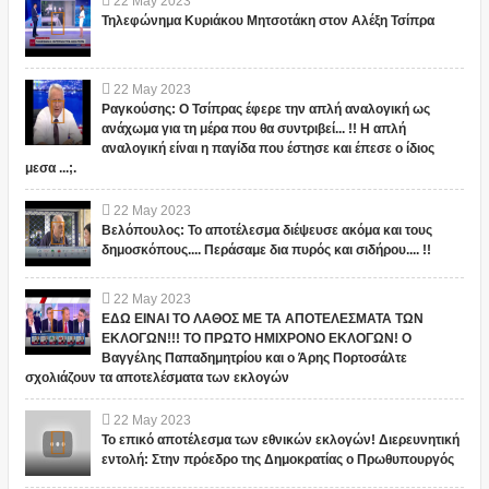
22
May
2023
Τηλεφώνημα Κυριάκου Μητσοτάκη στον Αλέξη Τσίπρα
22
May
2023
Ραγκούσης: Ο Τσίπρας έφερε την απλή αναλογική ως
ανάχωμα για τη μέρα που θα συντριβεί... !! Η απλή
αναλογική είναι η παγίδα που έστησε και έπεσε ο ίδιος
μεσα ...;.
22
May
2023
Βελόπουλος: Το αποτέλεσμα διέψευσε ακόμα και τους
δημοσκόπους.... Περάσαμε δια πυρός και σιδήρου.... !!
22
May
2023
ΕΔΩ ΕΙΝΑΙ ΤΟ ΛΑΘΟΣ ΜΕ ΤΑ ΑΠΟΤΕΛΕΣΜΑΤΑ ΤΩΝ
ΕΚΛΟΓΩΝ!!! ΤΟ ΠΡΩΤΟ ΗΜΙΧΡΟΝΟ ΕΚΛΟΓΩΝ! Ο
Βαγγέλης Παπαδημητρίου και ο Άρης Πορτοσάλτε
σχολιάζουν τα αποτελέσματα των εκλογών
22
May
2023
Το επικό αποτέλεσμα των εθνικών εκλογών! Διερευνητική
εντολή: Στην πρόεδρο της Δημοκρατίας ο Πρωθυπουργός