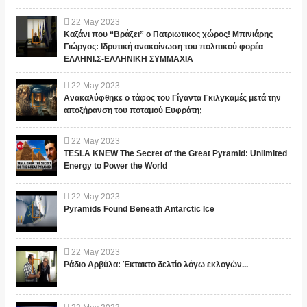
22
May
2023
Καζάνι που “Βράζει” ο Πατριωτικος χώρος! Μπινιάρης
Γιώργος: Ιδρυτική ανακοίνωση του πολιτικού φορέα
ΕΛΛΗΝΙ.Σ-ΕΛΛΗΝΙΚΗ ΣΥΜΜΑΧΙΑ
22
May
2023
Ανακαλύφθηκε ο τάφος του Γίγαντα Γκιλγκαμές μετά την
αποξήρανση του ποταμού Ευφράτη;
22
May
2023
TESLA KNEW The Secret of the Great Pyramid: Unlimited
Energy to Power the World
22
May
2023
Pyramids Found Beneath Antarctic Ice
22
May
2023
Ράδιο Αρβύλα: Έκτακτο δελτίο λόγω εκλογών...