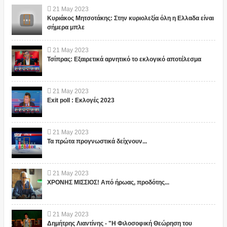
21
May
2023
Κυριάκος Μητσοτάκης: Στην κυριολεξία όλη η Ελλαδα είναι
σήμερα μπλε
21
May
2023
Τσίπρας: Εξαιρετικά αρνητικό το εκλογικό αποτέλεσμα
21
May
2023
Exit poll : Εκλογές 2023
21
May
2023
Τα πρώτα προγνωστικά δείχνουν...
21
May
2023
ΧΡΟΝΗΣ ΜΙΣΣΙΟΣ! Από ήρωας, προδότης...
21
May
2023
Δημήτρης Λιαντίνης - "Η Φιλοσοφική Θεώρηση του