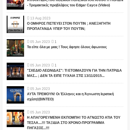
- Τρομακτικές προβλέψεις του Edgar Cayce (Video)
13
Aug
2023
Ο ΟΜΗΡΟΣ ΠΙΣΤΕΥΕΙ ΣΤΟΝ ΠΟΥΤΙΝ ; ΑΝΕΞΗΓΗΤΗ
ΠΡΟΠΑΓΑΝΔΑ ΥΠΕΡ ΤΟΥ ΠΟΥΤΙΝ;
05
Jun
2023
1
Τα είπε όλα με μιας ! Τους άφησε όλους άφωνους
05
Jun
2023
1
"ΣΧΕΔΙΟ ΛΕΩΝΙΔΑΣ": ΤΙ ΕΤΟΙΜΑΖΟΥΝ ΓΙΑ ΤΗΝ ΠΑΤΡΙΔΑ
ΜΑΣ... ; ΔΕΝ ΤΑ ΕΙΠΕ ΤΥΧΑΙΑ ΣΤΙΣ 13/11/2015...
05
Jun
2023
ΑΥΤΑ ΤΡΕΜΟΥΝ! Οι Έλληνες και η Άγνωστη Ιερατική
σχέση!(ΒΙΝΤΕΟ)
05
Jun
2023
Η ΑΠΑΓΟΡΕΥΜΕΝΗ ΕΚΠΟΜΠΗ! ΤΟ ΑΓΝΩΣΤΟ ΑΤΙΑ ΤΟΥ
ΤΕΣΛΑ....!!! ΤΑΞΙΔΙΑ ΣΤΟ ΧΡΟΝΟ-ΠΡΟΓΡΑΜΜΑ
ΠΗΓΑΣΟΣ...!!!