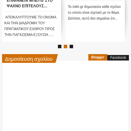
ΕΠΙΦΑΝΕΙΑ ΜΠΕΙΤΕ ΣΤΟ
ΨΑΧΝΟ ΕΠΙΤΕΛΟΥΣ...
Το iokh.gr δημοσιεύει κάθε σχόλιο
ΑΛΗΘΕΙΑ ΠΟΙΟ
το οποίο είναι σχετικό με το θέμα.
ΠΡΑΓΜΑΤΙΚΑ ΕΙΝΑΙ ΤΟ
ΑΠΟΚΑΛΥΠΤΟΥΜΕ ΤΟ ΟΝΟΜΑ
Ωστόσο, αυτό δεν σημαίνει ότι...
ΟΝΟΜΑ ΤΟΥ ΕΧΘΡΟΥ; ΠΩΣ
ΚΑΙ ΤΗΝ ΔΙΑΔΡΟΜΗ ΤΟΥ
ΤΑ ΕΚΑΝΕ ΟΛΑ... ΑΛΛΙΩΣ...
ΠΡΑΓΜΑΤΙΚΟΥ ΕΧΘΡΟΥ ΠΡΟΣ
ΚΙ ΟΛΑ ΚΑΤΑ ΤΗΣ
ΤΗΝ ΠΑΓΚΟΣΜΙΑ ΕΞΟΥΣΙΑ ......
ΑΝΘΡΩΠΟΤΗΤΑΣ...;;;
Δημοσίευση σχολίου
Blogger
Facebook