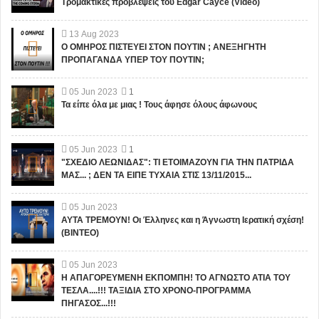
Τρομακτικές προβλέψεις του Edgar Cayce (Video)
13
Aug
2023
Ο ΟΜΗΡΟΣ ΠΙΣΤΕΥΕΙ ΣΤΟΝ ΠΟΥΤΙΝ ; ΑΝΕΞΗΓΗΤΗ
ΠΡΟΠΑΓΑΝΔΑ ΥΠΕΡ ΤΟΥ ΠΟΥΤΙΝ;
05
Jun
2023
1
Τα είπε όλα με μιας ! Τους άφησε όλους άφωνους
05
Jun
2023
1
"ΣΧΕΔΙΟ ΛΕΩΝΙΔΑΣ": ΤΙ ΕΤΟΙΜΑΖΟΥΝ ΓΙΑ ΤΗΝ ΠΑΤΡΙΔΑ
ΜΑΣ... ; ΔΕΝ ΤΑ ΕΙΠΕ ΤΥΧΑΙΑ ΣΤΙΣ 13/11/2015...
05
Jun
2023
ΑΥΤΑ ΤΡΕΜΟΥΝ! Οι Έλληνες και η Άγνωστη Ιερατική σχέση!
(ΒΙΝΤΕΟ)
05
Jun
2023
Η ΑΠΑΓΟΡΕΥΜΕΝΗ ΕΚΠΟΜΠΗ! ΤΟ ΑΓΝΩΣΤΟ ΑΤΙΑ ΤΟΥ
ΤΕΣΛΑ....!!! ΤΑΞΙΔΙΑ ΣΤΟ ΧΡΟΝΟ-ΠΡΟΓΡΑΜΜΑ
ΠΗΓΑΣΟΣ...!!!