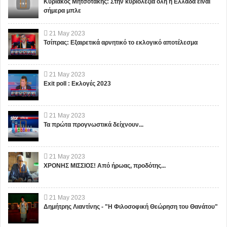
Κυριάκος Μητσοτάκης: Στην κυριολεξία όλη η Ελλαδα είναι
σήμερα μπλε
21
May
2023
Τσίπρας: Εξαιρετικά αρνητικό το εκλογικό αποτέλεσμα
21
May
2023
Exit poll : Εκλογές 2023
21
May
2023
Τα πρώτα προγνωστικά δείχνουν...
21
May
2023
ΧΡΟΝΗΣ ΜΙΣΣΙΟΣ! Από ήρωας, προδότης...
21
May
2023
Δημήτρης Λιαντίνης - "Η Φιλοσοφική Θεώρηση του Θανάτου"