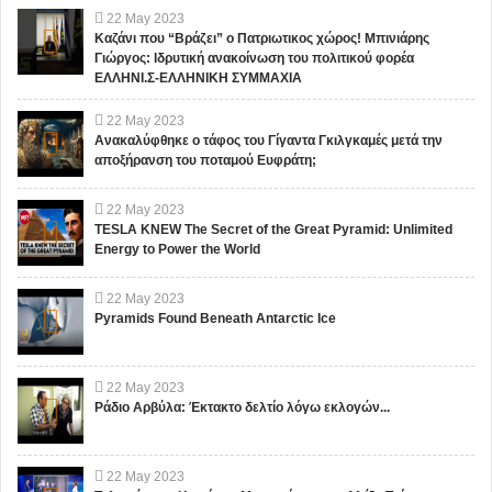
22
May
2023
Καζάνι που “Βράζει” ο Πατριωτικος χώρος! Μπινιάρης
Γιώργος: Ιδρυτική ανακοίνωση του πολιτικού φορέα
ΕΛΛΗΝΙ.Σ-ΕΛΛΗΝΙΚΗ ΣΥΜΜΑΧΙΑ
22
May
2023
Ανακαλύφθηκε ο τάφος του Γίγαντα Γκιλγκαμές μετά την
αποξήρανση του ποταμού Ευφράτη;
22
May
2023
TESLA KNEW The Secret of the Great Pyramid: Unlimited
Energy to Power the World
22
May
2023
Pyramids Found Beneath Antarctic Ice
22
May
2023
Ράδιο Αρβύλα: Έκτακτο δελτίο λόγω εκλογών...
22
May
2023