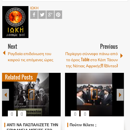
ΙΩΚΗ
Next
Previous
Ραγδαία επιδείνωση του
Περίεργο σύννεφο πάνω από
καιρού τις επόμενες ώρες
το όρος Table στο Κέιπ Τάουν
της Νότιας Αφρικής!!! (Βίντεο)
Related Posts
ΑΝΤΙ ΝΑ ΠΑΣΠΑΛΙΖΕΤΕ ΤΗΝ
Πούτιν θέλετε ;