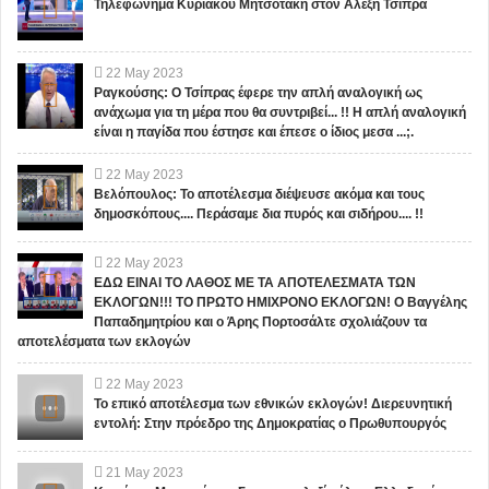
Τηλεφώνημα Κυριάκου Μητσοτάκη στον Αλέξη Τσίπρα
22
May
2023
Ραγκούσης: Ο Τσίπρας έφερε την απλή αναλογική ως
ανάχωμα για τη μέρα που θα συντριβεί... !! Η απλή αναλογική
είναι η παγίδα που έστησε και έπεσε ο ίδιος μεσα ...;.
22
May
2023
Βελόπουλος: Το αποτέλεσμα διέψευσε ακόμα και τους
δημοσκόπους.... Περάσαμε δια πυρός και σιδήρου.... !!
22
May
2023
ΕΔΩ ΕΙΝΑΙ ΤΟ ΛΑΘΟΣ ΜΕ ΤΑ ΑΠΟΤΕΛΕΣΜΑΤΑ ΤΩΝ
ΕΚΛΟΓΩΝ!!! ΤΟ ΠΡΩΤΟ ΗΜΙΧΡΟΝΟ ΕΚΛΟΓΩΝ! Ο Βαγγέλης
Παπαδημητρίου και ο Άρης Πορτοσάλτε σχολιάζουν τα
αποτελέσματα των εκλογών
22
May
2023
Το επικό αποτέλεσμα των εθνικών εκλογών! Διερευνητική
εντολή: Στην πρόεδρο της Δημοκρατίας ο Πρωθυπουργός
21
May
2023