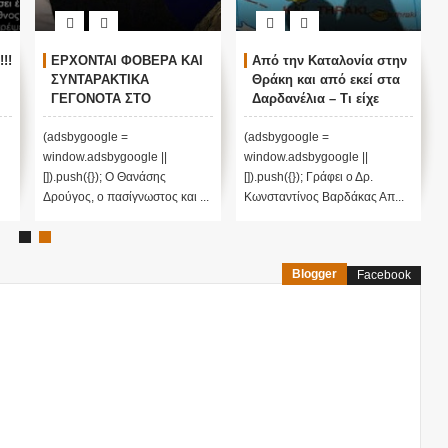
!!
ΕΡΧΟΝΤΑΙ ΦΟΒΕΡΑ ΚΑΙ
Από την Καταλονία στην
ΣΥΝΤΑΡΑΚΤΙΚΑ
Θράκη και από εκεί στα
ΓΕΓΟΝΟΤΑ ΣΤΟ
Δαρδανέλια – Τι είχε
!!
ΕΠΟΜΕΝΟ ΔΙΜΗΝΟ! Ο
προφητεύσει το Άγιος
ΘΑΝΑΣΗΣ ΔΡΟΥΓΟΣ
Παΐσιος
(adsbygoogle =
(adsbygoogle =
ΧΤΥΠΑΕΙ ΤΟ ΚΑΜΠΑΝΑΚΙ
window.adsbygoogle ||
window.adsbygoogle ||
ΚΙΝΔΥΝΟΥ ΓΙΑ ΤΙΣ
[]).push({}); Ο Θανάσης
[]).push({}); Γράφει ο Δρ.
ΕΠΕΡΧΟΜΕΝΕΣ
Δρούγος, ο πασίγνωστος και ...
Κωνσταντίνος Βαρδάκας Απ...
ΕΞΕΛΙΞΕΙΣ...!
Blogger
Facebook