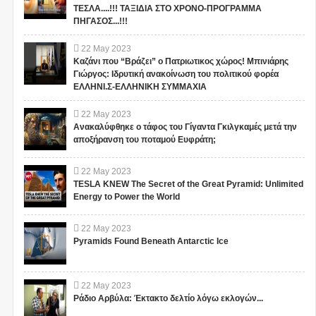
ΤΕΣΛΑ....!!! ΤΑΞΙΔΙΑ ΣΤΟ ΧΡΟΝΟ-ΠΡΟΓΡΑΜΜΑ
ΠΗΓΑΣΟΣ...!!!
22
May
2023
Καζάνι που “Βράζει” ο Πατριωτικος χώρος! Μπινιάρης
Γιώργος: Ιδρυτική ανακοίνωση του πολιτικού φορέα
ΕΛΛΗΝΙ.Σ-ΕΛΛΗΝΙΚΗ ΣΥΜΜΑΧΙΑ
22
May
2023
Ανακαλύφθηκε ο τάφος του Γίγαντα Γκιλγκαμές μετά την
αποξήρανση του ποταμού Ευφράτη;
22
May
2023
TESLA KNEW The Secret of the Great Pyramid: Unlimited
Energy to Power the World
22
May
2023
Pyramids Found Beneath Antarctic Ice
22
May
2023
Ράδιο Αρβύλα: Έκτακτο δελτίο λόγω εκλογών...