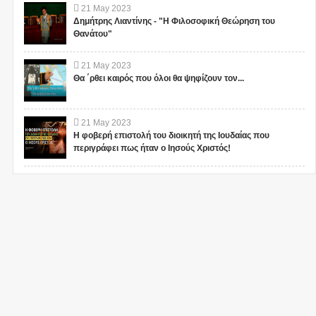
21
May
2023
Δημήτρης Λιαντίνης - "Η Φιλοσοφική Θεώρηση του
Θανάτου"
21
May
2023
Θα ΄ρθει καιρός που όλοι θα ψηφίζουν τον...
21
May
2023
Η φοβερή επιστολή του διοικητή της Ιουδαίας που
περιγράφει πως ήταν ο Ιησούς Χριστός!