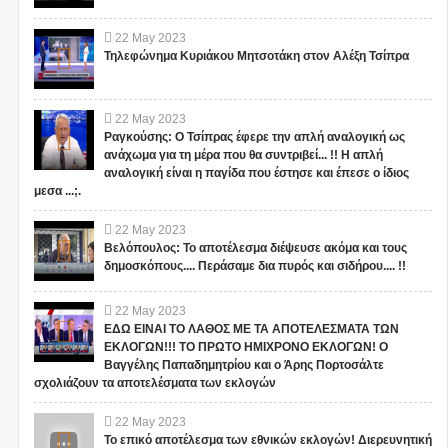
22
May
2023
Τηλεφώνημα Κυριάκου Μητσοτάκη στον Αλέξη Τσίπρα
22
May
2023
Ραγκούσης: Ο Τσίπρας έφερε την απλή αναλογική ως
ανάχωμα για τη μέρα που θα συντριβεί... !! Η απλή
αναλογική είναι η παγίδα που έστησε και έπεσε ο ίδιος
μεσα ...;.
22
May
2023
Βελόπουλος: Το αποτέλεσμα διέψευσε ακόμα και τους
δημοσκόπους.... Περάσαμε δια πυρός και σιδήρου.... !!
22
May
2023
ΕΔΩ ΕΙΝΑΙ ΤΟ ΛΑΘΟΣ ΜΕ ΤΑ ΑΠΟΤΕΛΕΣΜΑΤΑ ΤΩΝ
ΕΚΛΟΓΩΝ!!! ΤΟ ΠΡΩΤΟ ΗΜΙΧΡΟΝΟ ΕΚΛΟΓΩΝ! Ο
Βαγγέλης Παπαδημητρίου και ο Άρης Πορτοσάλτε
σχολιάζουν τα αποτελέσματα των εκλογών
22
May
2023
Το επικό αποτέλεσμα των εθνικών εκλογών! Διερευνητική