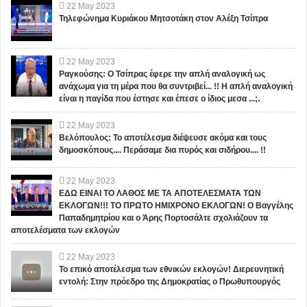
22
May
2023
Τηλεφώνημα Κυριάκου Μητσοτάκη στον Αλέξη Τσίπρα
22
May
2023
Ραγκούσης: Ο Τσίπρας έφερε την απλή αναλογική ως
ανάχωμα για τη μέρα που θα συντριβεί... !! Η απλή αναλογική
είναι η παγίδα που έστησε και έπεσε ο ίδιος μεσα ...;.
22
May
2023
Βελόπουλος: Το αποτέλεσμα διέψευσε ακόμα και τους
δημοσκόπους.... Περάσαμε δια πυρός και σιδήρου.... !!
22
May
2023
ΕΔΩ ΕΙΝΑΙ ΤΟ ΛΑΘΟΣ ΜΕ ΤΑ ΑΠΟΤΕΛΕΣΜΑΤΑ ΤΩΝ
ΕΚΛΟΓΩΝ!!! ΤΟ ΠΡΩΤΟ ΗΜΙΧΡΟΝΟ ΕΚΛΟΓΩΝ! Ο Βαγγέλης
Παπαδημητρίου και ο Άρης Πορτοσάλτε σχολιάζουν τα
αποτελέσματα των εκλογών
22
May
2023
Το επικό αποτέλεσμα των εθνικών εκλογών! Διερευνητική
εντολή: Στην πρόεδρο της Δημοκρατίας ο Πρωθυπουργός