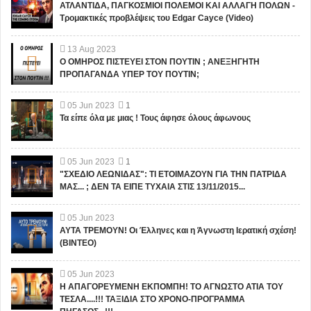
ΑΤΛΑΝΤΙΔΑ, ΠΑΓΚΟΣΜΙΟΙ ΠΟΛΕΜΟΙ ΚΑΙ ΑΛΛΑΓΗ ΠΟΛΩΝ -
Τρομακτικές προβλέψεις του Edgar Cayce (Video)
13
Aug
2023
Ο ΟΜΗΡΟΣ ΠΙΣΤΕΥΕΙ ΣΤΟΝ ΠΟΥΤΙΝ ; ΑΝΕΞΗΓΗΤΗ
ΠΡΟΠΑΓΑΝΔΑ ΥΠΕΡ ΤΟΥ ΠΟΥΤΙΝ;
05
Jun
2023
1
Τα είπε όλα με μιας ! Τους άφησε όλους άφωνους
05
Jun
2023
1
"ΣΧΕΔΙΟ ΛΕΩΝΙΔΑΣ": ΤΙ ΕΤΟΙΜΑΖΟΥΝ ΓΙΑ ΤΗΝ ΠΑΤΡΙΔΑ
ΜΑΣ... ; ΔΕΝ ΤΑ ΕΙΠΕ ΤΥΧΑΙΑ ΣΤΙΣ 13/11/2015...
05
Jun
2023
ΑΥΤΑ ΤΡΕΜΟΥΝ! Οι Έλληνες και η Άγνωστη Ιερατική σχέση!
(ΒΙΝΤΕΟ)
05
Jun
2023
Η ΑΠΑΓΟΡΕΥΜΕΝΗ ΕΚΠΟΜΠΗ! ΤΟ ΑΓΝΩΣΤΟ ΑΤΙΑ ΤΟΥ
ΤΕΣΛΑ....!!! ΤΑΞΙΔΙΑ ΣΤΟ ΧΡΟΝΟ-ΠΡΟΓΡΑΜΜΑ