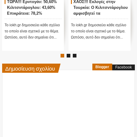
ΤΩΡΑ!!! Ερντογάν: 50,60%
ΧΑΟΣ!!! Εκλογές στην
Κιλιτσντάρογλου: 43,60%
Τουρκία: Ο Κιλιτσντάρογλου
Επικράτεια: 78,2%
αμφισβητεί τα
αποτελέσματα θα γίνουν
ενστάσεις...
Το iokh.gr δημοσιεύει κάθε σχόλιο
Το iokh.gr δημοσιεύει κάθε σχόλιο
το οποίο είναι σχετικό με το θέμα.
το οποίο είναι σχετικό με το θέμα.
Ωστόσο, αυτό δεν σημαίνει ότι...
Ωστόσο, αυτό δεν σημαίνει ότι...
Δημοσίευση σχολίου
Blogger
Facebook