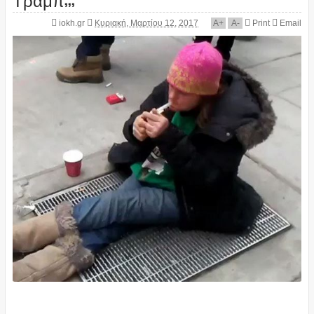
iokh.gr
Κυριακή, Μαρτίου 12, 2017
A
+
A
-
Print
Email