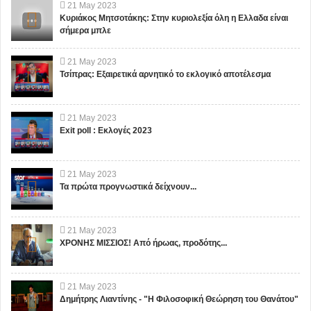
21
May
2023
Κυριάκος Μητσοτάκης: Στην κυριολεξία όλη η Ελλαδα είναι
σήμερα μπλε
21
May
2023
Τσίπρας: Εξαιρετικά αρνητικό το εκλογικό αποτέλεσμα
21
May
2023
Exit poll : Εκλογές 2023
21
May
2023
Τα πρώτα προγνωστικά δείχνουν...
21
May
2023
ΧΡΟΝΗΣ ΜΙΣΣΙΟΣ! Από ήρωας, προδότης...
21
May
2023
Δημήτρης Λιαντίνης - "Η Φιλοσοφική Θεώρηση του Θανάτου"