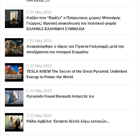
ΠΗΓΑΣΟΣ...!!!
22
May
2023
Καζάνι που “Βράζει” ο Πατριωτικος χώρος! Μπινιάρης
Γιώργος: Ιδρυτική ανακοίνωση του πολιτικού φορέα
ΕΛΛΗΝΙ.Σ-ΕΛΛΗΝΙΚΗ ΣΥΜΜΑΧΙΑ
22
May
2023
Ανακαλύφθηκε ο τάφος του Γίγαντα Γκιλγκαμές μετά την
αποξήρανση του ποταμού Ευφράτη;
22
May
2023
TESLA KNEW The Secret of the Great Pyramid: Unlimited
Energy to Power the World
22
May
2023
Pyramids Found Beneath Antarctic Ice
22
May
2023
Ράδιο Αρβύλα: Έκτακτο δελτίο λόγω εκλογών...