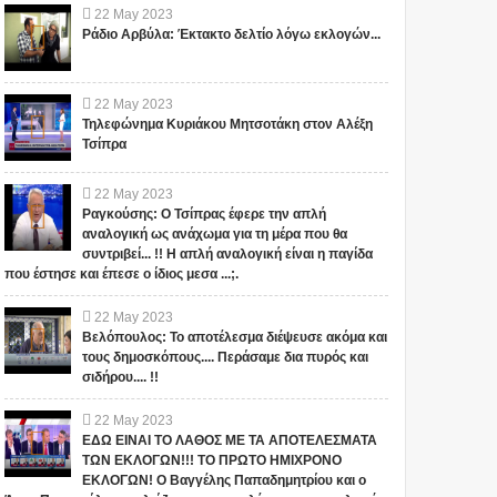
22
May
2023
Ράδιο Αρβύλα: Έκτακτο δελτίο λόγω εκλογών...
22
May
2023
Τηλεφώνημα Κυριάκου Μητσοτάκη στον Αλέξη
Τσίπρα
22
May
2023
Ραγκούσης: Ο Τσίπρας έφερε την απλή
αναλογική ως ανάχωμα για τη μέρα που θα
συντριβεί... !! Η απλή αναλογική είναι η παγίδα
που έστησε και έπεσε ο ίδιος μεσα ...;.
22
May
2023
Βελόπουλος: Το αποτέλεσμα διέψευσε ακόμα και
τους δημοσκόπους.... Περάσαμε δια πυρός και
σιδήρου.... !!
22
May
2023
ΕΔΩ ΕΙΝΑΙ ΤΟ ΛΑΘΟΣ ΜΕ ΤΑ ΑΠΟΤΕΛΕΣΜΑΤΑ
ΤΩΝ ΕΚΛΟΓΩΝ!!! ΤΟ ΠΡΩΤΟ ΗΜΙΧΡΟΝΟ
ΕΚΛΟΓΩΝ! Ο Βαγγέλης Παπαδημητρίου και ο