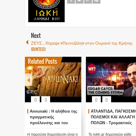
Next
ΖΕΥΣ… Χόρεψε «Πεντοζάλη» στον Ουρανό της Κρήτης
(BINTEO)
Related Posts
Annunaki : Η αλήθεια της
ΑΤΛΑΝΤΙΔΑ, ΠΑΓΚΟΣΜΙ
πραγματικής
ΠΟΛΕΜΟΙ ΚΑΙ ΑΛΛΑΓΗ
προέλευσης και του
ΠΟΛΩΝ - Τρομακτικές
σκοπού τους και
προβλέψεις του Edgar
αναστολή λειτουργίας
Cayce (Video)
Η παρούσα δημοσίευση είναι η
Το iokh.gr δημοσιεύει κάθε