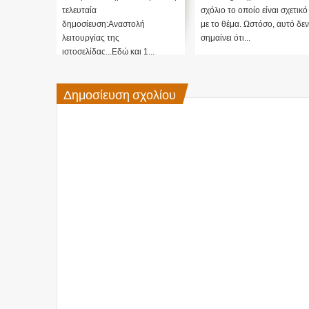
μας ....
τελευταία
σχόλιο το οποίο είναι σχετικό
δημοσίευση:Αναστολή
με το θέμα. Ωστόσο, αυτό δεν
λειτουργίας της
σημαίνει ότι...
ιστοσελίδας...Εδώ και 1...
Δημοσίευση σχολίου