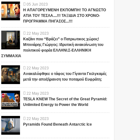
05
Jun
2023
Η ΑΠΑΓΟΡΕΥΜΕΝΗ ΕΚΠΟΜΠΗ! ΤΟ ΑΓΝΩΣΤΟ
ΑΤΙΑ ΤΟΥ ΤΕΣΛΑ....!!! ΤΑΞΙΔΙΑ ΣΤΟ ΧΡΟΝΟ-
ΠΡΟΓΡΑΜΜΑ ΠΗΓΑΣΟΣ...!!!
22
May
2023
Καζάνι που “Βράζει” ο Πατριωτικος χώρος!
Μπινιάρης Γιώργος: Ιδρυτική ανακοίνωση του
πολιτικού φορέα ΕΛΛΗΝΙ.Σ-ΕΛΛΗΝΙΚΗ
ΣΥΜΜΑΧΙΑ
22
May
2023
Ανακαλύφθηκε ο τάφος του Γίγαντα Γκιλγκαμές
μετά την αποξήρανση του ποταμού Ευφράτη;
22
May
2023
TESLA KNEW The Secret of the Great Pyramid:
Unlimited Energy to Power the World
22
May
2023
Pyramids Found Beneath Antarctic Ice