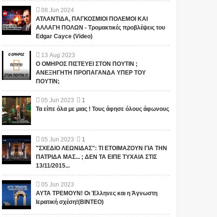
08
Jun
2024
ΑΤΛΑΝΤΙΔΑ, ΠΑΓΚΟΣΜΙΟΙ ΠΟΛΕΜΟΙ ΚΑΙ
ΑΛΛΑΓΗ ΠΟΛΩΝ - Τρομακτικές προβλέψεις του
Edgar Cayce (Video)
13
Aug
2023
Ο ΟΜΗΡΟΣ ΠΙΣΤΕΥΕΙ ΣΤΟΝ ΠΟΥΤΙΝ ;
ΑΝΕΞΗΓΗΤΗ ΠΡΟΠΑΓΑΝΔΑ ΥΠΕΡ ΤΟΥ
ΠΟΥΤΙΝ;
05
Jun
2023
1
Τα είπε όλα με μιας ! Τους άφησε όλους άφωνους
05
Jun
2023
1
"ΣΧΕΔΙΟ ΛΕΩΝΙΔΑΣ": ΤΙ ΕΤΟΙΜΑΖΟΥΝ ΓΙΑ ΤΗΝ
ΠΑΤΡΙΔΑ ΜΑΣ... ; ΔΕΝ ΤΑ ΕΙΠΕ ΤΥΧΑΙΑ ΣΤΙΣ
13/11/2015...
05
Jun
2023
ΑΥΤΑ ΤΡΕΜΟΥΝ! Οι Έλληνες και η Άγνωστη
Ιερατική σχέση!(ΒΙΝΤΕΟ)