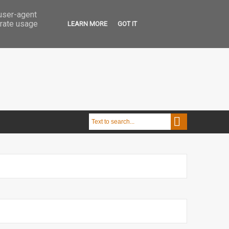
 user-agent
erate usage
LEARN MORE
GOT IT