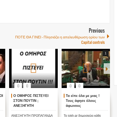
Previous
ΠΟΤΕ ΘΑ ΓΙΝΕΙ – Πλησιάζει η απελευθέρωση ορίου των
Capital controls
1
ΟΙ
Ο ΟΜΗΡΟΣ ΠΙΣΤΕΥΕΙ
Τα είπε όλα με μιας !
ΣΤΟΝ ΠΟΥΤΙΝ ;
Τους άφησε όλους
ΑΝΕΞΗΓΗΤΗ
άφωνους
ΠΡΟΠΑΓΑΝΔΑ ΥΠΕΡ ΤΟΥ
ΠΟΥΤΙΝ;
ΑΝΕΞΗΓΗΤΗ ΠΡΟΠΑΓΑΝΔΑ
Το iokh.gr δημοσιεύει κάθε