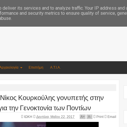
Συγγραφέας Νικόλαος Αργυρίου
deliver its services and to analyze traffic. Your IP address and
formance and security metrics to ensure quality of service, gen
 abuse.
Αρχαιολογία
Επιστήμη
Α.Τ.Ι.Α.
 Ο Νίκος Κουρκούλης γονυπετής στην
για την Γενοκτονία των Ποντίων
ΙΩΚΗ
Δευτέρα, Μαΐου 22, 2017
A
+
A
-
Print
Email