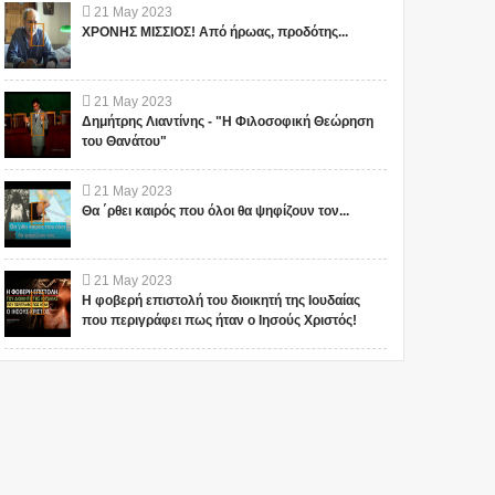
21
May
2023
ΧΡΟΝΗΣ ΜΙΣΣΙΟΣ! Από ήρωας, προδότης...
21
May
2023
Δημήτρης Λιαντίνης - "Η Φιλοσοφική Θεώρηση
του Θανάτου"
21
May
2023
Θα ΄ρθει καιρός που όλοι θα ψηφίζουν τον...
1
21
May
2023
Η φοβερή επιστολή του διοικητή της Ιουδαίας
που περιγράφει πως ήταν ο Ιησούς Χριστός!
"ΣΧΕΔΙΟ ΛΕΩΝΙΔΑΣ": ΤΙ
ΑΥΤΑ ΤΡΕΜΟΥΝ! Οι
ΕΤΟΙΜΑΖΟΥΝ ΓΙΑ ΤΗΝ
Έλληνες και η Άγνωστη
ΠΑΤΡΙΔΑ ΜΑΣ... ; ΔΕΝ ΤΑ
Ιερατική σχέση!(ΒΙΝΤΕΟ)
ΕΙΠΕ ΤΥΧΑΙΑ ΣΤΙΣ
13/11/2015...
Το iokh.gr δημοσιεύει κάθε
Το iokh.gr δημοσιεύει κάθε