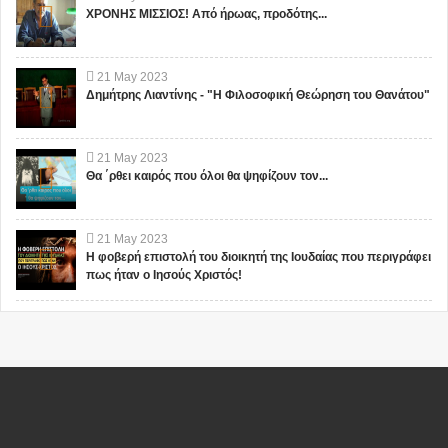
ΧΡΟΝΗΣ ΜΙΣΣΙΟΣ! Από ήρωας, προδότης...
21
May
2023
Δημήτρης Λιαντίνης - "Η Φιλοσοφική Θεώρηση του Θανάτου"
21
May
2023
Θα ΄ρθει καιρός που όλοι θα ψηφίζουν τον...
21
May
2023
Η φοβερή επιστολή του διοικητή της Ιουδαίας που περιγράφει
πως ήταν ο Ιησούς Χριστός!