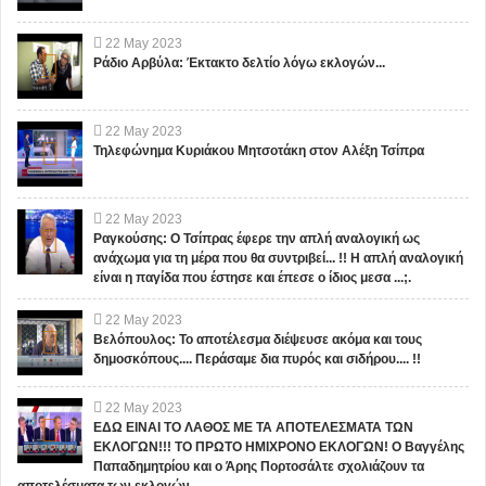
22
May
2023
Ράδιο Αρβύλα: Έκτακτο δελτίο λόγω εκλογών...
22
May
2023
Τηλεφώνημα Κυριάκου Μητσοτάκη στον Αλέξη Τσίπρα
22
May
2023
Ραγκούσης: Ο Τσίπρας έφερε την απλή αναλογική ως
ανάχωμα για τη μέρα που θα συντριβεί... !! Η απλή αναλογική
είναι η παγίδα που έστησε και έπεσε ο ίδιος μεσα ...;.
22
May
2023
Βελόπουλος: Το αποτέλεσμα διέψευσε ακόμα και τους
δημοσκόπους.... Περάσαμε δια πυρός και σιδήρου.... !!
22
May
2023
ΕΔΩ ΕΙΝΑΙ ΤΟ ΛΑΘΟΣ ΜΕ ΤΑ ΑΠΟΤΕΛΕΣΜΑΤΑ ΤΩΝ
ΕΚΛΟΓΩΝ!!! ΤΟ ΠΡΩΤΟ ΗΜΙΧΡΟΝΟ ΕΚΛΟΓΩΝ! Ο Βαγγέλης
Παπαδημητρίου και ο Άρης Πορτοσάλτε σχολιάζουν τα
αποτελέσματα των εκλογών