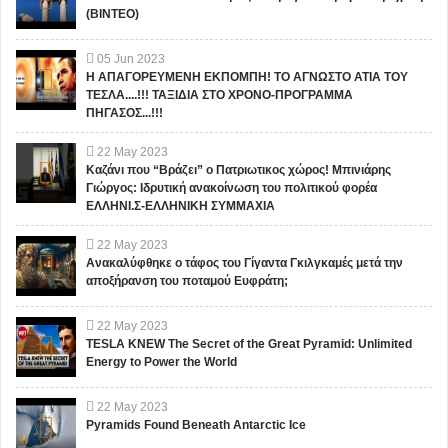
(ΒΙΝΤΕΟ)
05
Jun
2023
Η ΑΠΑΓΟΡΕΥΜΕΝΗ ΕΚΠΟΜΠΗ! ΤΟ ΑΓΝΩΣΤΟ ΑΤΙΑ ΤΟΥ
ΤΕΣΛΑ....!!! ΤΑΞΙΔΙΑ ΣΤΟ ΧΡΟΝΟ-ΠΡΟΓΡΑΜΜΑ
ΠΗΓΑΣΟΣ...!!!
22
May
2023
Καζάνι που “Βράζει” ο Πατριωτικος χώρος! Μπινιάρης
Γιώργος: Ιδρυτική ανακοίνωση του πολιτικού φορέα
ΕΛΛΗΝΙ.Σ-ΕΛΛΗΝΙΚΗ ΣΥΜΜΑΧΙΑ
22
May
2023
Ανακαλύφθηκε ο τάφος του Γίγαντα Γκιλγκαμές μετά την
αποξήρανση του ποταμού Ευφράτη;
22
May
2023
TESLA KNEW The Secret of the Great Pyramid: Unlimited
Energy to Power the World
22
May
2023
Pyramids Found Beneath Antarctic Ice