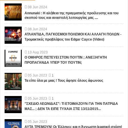
08
Jun
2024
Annunaki : Η αλήθεια της πραγματικής προέλευσης και του
σκοπού τους και αναστολή λειτουργίας μας ....
08
Jun
2024
ΑΤΛΑΝΤΙΔΑ, ΠΑΓΚΟΣΜΙΟΙ ΠΟΛΕΜΟΙ ΚΑΙ ΑΛΛΑΓΗ ΠΟΛΩΝ -
Τρομακτικές προβλέψεις του Edgar Cayce (Video)
13
Aug
2023
Ο ΟΜΗΡΟΣ ΠΙΣΤΕΥΕΙ ΣΤΟΝ ΠΟΥΤΙΝ ; ΑΝΕΞΗΓΗΤΗ
ΠΡΟΠΑΓΑΝΔΑ ΥΠΕΡ ΤΟΥ ΠΟΥΤΙΝ;
05
Jun
2023
1
Τα είπε όλα με μιας ! Τους άφησε όλους άφωνους
05
Jun
2023
1
"ΣΧΕΔΙΟ ΛΕΩΝΙΔΑΣ": ΤΙ ΕΤΟΙΜΑΖΟΥΝ ΓΙΑ ΤΗΝ ΠΑΤΡΙΔΑ
ΜΑΣ... ; ΔΕΝ ΤΑ ΕΙΠΕ ΤΥΧΑΙΑ ΣΤΙΣ 13/11/2015...
05
Jun
2023
ΑΥΤΑ ΤΡΕΜΟΥΝ! Οι Έλληνες και η Άγνωστη Ιερατική σχέση!