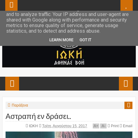
This site uses cookies from Google to deliver its services
and to analyze traffic. Your IP address and user-agent are
shared with Google along with performance and security
metrics to ensure quality of service, generate usage
statistics, and to detect and address abuse.
LEARN MORE
GOT IT
Παράξενα
Αστραπή εν δράσει..
ΙΩΚΗ
Τρίτη, Αυγούστου 15, 2017
A
+
A
-
Print
Email