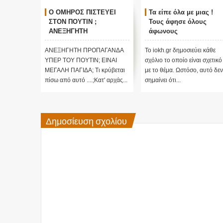
ΓΚΟΣΜΙΟΙ
Ο ΟΜΗΡΟΣ ΠΙΣΤΕΥΕΙ
Τα είπε όλα με μιας !
ΑΛΛΑΓΗ
ΣΤΟΝ ΠΟΥΤΙΝ ;
Τους άφησε όλους
τικές
ΑΝΕΞΗΓΗΤΗ
άφωνους
 Edgar
ΠΡΟΠΑΓΑΝΔΑ ΥΠΕΡ ΤΟΥ
ΠΟΥΤΙΝ;
ι κάθε
ΑΝΕΞΗΓΗΤΗ ΠΡΟΠΑΓΑΝΔΑ
Το iokh.gr δημοσιεύει κάθε
ι σχετικό
ΥΠΕΡ ΤΟΥ ΠΟΥΤΙΝ; ΕΙΝΑΙ
σχόλιο το οποίο είναι σχετικό
 αυτό δεν
ΜΕΓΑΛΗ ΠΑΓΙΔΑ; Τι κρύβεται
με το θέμα. Ωστόσο, αυτό δεν
πίσω από αυτό ....;Κατ' αρχάς...
σημαίνει ότι...
Δημοσίευση σχολίου