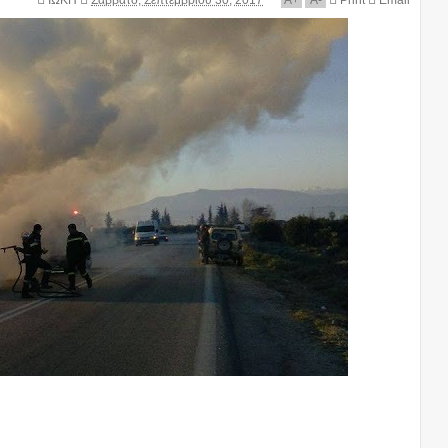
ΙΩΚΗ
Σάββατο, Σεπτεμβρίου 30, 2017
A
+
A
-
Print
Email