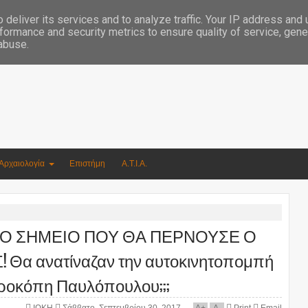
Συγγραφέας Νικόλαος Αργυρίου
deliver its services and to analyze traffic. Your IP address and
formance and security metrics to ensure quality of service, gen
 abuse.
Αρχαιολογία
Επιστήμη
Α.Τ.Ι.Α.
Ο ΣΗΜΕΙΟ ΠΟΥ ΘΑ ΠΕΡΝΟΥΣΕ Ο
α ανατίναζαν την αυτοκινητοπομπή
ροκόπη Παυλόπουλου;;;