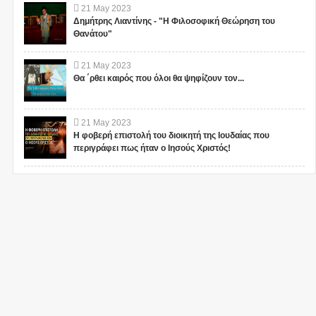
21
May
2023
Δημήτρης Λιαντίνης - "Η Φιλοσοφική Θεώρηση του
Θανάτου"
21
May
2023
Θα ΄ρθει καιρός που όλοι θα ψηφίζουν τον...
21
May
2023
Η φοβερή επιστολή του διοικητή της Ιουδαίας που
περιγράφει πως ήταν ο Ιησούς Χριστός!