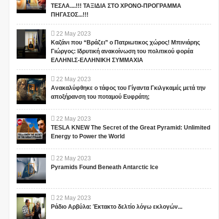
ΤΕΣΛΑ....!!! ΤΑΞΙΔΙΑ ΣΤΟ ΧΡΟΝΟ-ΠΡΟΓΡΑΜΜΑ
ΠΗΓΑΣΟΣ...!!!
22
May
2023
Καζάνι που “Βράζει” ο Πατριωτικος χώρος! Μπινιάρης
Γιώργος: Ιδρυτική ανακοίνωση του πολιτικού φορέα
ΕΛΛΗΝΙ.Σ-ΕΛΛΗΝΙΚΗ ΣΥΜΜΑΧΙΑ
22
May
2023
Ανακαλύφθηκε ο τάφος του Γίγαντα Γκιλγκαμές μετά την
αποξήρανση του ποταμού Ευφράτη;
22
May
2023
TESLA KNEW The Secret of the Great Pyramid: Unlimited
Energy to Power the World
22
May
2023
Pyramids Found Beneath Antarctic Ice
22
May
2023
Ράδιο Αρβύλα: Έκτακτο δελτίο λόγω εκλογών...