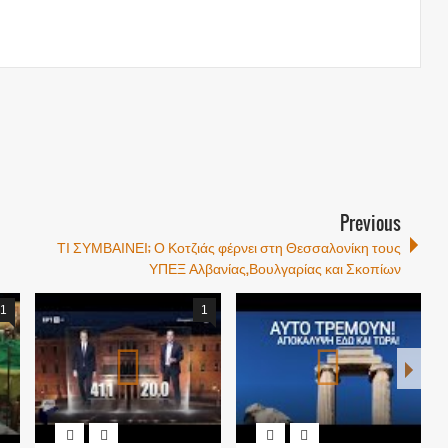
Previous
ΤΙ ΣΥΜΒΑΙΝΕΙ; Ο Κοτζιάς φέρνει στη Θεσσαλονίκη τους
ΥΠΕΞ Αλβανίας,Βουλγαρίας και Σκοπίων
1
1