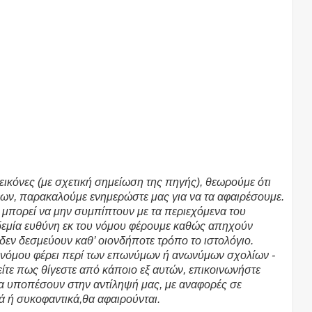
εικόνες (με σχετική σημείωση της πηγής), θεωρούμε ότι
ων, παρακαλούμε ενημερώστε μας για να τα αφαιρέσουμε.
υ μπορεί να μην συμπίπτουν με τα περιεχόμενα του
υδεμία ευθύνη εκ του νόμου φέρουμε καθώς απηχούν
 δεν δεσμεύουν καθ’ οιονδήποτε τρόπο το ιστολόγιο.
υ νόμου φέρει περί των επωνύμων ή ανωνύμων σχολίων -
τε πως θίγεστε από κάποιο εξ αυτών, επικοινωνήστε
θα υποπέσουν στην αντίληψή μας, με αναφορές σε
ά ή συκοφαντικά,θα αφαιρούνται.