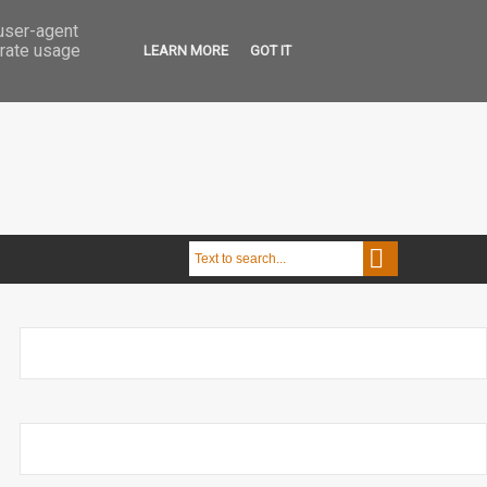
 user-agent
erate usage
LEARN MORE
GOT IT