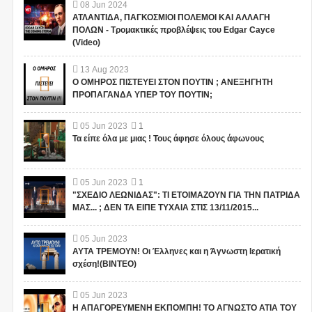
08
Jun
2024
ΑΤΛΑΝΤΙΔΑ, ΠΑΓΚΟΣΜΙΟΙ ΠΟΛΕΜΟΙ ΚΑΙ ΑΛΛΑΓΗ
ΠΟΛΩΝ - Τρομακτικές προβλέψεις του Edgar Cayce
(Video)
13
Aug
2023
Ο ΟΜΗΡΟΣ ΠΙΣΤΕΥΕΙ ΣΤΟΝ ΠΟΥΤΙΝ ; ΑΝΕΞΗΓΗΤΗ
ΠΡΟΠΑΓΑΝΔΑ ΥΠΕΡ ΤΟΥ ΠΟΥΤΙΝ;
05
Jun
2023
1
Τα είπε όλα με μιας ! Τους άφησε όλους άφωνους
05
Jun
2023
1
"ΣΧΕΔΙΟ ΛΕΩΝΙΔΑΣ": ΤΙ ΕΤΟΙΜΑΖΟΥΝ ΓΙΑ ΤΗΝ ΠΑΤΡΙΔΑ
ΜΑΣ... ; ΔΕΝ ΤΑ ΕΙΠΕ ΤΥΧΑΙΑ ΣΤΙΣ 13/11/2015...
05
Jun
2023
ΑΥΤΑ ΤΡΕΜΟΥΝ! Οι Έλληνες και η Άγνωστη Ιερατική
σχέση!(ΒΙΝΤΕΟ)
05
Jun
2023
Η ΑΠΑΓΟΡΕΥΜΕΝΗ ΕΚΠΟΜΠΗ! ΤΟ ΑΓΝΩΣΤΟ ΑΤΙΑ ΤΟΥ