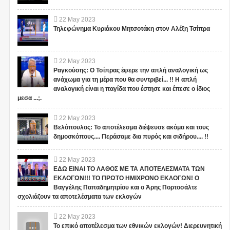
22
May
2023
Τηλεφώνημα Κυριάκου Μητσοτάκη στον Αλέξη Τσίπρα
22
May
2023
Ραγκούσης: Ο Τσίπρας έφερε την απλή αναλογική ως
ανάχωμα για τη μέρα που θα συντριβεί... !! Η απλή
αναλογική είναι η παγίδα που έστησε και έπεσε ο ίδιος
μεσα ...;.
22
May
2023
Βελόπουλος: Το αποτέλεσμα διέψευσε ακόμα και τους
δημοσκόπους.... Περάσαμε δια πυρός και σιδήρου.... !!
22
May
2023
ΕΔΩ ΕΙΝΑΙ ΤΟ ΛΑΘΟΣ ΜΕ ΤΑ ΑΠΟΤΕΛΕΣΜΑΤΑ ΤΩΝ
ΕΚΛΟΓΩΝ!!! ΤΟ ΠΡΩΤΟ ΗΜΙΧΡΟΝΟ ΕΚΛΟΓΩΝ! Ο
Βαγγέλης Παπαδημητρίου και ο Άρης Πορτοσάλτε
σχολιάζουν τα αποτελέσματα των εκλογών
22
May
2023
Το επικό αποτέλεσμα των εθνικών εκλογών! Διερευνητική