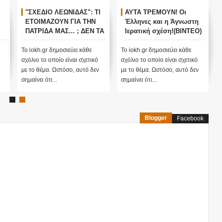
"ΣΧΕΔΙΟ ΛΕΩΝΙΔΑΣ": ΤΙ
ΑΥΤΑ ΤΡΕΜΟΥΝ! Οι
ΕΤΟΙΜΑΖΟΥΝ ΓΙΑ ΤΗΝ
Έλληνες και η Άγνωστη
ΠΑΤΡΙΔΑ ΜΑΣ... ; ΔΕΝ ΤΑ
Ιερατική σχέση!(ΒΙΝΤΕΟ)
ΕΙΠΕ ΤΥΧΑΙΑ ΣΤΙΣ
13/11/2015...
Το iokh.gr δημοσιεύει κάθε
Το iokh.gr δημοσιεύει κάθε
σχόλιο το οποίο είναι σχετικό
σχόλιο το οποίο είναι σχετικό
με το θέμα. Ωστόσο, αυτό δεν
με το θέμα. Ωστόσο, αυτό δεν
σημαίνει ότι...
σημαίνει ότι...
Blogger
Facebook