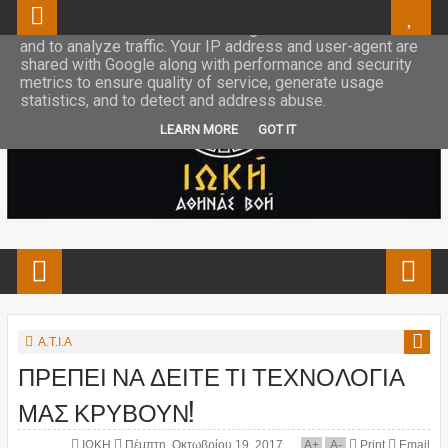
This site uses cookies from Google to deliver its services
and to analyze traffic. Your IP address and user-agent are
shared with Google along with performance and security
metrics to ensure quality of service, generate usage
statistics, and to detect and address abuse.
LEARN MORE
GOT IT
Α.Τ.Ι.Α
ΠΡΕΠΕΙ ΝΑ ΔΕΙΤΕ ΤΙ ΤΕΧΝΟΛΟΓΙΑ
ΜΑΣ ΚΡΥΒΟΥΝ!
ΙΩΚΗ
Πέμπτη, Οκτωβρίου 19, 2017
A
+
A
-
Print
Email