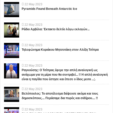
22
May
2023
Pyramids Found Beneath Antarctic Ice
22
May
2023
Ράδιο Αρβύλα: Έκτακτο δελτίο λόγω εκλογών...
22
May
2023
Τηλεφώνημα Κυριάκου Μητσοτάκη στον Αλέξη Τσίπρα
22
May
2023
Ραγκούσης: Ο Τσίπρας έφερε την απλή αναλογική ως
ανάχωμα για τη μέρα που θα συντριβεί... !! Η απλή αναλογική
είναι η παγίδα που έστησε και έπεσε ο ίδιος μεσα ...;.
22
May
2023
Βελόπουλος: Το αποτέλεσμα διέψευσε ακόμα και τους
δημοσκόπους.... Περάσαμε δια πυρός και σιδήρου.... !!
22
May
2023