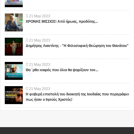
21
May
2023
ΧΡΟΝΗΣ ΜΙΣΣΙΟΣ! Από ήρωας, προδότης...
21
May
2023
Δημήτρης Λιαντίνης - "Η Φιλοσοφική Θεώρηση του Θανάτου"
21
May
2023
Θα ΄ρθει καιρός που όλοι θα ψηφίζουν τον...
21
May
2023
Η φοβερή επιστολή του διοικητή της Ιουδαίας που περιγράφει
πως ήταν ο Ιησούς Χριστός!