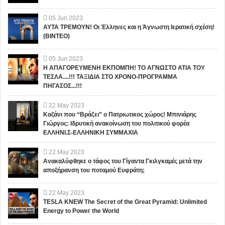
05
Jun
2023
ΑΥΤΑ ΤΡΕΜΟΥΝ! Οι Έλληνες και η Άγνωστη Ιερατική σχέση!
(ΒΙΝΤΕΟ)
05
Jun
2023
Η ΑΠΑΓΟΡΕΥΜΕΝΗ ΕΚΠΟΜΠΗ! ΤΟ ΑΓΝΩΣΤΟ ΑΤΙΑ ΤΟΥ
ΤΕΣΛΑ....!!! ΤΑΞΙΔΙΑ ΣΤΟ ΧΡΟΝΟ-ΠΡΟΓΡΑΜΜΑ
ΠΗΓΑΣΟΣ...!!!
22
May
2023
Καζάνι που “Βράζει” ο Πατριωτικος χώρος! Μπινιάρης
Γιώργος: Ιδρυτική ανακοίνωση του πολιτικού φορέα
ΕΛΛΗΝΙ.Σ-ΕΛΛΗΝΙΚΗ ΣΥΜΜΑΧΙΑ
22
May
2023
Ανακαλύφθηκε ο τάφος του Γίγαντα Γκιλγκαμές μετά την
αποξήρανση του ποταμού Ευφράτη;
22
May
2023
TESLA KNEW The Secret of the Great Pyramid: Unlimited
Energy to Power the World