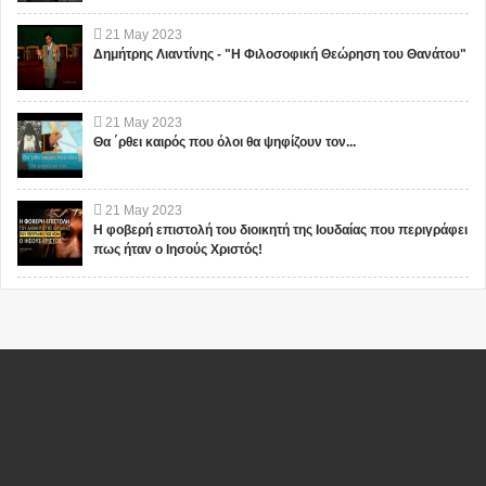
21
May
2023
Δημήτρης Λιαντίνης - "Η Φιλοσοφική Θεώρηση του Θανάτου"
21
May
2023
Θα ΄ρθει καιρός που όλοι θα ψηφίζουν τον...
21
May
2023
Η φοβερή επιστολή του διοικητή της Ιουδαίας που περιγράφει
πως ήταν ο Ιησούς Χριστός!