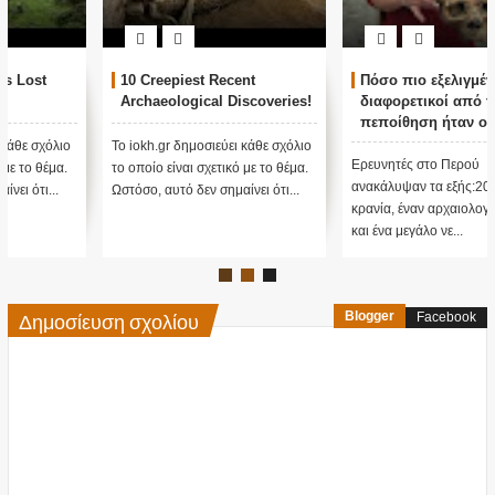
10 Creepiest Recent
Πόσο πιο εξελιγμένοι και
Archaeological Discoveries!
διαφορετικοί από την κοινή
πεποίθηση ήταν οι
προγονοί μας;
Το iokh.gr δημοσιεύει κάθε σχόλιο
Ερευνητές στο Περού
το οποίο είναι σχετικό με το θέμα.
ανακάλυψαν τα εξής:200 περίεργα
Ωστόσο, αυτό δεν σημαίνει ότι...
κρανία, έναν αρχαιολογικό χώρο
και ένα μεγάλο νε...
Δημοσίευση σχολίου
Blogger
Facebook