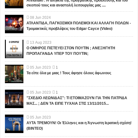
Annunaki : Η αλήθεια της πραγματικής προέλευσης και του
σκοπού τους και αναστολή λειτουργίας μας ....
08
Jun
2024
ΑΤΛΑΝΤΙΔΑ, ΠΑΓΚΟΣΜΙΟΙ ΠΟΛΕΜΟΙ ΚΑΙ ΑΛΛΑΓΗ ΠΟΛΩΝ -
Τρομακτικές προβλέψεις του Edgar Cayce (Video)
13
Aug
2023
Ο ΟΜΗΡΟΣ ΠΙΣΤΕΥΕΙ ΣΤΟΝ ΠΟΥΤΙΝ ; ΑΝΕΞΗΓΗΤΗ
ΠΡΟΠΑΓΑΝΔΑ ΥΠΕΡ ΤΟΥ ΠΟΥΤΙΝ;
05
Jun
2023
1
Τα είπε όλα με μιας ! Τους άφησε όλους άφωνους
05
Jun
2023
1
"ΣΧΕΔΙΟ ΛΕΩΝΙΔΑΣ": ΤΙ ΕΤΟΙΜΑΖΟΥΝ ΓΙΑ ΤΗΝ ΠΑΤΡΙΔΑ
ΜΑΣ... ; ΔΕΝ ΤΑ ΕΙΠΕ ΤΥΧΑΙΑ ΣΤΙΣ 13/11/2015...
05
Jun
2023
ΑΥΤΑ ΤΡΕΜΟΥΝ! Οι Έλληνες και η Άγνωστη Ιερατική σχέση!
(ΒΙΝΤΕΟ)