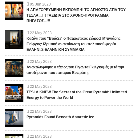
05
Jun
2023
Η ΑΠΑΓΟΡΕΥΜΕΝΗ ΕΚΠΟΜΠΗ! ΤΟ ΑΓΝΩΣΤΟ ΑΤΙΑ ΤΟΥ
ΤΕΣΛΑ....!!! ΤΑΞΙΔΙΑ ΣΤΟ ΧΡΟΝΟ-ΠΡΟΓΡΑΜΜΑ
ΠΗΓΑΣΟΣ...!!!
22
May
2023
Καζάνι που “Βράζει” ο Πατριωτικος χώρος! Μπινιάρης
Γιώργος: Ιδρυτική ανακοίνωση του πολιτικού φορέα
ΕΛΛΗΝΙ.Σ-ΕΛΛΗΝΙΚΗ ΣΥΜΜΑΧΙΑ
22
May
2023
Ανακαλύφθηκε ο τάφος του Γίγαντα Γκιλγκαμές μετά την
αποξήρανση του ποταμού Ευφράτη;
22
May
2023
TESLA KNEW The Secret of the Great Pyramid: Unlimited
Energy to Power the World
22
May
2023
Pyramids Found Beneath Antarctic Ice
22
May
2023