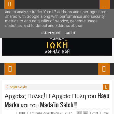
This site uses cookies from Google to deliver its services
and to analyze traffic. Your IP address and user-agent are
shared with Google along with performance and security
metrics to ensure quality of service, generate usage
statistics, and to detect and address abuse.
LEARN MORE
GOT IT
Αρχαιολογία
Αρχαίες Πύλες! Η Αρχαία Πύλη του Hayu
Marka και του Mada'in Saleh!!!
ΙΩΚΗ
Σάββατο, Δεκεμβρίου 23, 2017
A
+
A
-
Print
Email