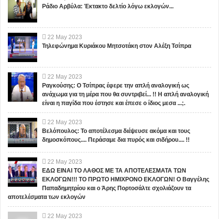
Ράδιο Αρβύλα: Έκτακτο δελτίο λόγω εκλογών...
22
May
2023
Τηλεφώνημα Κυριάκου Μητσοτάκη στον Αλέξη Τσίπρα
22
May
2023
Ραγκούσης: Ο Τσίπρας έφερε την απλή αναλογική ως
ανάχωμα για τη μέρα που θα συντριβεί... !! Η απλή αναλογική
είναι η παγίδα που έστησε και έπεσε ο ίδιος μεσα ...;.
22
May
2023
Βελόπουλος: Το αποτέλεσμα διέψευσε ακόμα και τους
δημοσκόπους.... Περάσαμε δια πυρός και σιδήρου.... !!
22
May
2023
ΕΔΩ ΕΙΝΑΙ ΤΟ ΛΑΘΟΣ ΜΕ ΤΑ ΑΠΟΤΕΛΕΣΜΑΤΑ ΤΩΝ
ΕΚΛΟΓΩΝ!!! ΤΟ ΠΡΩΤΟ ΗΜΙΧΡΟΝΟ ΕΚΛΟΓΩΝ! Ο Βαγγέλης
Παπαδημητρίου και ο Άρης Πορτοσάλτε σχολιάζουν τα
αποτελέσματα των εκλογών
22
May
2023