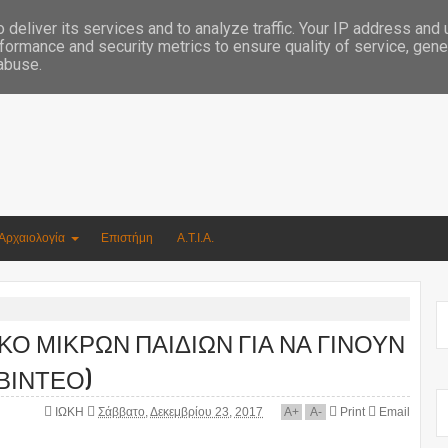
Συγγραφέας Νικόλαος Αργυρίου
deliver its services and to analyze traffic. Your IP address and
formance and security metrics to ensure quality of service, gen
 abuse.
Αρχαιολογία
Επιστήμη
Α.Τ.Ι.Α.
ΚΟ ΜΙΚΡΩΝ ΠΑΙΔΙΩΝ ΓΙΑ ΝΑ ΓΙΝΟΥΝ
ΒΙΝΤΕΟ)
ΙΩΚΗ
Σάββατο, Δεκεμβρίου 23, 2017
A
+
A
-
Print
Email