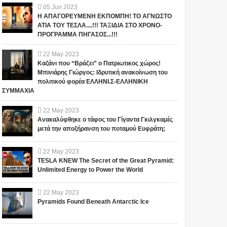
05
Jun
2023
Η ΑΠΑΓΟΡΕΥΜΕΝΗ ΕΚΠΟΜΠΗ! ΤΟ ΑΓΝΩΣΤΟ
ΑΤΙΑ ΤΟΥ ΤΕΣΛΑ....!!! ΤΑΞΙΔΙΑ ΣΤΟ ΧΡΟΝΟ-
ΠΡΟΓΡΑΜΜΑ ΠΗΓΑΣΟΣ...!!!
22
May
2023
Καζάνι που “Βράζει” ο Πατριωτικος χώρος!
Μπινιάρης Γιώργος: Ιδρυτική ανακοίνωση του
πολιτικού φορέα ΕΛΛΗΝΙ.Σ-ΕΛΛΗΝΙΚΗ
ΣΥΜΜΑΧΙΑ
22
May
2023
Ανακαλύφθηκε ο τάφος του Γίγαντα Γκιλγκαμές
μετά την αποξήρανση του ποταμού Ευφράτη;
22
May
2023
TESLA KNEW The Secret of the Great Pyramid:
Unlimited Energy to Power the World
22
May
2023
Pyramids Found Beneath Antarctic Ice