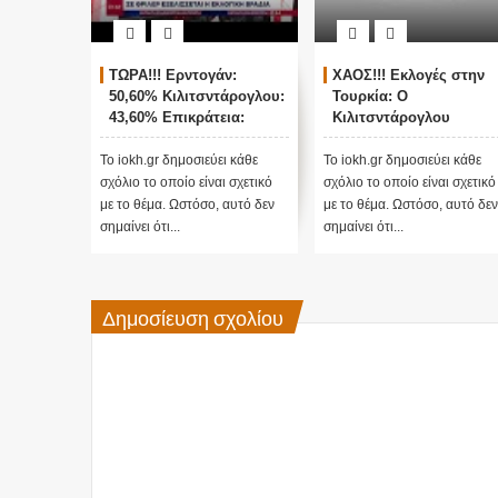
ΤΩΡΑ!!! Ερντογάν:
ΧΑΟΣ!!! Εκλογές στην
50,60% Κιλιτσντάρογλου:
Τουρκία: Ο
43,60% Επικράτεια:
Κιλιτσντάρογλου
78,2%
αμφισβητεί τα
αποτελέσματα θα γίνου
Το iokh.gr δημοσιεύει κάθε
Το iokh.gr δημοσιεύει κάθε
ενστάσεις...
σχόλιο το οποίο είναι σχετικό
σχόλιο το οποίο είναι σχετικό
με το θέμα. Ωστόσο, αυτό δεν
με το θέμα. Ωστόσο, αυτό δεν
σημαίνει ότι...
σημαίνει ότι...
Δημοσίευση σχολίου