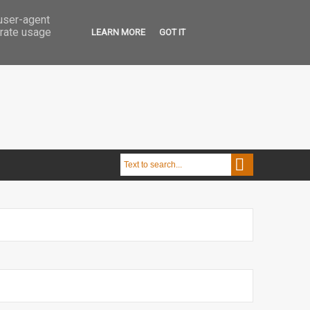
 user-agent
erate usage
LEARN MORE
GOT IT