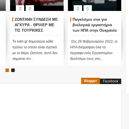
ΖΩΝΤΑΝΗ ΣΥΝΔΕΣΗ ΜΕ
Παγκόσμιο σοκ για
ΑΓΚΥΡΑ - ΘΡΙΛΕΡ ΜΕ
βιολογικά εργαστήρια
ΤΙΣ ΤΟΥΡΚΙΚΕΣ
των ΗΠΑ στην Ουκρανία
ΕΚΛΟΓΕΣ !
ν
Το iokh.gr δημοσιεύει κάθε
Στις 26 Φεβρουαρίου 2022, οι
σχόλιο το οποίο είναι σχετικό
ΗΠΑ διέγραψαν όλα τα
με το θέμα. Ωστόσο, αυτό δεν
έγγραφα ενός Εργαστηρίου
σημαίνει ότι...
Βιοόπλων τους στη...
Blogger
Facebook