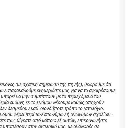
εικόνες (με σχετική σημείωση της πηγής), θεωρούμε ότι
ων, παρακαλούμε ενημερώστε μας για να τα αφαιρέσουμε.
υ μπορεί να μην συμπίπτουν με τα περιεχόμενα του
υδεμία ευθύνη εκ του νόμου φέρουμε καθώς απηχούν
 δεν δεσμεύουν καθ’ οιονδήποτε τρόπο το ιστολόγιο.
υ νόμου φέρει περί των επωνύμων ή ανωνύμων σχολίων -
τε πως θίγεστε από κάποιο εξ αυτών, επικοινωνήστε
θα υποπέσουν στην αντίληψή μας, με αναφορές σε