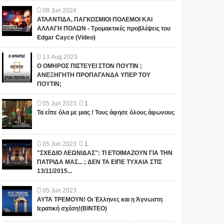
08
Jun
2024
ΑΤΛΑΝΤΙΔΑ, ΠΑΓΚΟΣΜΙΟΙ ΠΟΛΕΜΟΙ ΚΑΙ
ΑΛΛΑΓΗ ΠΟΛΩΝ - Τρομακτικές προβλέψεις του
Edgar Cayce (Video)
13
Aug
2023
Ο ΟΜΗΡΟΣ ΠΙΣΤΕΥΕΙ ΣΤΟΝ ΠΟΥΤΙΝ ;
ΑΝΕΞΗΓΗΤΗ ΠΡΟΠΑΓΑΝΔΑ ΥΠΕΡ ΤΟΥ
ΠΟΥΤΙΝ;
05
Jun
2023
1
Τα είπε όλα με μιας ! Τους άφησε όλους άφωνους
05
Jun
2023
1
"ΣΧΕΔΙΟ ΛΕΩΝΙΔΑΣ": ΤΙ ΕΤΟΙΜΑΖΟΥΝ ΓΙΑ ΤΗΝ
ΠΑΤΡΙΔΑ ΜΑΣ... ; ΔΕΝ ΤΑ ΕΙΠΕ ΤΥΧΑΙΑ ΣΤΙΣ
13/11/2015...
05
Jun
2023
ΑΥΤΑ ΤΡΕΜΟΥΝ! Οι Έλληνες και η Άγνωστη
Ιερατική σχέση!(ΒΙΝΤΕΟ)