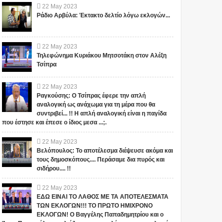
22
May
2023
Ράδιο Αρβύλα: Έκτακτο δελτίο λόγω εκλογών...
22
May
2023
Τηλεφώνημα Κυριάκου Μητσοτάκη στον Αλέξη
Τσίπρα
22
May
2023
Ραγκούσης: Ο Τσίπρας έφερε την απλή
αναλογική ως ανάχωμα για τη μέρα που θα
συντριβεί... !! Η απλή αναλογική είναι η παγίδα
που έστησε και έπεσε ο ίδιος μεσα ...;.
22
May
2023
Βελόπουλος: Το αποτέλεσμα διέψευσε ακόμα και
τους δημοσκόπους.... Περάσαμε δια πυρός και
σιδήρου.... !!
22
May
2023
ΕΔΩ ΕΙΝΑΙ ΤΟ ΛΑΘΟΣ ΜΕ ΤΑ ΑΠΟΤΕΛΕΣΜΑΤΑ
ΤΩΝ ΕΚΛΟΓΩΝ!!! ΤΟ ΠΡΩΤΟ ΗΜΙΧΡΟΝΟ
ΕΚΛΟΓΩΝ! Ο Βαγγέλης Παπαδημητρίου και ο