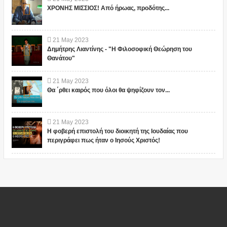
ΧΡΟΝΗΣ ΜΙΣΣΙΟΣ! Από ήρωας, προδότης...
21
May
2023
Δημήτρης Λιαντίνης - "Η Φιλοσοφική Θεώρηση του
Θανάτου"
21
May
2023
Θα ΄ρθει καιρός που όλοι θα ψηφίζουν τον...
21
May
2023
Η φοβερή επιστολή του διοικητή της Ιουδαίας που
περιγράφει πως ήταν ο Ιησούς Χριστός!