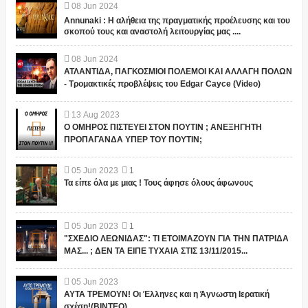
08
Jun
2024
Annunaki : Η αλήθεια της πραγματικής προέλευσης και του
σκοπού τους και αναστολή λειτουργίας μας ....
08
Jun
2024
ΑΤΛΑΝΤΙΔΑ, ΠΑΓΚΟΣΜΙΟΙ ΠΟΛΕΜΟΙ ΚΑΙ ΑΛΛΑΓΗ ΠΟΛΩΝ
- Τρομακτικές προβλέψεις του Edgar Cayce (Video)
13
Aug
2023
Ο ΟΜΗΡΟΣ ΠΙΣΤΕΥΕΙ ΣΤΟΝ ΠΟΥΤΙΝ ; ΑΝΕΞΗΓΗΤΗ
ΠΡΟΠΑΓΑΝΔΑ ΥΠΕΡ ΤΟΥ ΠΟΥΤΙΝ;
05
Jun
2023
1
Τα είπε όλα με μιας ! Τους άφησε όλους άφωνους
05
Jun
2023
1
"ΣΧΕΔΙΟ ΛΕΩΝΙΔΑΣ": ΤΙ ΕΤΟΙΜΑΖΟΥΝ ΓΙΑ ΤΗΝ ΠΑΤΡΙΔΑ
ΜΑΣ... ; ΔΕΝ ΤΑ ΕΙΠΕ ΤΥΧΑΙΑ ΣΤΙΣ 13/11/2015...
05
Jun
2023
ΑΥΤΑ ΤΡΕΜΟΥΝ! Οι Έλληνες και η Άγνωστη Ιερατική
σχέση!(ΒΙΝΤΕΟ)