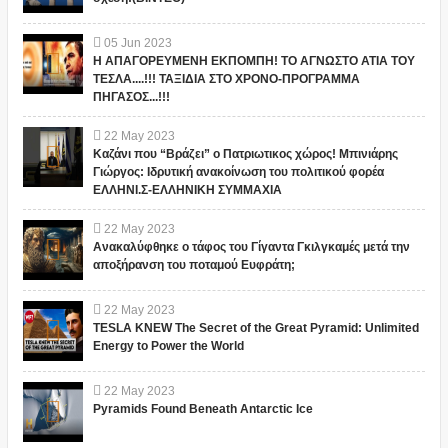
05
Jun
2023
Η ΑΠΑΓΟΡΕΥΜΕΝΗ ΕΚΠΟΜΠΗ! ΤΟ ΑΓΝΩΣΤΟ ΑΤΙΑ ΤΟΥ
ΤΕΣΛΑ....!!! ΤΑΞΙΔΙΑ ΣΤΟ ΧΡΟΝΟ-ΠΡΟΓΡΑΜΜΑ
ΠΗΓΑΣΟΣ...!!!
22
May
2023
Καζάνι που “Βράζει” ο Πατριωτικος χώρος! Μπινιάρης
Γιώργος: Ιδρυτική ανακοίνωση του πολιτικού φορέα
ΕΛΛΗΝΙ.Σ-ΕΛΛΗΝΙΚΗ ΣΥΜΜΑΧΙΑ
22
May
2023
Ανακαλύφθηκε ο τάφος του Γίγαντα Γκιλγκαμές μετά την
αποξήρανση του ποταμού Ευφράτη;
22
May
2023
TESLA KNEW The Secret of the Great Pyramid: Unlimited
Energy to Power the World
22
May
2023
Pyramids Found Beneath Antarctic Ice