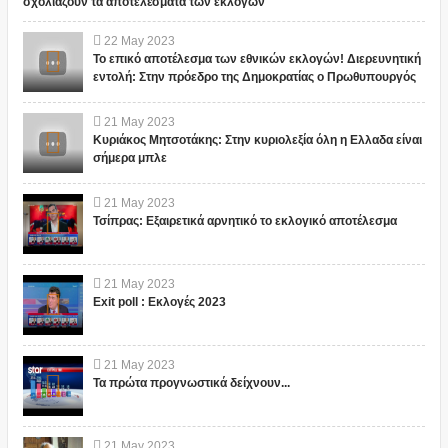
σχολιάζουν τα αποτελέσματα των εκλογών
22
May
2023
Το επικό αποτέλεσμα των εθνικών εκλογών! Διερευνητική
εντολή: Στην πρόεδρο της Δημοκρατίας ο Πρωθυπουργός
21
May
2023
Κυριάκος Μητσοτάκης: Στην κυριολεξία όλη η Ελλαδα είναι
σήμερα μπλε
21
May
2023
Τσίπρας: Εξαιρετικά αρνητικό το εκλογικό αποτέλεσμα
21
May
2023
Exit poll : Εκλογές 2023
21
May
2023
Τα πρώτα προγνωστικά δείχνουν...
21
May
2023