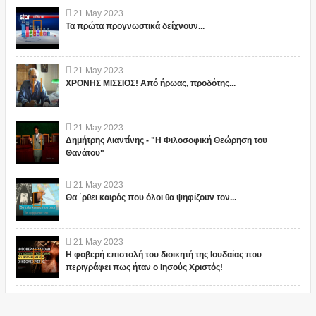
21
May
2023
Τα πρώτα προγνωστικά δείχνουν...
21
May
2023
ΧΡΟΝΗΣ ΜΙΣΣΙΟΣ! Από ήρωας, προδότης...
21
May
2023
Δημήτρης Λιαντίνης - "Η Φιλοσοφική Θεώρηση του
Θανάτου"
21
May
2023
Θα ΄ρθει καιρός που όλοι θα ψηφίζουν τον...
21
May
2023
Η φοβερή επιστολή του διοικητή της Ιουδαίας που
περιγράφει πως ήταν ο Ιησούς Χριστός!