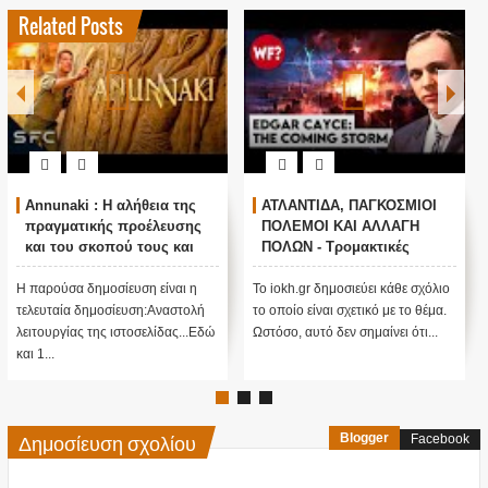
Related Posts
Annunaki : Η αλήθεια της
ΑΤΛΑΝΤΙΔΑ, ΠΑΓΚΟΣΜΙΟΙ
πραγματικής προέλευσης
ΠΟΛΕΜΟΙ ΚΑΙ ΑΛΛΑΓΗ
και του σκοπού τους και
ΠΟΛΩΝ - Τρομακτικές
αναστολή λειτουργίας μας
προβλέψεις του Edgar
....
Cayce (Video)
Η παρούσα δημοσίευση είναι η
Το iokh.gr δημοσιεύει κάθε σχόλιο
τελευταία δημοσίευση:Αναστολή
το οποίο είναι σχετικό με το θέμα.
λειτουργίας της ιστοσελίδας...Εδώ
Ωστόσο, αυτό δεν σημαίνει ότι...
και 1...
Δημοσίευση σχολίου
Blogger
Facebook