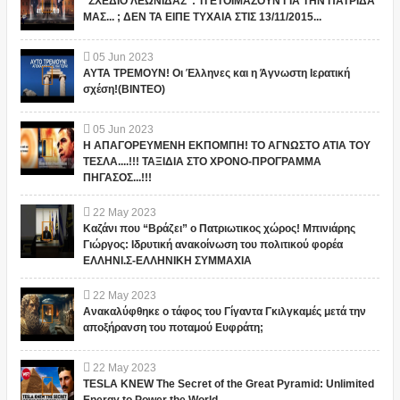
"ΣΧΕΔΙΟ ΛΕΩΝΙΔΑΣ": ΤΙ ΕΤΟΙΜΑΖΟΥΝ ΓΙΑ ΤΗΝ ΠΑΤΡΙΔΑ
ΜΑΣ... ; ΔΕΝ ΤΑ ΕΙΠΕ ΤΥΧΑΙΑ ΣΤΙΣ 13/11/2015...
05
Jun
2023
ΑΥΤΑ ΤΡΕΜΟΥΝ! Οι Έλληνες και η Άγνωστη Ιερατική
σχέση!(ΒΙΝΤΕΟ)
05
Jun
2023
Η ΑΠΑΓΟΡΕΥΜΕΝΗ ΕΚΠΟΜΠΗ! ΤΟ ΑΓΝΩΣΤΟ ΑΤΙΑ ΤΟΥ
ΤΕΣΛΑ....!!! ΤΑΞΙΔΙΑ ΣΤΟ ΧΡΟΝΟ-ΠΡΟΓΡΑΜΜΑ
ΠΗΓΑΣΟΣ...!!!
22
May
2023
Καζάνι που “Βράζει” ο Πατριωτικος χώρος! Μπινιάρης
Γιώργος: Ιδρυτική ανακοίνωση του πολιτικού φορέα
ΕΛΛΗΝΙ.Σ-ΕΛΛΗΝΙΚΗ ΣΥΜΜΑΧΙΑ
22
May
2023
Ανακαλύφθηκε ο τάφος του Γίγαντα Γκιλγκαμές μετά την
αποξήρανση του ποταμού Ευφράτη;
22
May
2023
TESLA KNEW The Secret of the Great Pyramid: Unlimited