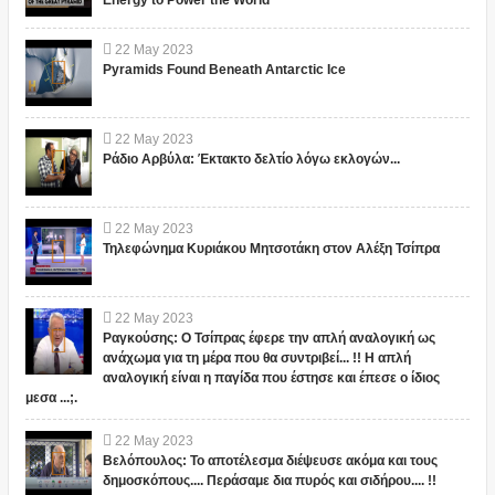
Energy to Power the World
22
May
2023
Pyramids Found Beneath Antarctic Ice
22
May
2023
Ράδιο Αρβύλα: Έκτακτο δελτίο λόγω εκλογών...
22
May
2023
Τηλεφώνημα Κυριάκου Μητσοτάκη στον Αλέξη Τσίπρα
22
May
2023
Ραγκούσης: Ο Τσίπρας έφερε την απλή αναλογική ως
ανάχωμα για τη μέρα που θα συντριβεί... !! Η απλή
αναλογική είναι η παγίδα που έστησε και έπεσε ο ίδιος
μεσα ...;.
22
May
2023
Βελόπουλος: Το αποτέλεσμα διέψευσε ακόμα και τους
δημοσκόπους.... Περάσαμε δια πυρός και σιδήρου.... !!