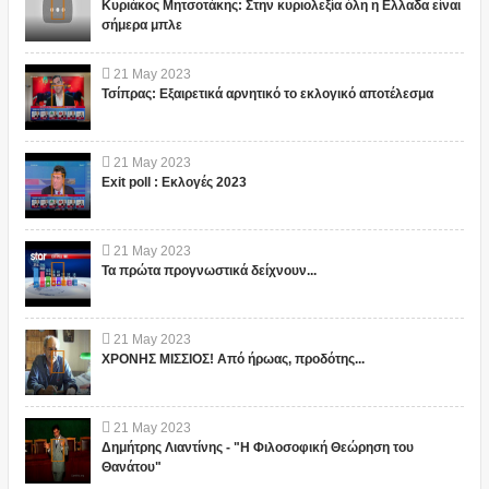
Κυριάκος Μητσοτάκης: Στην κυριολεξία όλη η Ελλαδα είναι
σήμερα μπλε
21
May
2023
Τσίπρας: Εξαιρετικά αρνητικό το εκλογικό αποτέλεσμα
21
May
2023
Exit poll : Εκλογές 2023
21
May
2023
Τα πρώτα προγνωστικά δείχνουν...
21
May
2023
ΧΡΟΝΗΣ ΜΙΣΣΙΟΣ! Από ήρωας, προδότης...
21
May
2023
Δημήτρης Λιαντίνης - "Η Φιλοσοφική Θεώρηση του
Θανάτου"