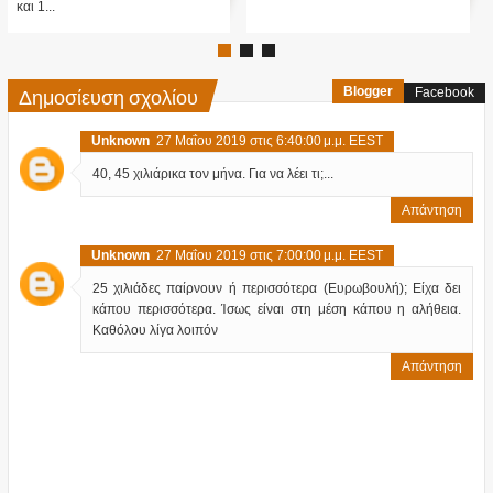
πίσω από αυτό ....;Κατ' αρχάς...
Δημοσίευση σχολίου
Blogger
Facebook
Unknown
27 Μαΐου 2019 στις 6:40:00 μ.μ. EEST
40, 45 χιλιάρικα τον μήνα. Για να λέει τι;...
Απάντηση
Unknown
27 Μαΐου 2019 στις 7:00:00 μ.μ. EEST
25 χιλιάδες παίρνουν ή περισσότερα (Ευρωβουλή); Είχα δει
κάπου περισσότερα. Ίσως είναι στη μέση κάπου η αλήθεια.
Καθόλου λίγα λοιπόν
Απάντηση