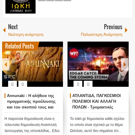
Next
Previous
Νεότερη ανάρτηση
Παλαιότερη Ανάρτηση
Related Posts
ς
ΑΤΛΑΝΤΙΔΑ, ΠΑΓΚΟΣΜΙΟΙ
Ο ΟΜΗΡΟΣ ΠΙΣΤΕΥΕΙ ΣΤΟ
ς
ΠΟΛΕΜΟΙ ΚΑΙ ΑΛΛΑΓΗ
ΠΟΥΤΙΝ ; ΑΝΕΞΗΓΗΤΗ
ι
ΠΟΛΩΝ - Τρομακτικές
ΠΡΟΠΑΓΑΝΔΑ ΥΠΕΡ ΤΟΥ
ας
προβλέψεις του Edgar
ΠΟΥΤΙΝ;
Cayce (Video)
η
Το iokh.gr δημοσιεύει κάθε σχόλιο
ΑΝΕΞΗΓΗΤΗ ΠΡΟΠΑΓΑΝΔΑ
λή
το οποίο είναι σχετικό με το θέμα.
ΥΠΕΡ ΤΟΥ ΠΟΥΤΙΝ; ΕΙΝΑΙ
.Εδώ
Ωστόσο, αυτό δεν σημαίνει ότι...
ΜΕΓΑΛΗ ΠΑΓΙΔΑ; Τι κρύβεται