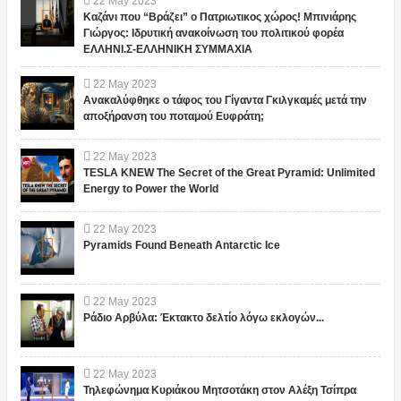
22
May
2023
Καζάνι που “Βράζει” ο Πατριωτικος χώρος! Μπινιάρης
Γιώργος: Ιδρυτική ανακοίνωση του πολιτικού φορέα
ΕΛΛΗΝΙ.Σ-ΕΛΛΗΝΙΚΗ ΣΥΜΜΑΧΙΑ
22
May
2023
Ανακαλύφθηκε ο τάφος του Γίγαντα Γκιλγκαμές μετά την
αποξήρανση του ποταμού Ευφράτη;
22
May
2023
TESLA KNEW The Secret of the Great Pyramid: Unlimited
Energy to Power the World
22
May
2023
Pyramids Found Beneath Antarctic Ice
22
May
2023
Ράδιο Αρβύλα: Έκτακτο δελτίο λόγω εκλογών...
22
May
2023
Τηλεφώνημα Κυριάκου Μητσοτάκη στον Αλέξη Τσίπρα