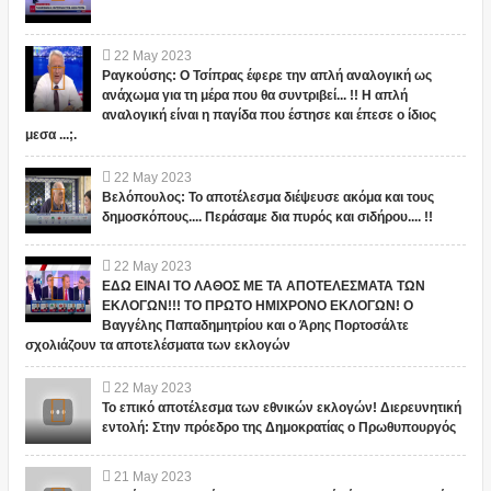
22
May
2023
Ραγκούσης: Ο Τσίπρας έφερε την απλή αναλογική ως
ανάχωμα για τη μέρα που θα συντριβεί... !! Η απλή
αναλογική είναι η παγίδα που έστησε και έπεσε ο ίδιος
μεσα ...;.
22
May
2023
Βελόπουλος: Το αποτέλεσμα διέψευσε ακόμα και τους
δημοσκόπους.... Περάσαμε δια πυρός και σιδήρου.... !!
22
May
2023
ΕΔΩ ΕΙΝΑΙ ΤΟ ΛΑΘΟΣ ΜΕ ΤΑ ΑΠΟΤΕΛΕΣΜΑΤΑ ΤΩΝ
ΕΚΛΟΓΩΝ!!! ΤΟ ΠΡΩΤΟ ΗΜΙΧΡΟΝΟ ΕΚΛΟΓΩΝ! Ο
Βαγγέλης Παπαδημητρίου και ο Άρης Πορτοσάλτε
σχολιάζουν τα αποτελέσματα των εκλογών
22
May
2023
Το επικό αποτέλεσμα των εθνικών εκλογών! Διερευνητική
εντολή: Στην πρόεδρο της Δημοκρατίας ο Πρωθυπουργός
21
May
2023