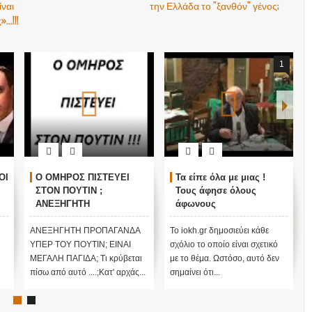
ίναι
την Ελλάδα το "ξανθόν" γένος;
..!!!
1
ΟΙ
Ο ΟΜΗΡΟΣ ΠΙΣΤΕΥΕΙ
Τα είπε όλα με μιας !
ΣΤΟΝ ΠΟΥΤΙΝ ;
Τους άφησε όλους
ΑΝΕΞΗΓΗΤΗ
άφωνους
ΠΡΟΠΑΓΑΝΔΑ ΥΠΕΡ ΤΟΥ
ΠΟΥΤΙΝ;
ΑΝΕΞΗΓΗΤΗ ΠΡΟΠΑΓΑΝΔΑ
Το iokh.gr δημοσιεύει κάθε
ΥΠΕΡ ΤΟΥ ΠΟΥΤΙΝ; ΕΙΝΑΙ
σχόλιο το οποίο είναι σχετικό
ΜΕΓΑΛΗ ΠΑΓΙΔΑ; Τι κρύβεται
με το θέμα. Ωστόσο, αυτό δεν
πίσω από αυτό ....;Κατ' αρχάς...
σημαίνει ότι...