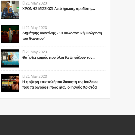
21
May
2023
ΧΡΟΝΗΣ ΜΙΣΣΙΟΣ! Από ήρωας, προδότης...
21
May
2023
Δημήτρης Λιαντίνης - "Η Φιλοσοφική Θεώρηση
του Θανάτου"
21
May
2023
Θα ΄ρθει καιρός που όλοι θα ψηφίζουν τον...
21
May
2023
Η φοβερή επιστολή του διοικητή της Ιουδαίας
που περιγράφει πως ήταν ο Ιησούς Χριστός!