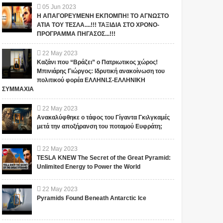
05
Jun
2023
Η ΑΠΑΓΟΡΕΥΜΕΝΗ ΕΚΠΟΜΠΗ! ΤΟ ΑΓΝΩΣΤΟ
ΑΤΙΑ ΤΟΥ ΤΕΣΛΑ....!!! ΤΑΞΙΔΙΑ ΣΤΟ ΧΡΟΝΟ-
ΠΡΟΓΡΑΜΜΑ ΠΗΓΑΣΟΣ...!!!
22
May
2023
Καζάνι που “Βράζει” ο Πατριωτικος χώρος!
Μπινιάρης Γιώργος: Ιδρυτική ανακοίνωση του
πολιτικού φορέα ΕΛΛΗΝΙ.Σ-ΕΛΛΗΝΙΚΗ
ΣΥΜΜΑΧΙΑ
22
May
2023
Ανακαλύφθηκε ο τάφος του Γίγαντα Γκιλγκαμές
μετά την αποξήρανση του ποταμού Ευφράτη;
22
May
2023
TESLA KNEW The Secret of the Great Pyramid:
Unlimited Energy to Power the World
22
May
2023
Pyramids Found Beneath Antarctic Ice