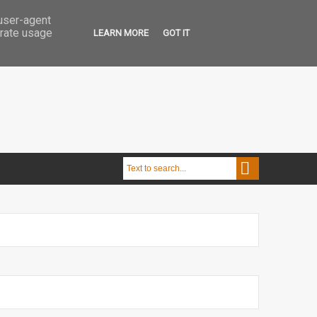
 user-agent
erate usage
LEARN MORE
GOT IT