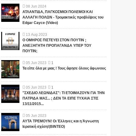
08
Jun
2024
ΑΤΛΑΝΤΙΔΑ, ΠΑΓΚΟΣΜΙΟΙ ΠΟΛΕΜΟΙ ΚΑΙ
ΑΛΛΑΓΗ ΠΟΛΩΝ - Τρομακτικές προβλέψεις του
Edgar Cayce (Video)
13
Aug
2023
Ο ΟΜΗΡΟΣ ΠΙΣΤΕΥΕΙ ΣΤΟΝ ΠΟΥΤΙΝ ;
ΑΝΕΞΗΓΗΤΗ ΠΡΟΠΑΓΑΝΔΑ ΥΠΕΡ ΤΟΥ
ΠΟΥΤΙΝ;
05
Jun
2023
1
Τα είπε όλα με μιας ! Τους άφησε όλους άφωνους
05
Jun
2023
1
"ΣΧΕΔΙΟ ΛΕΩΝΙΔΑΣ": ΤΙ ΕΤΟΙΜΑΖΟΥΝ ΓΙΑ ΤΗΝ
ΠΑΤΡΙΔΑ ΜΑΣ... ; ΔΕΝ ΤΑ ΕΙΠΕ ΤΥΧΑΙΑ ΣΤΙΣ
13/11/2015...
05
Jun
2023
ΑΥΤΑ ΤΡΕΜΟΥΝ! Οι Έλληνες και η Άγνωστη
Ιερατική σχέση!(ΒΙΝΤΕΟ)