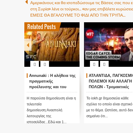
Αμερικάνους και θα ισοπεδώσουμε τις Βάσεις σας που ε
στη Συρία» λένε οι τούρκοι... «αν μας επιβάλετε κυρώσεις».
ΕΜΕΙΣ ΘΑ ΒΓΑΛΟΥΜΕ ΤΟ ΦΙΔΙ ΑΠΟ ΤΗΝ ΤΡΥΠΑ...
Related Posts
Annunaki : Η αλήθεια της
ΑΤΛΑΝΤΙΔΑ, ΠΑΓΚΟΣΜΙ
πραγματικής
ΠΟΛΕΜΟΙ ΚΑΙ ΑΛΛΑΓΗ
προέλευσης και του
ΠΟΛΩΝ - Τρομακτικές
σκοπού τους και
προβλέψεις του Edgar
αναστολή λειτουργίας
Cayce (Video)
Η παρούσα δημοσίευση είναι η
Το iokh.gr δημοσιεύει κάθε
μας ....
τελευταία
σχόλιο το οποίο είναι σχετικό
δημοσίευση:Αναστολή
με το θέμα. Ωστόσο, αυτό δεν
λειτουργίας της
σημαίνει ότι...
ιστοσελίδας...Εδώ και 1...