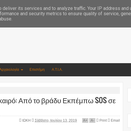
Συγγραφέας Νικόλαος Αργυρίου
deliver its services and to analyze traffic. Your IP address and
formance and security metrics to ensure quality of service, gen
 abuse.
Αρχαιολογία
Επιστήμη
Α.Τ.Ι.Α.
 καιρό: Από το βράδυ Εκπέμπω SOS σε
ΙΩΚΗ
Σάββατο, Ιουλίου 13, 2019
A
+
A
-
Print
Email