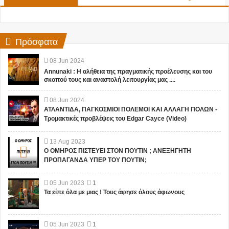
Πρόσφατα
08
Jun
2024
Annunaki : Η αλήθεια της πραγματικής προέλευσης και του
σκοπού τους και αναστολή λειτουργίας μας ....
08
Jun
2024
ΑΤΛΑΝΤΙΔΑ, ΠΑΓΚΟΣΜΙΟΙ ΠΟΛΕΜΟΙ ΚΑΙ ΑΛΛΑΓΗ ΠΟΛΩΝ -
Τρομακτικές προβλέψεις του Edgar Cayce (Video)
13
Aug
2023
Ο ΟΜΗΡΟΣ ΠΙΣΤΕΥΕΙ ΣΤΟΝ ΠΟΥΤΙΝ ; ΑΝΕΞΗΓΗΤΗ
ΠΡΟΠΑΓΑΝΔΑ ΥΠΕΡ ΤΟΥ ΠΟΥΤΙΝ;
05
Jun
2023
1
Τα είπε όλα με μιας ! Τους άφησε όλους άφωνους
05
Jun
2023
1