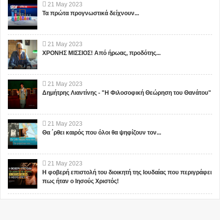
21
May
2023
Τα πρώτα προγνωστικά δείχνουν...
21
May
2023
ΧΡΟΝΗΣ ΜΙΣΣΙΟΣ! Από ήρωας, προδότης...
21
May
2023
Δημήτρης Λιαντίνης - "Η Φιλοσοφική Θεώρηση του Θανάτου"
21
May
2023
Θα ΄ρθει καιρός που όλοι θα ψηφίζουν τον...
21
May
2023
Η φοβερή επιστολή του διοικητή της Ιουδαίας που περιγράφει
πως ήταν ο Ιησούς Χριστός!