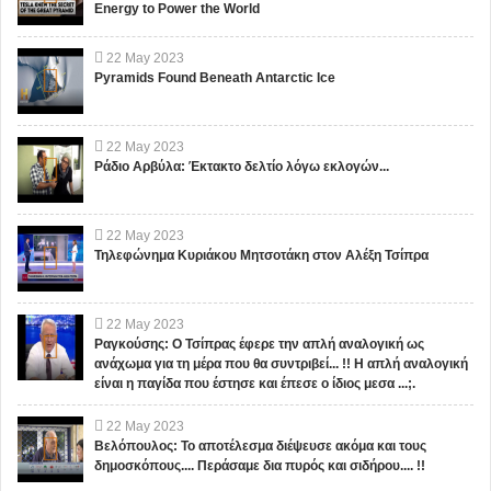
Energy to Power the World
22
May
2023
Pyramids Found Beneath Antarctic Ice
22
May
2023
Ράδιο Αρβύλα: Έκτακτο δελτίο λόγω εκλογών...
22
May
2023
Τηλεφώνημα Κυριάκου Μητσοτάκη στον Αλέξη Τσίπρα
22
May
2023
Ραγκούσης: Ο Τσίπρας έφερε την απλή αναλογική ως
ανάχωμα για τη μέρα που θα συντριβεί... !! Η απλή αναλογική
είναι η παγίδα που έστησε και έπεσε ο ίδιος μεσα ...;.
22
May
2023
Βελόπουλος: Το αποτέλεσμα διέψευσε ακόμα και τους
δημοσκόπους.... Περάσαμε δια πυρός και σιδήρου.... !!