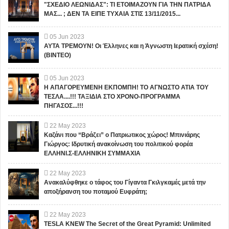
"ΣΧΕΔΙΟ ΛΕΩΝΙΔΑΣ": ΤΙ ΕΤΟΙΜΑΖΟΥΝ ΓΙΑ ΤΗΝ ΠΑΤΡΙΔΑ
ΜΑΣ... ; ΔΕΝ ΤΑ ΕΙΠΕ ΤΥΧΑΙΑ ΣΤΙΣ 13/11/2015...
05
Jun
2023
ΑΥΤΑ ΤΡΕΜΟΥΝ! Οι Έλληνες και η Άγνωστη Ιερατική σχέση!
(ΒΙΝΤΕΟ)
05
Jun
2023
Η ΑΠΑΓΟΡΕΥΜΕΝΗ ΕΚΠΟΜΠΗ! ΤΟ ΑΓΝΩΣΤΟ ΑΤΙΑ ΤΟΥ
ΤΕΣΛΑ....!!! ΤΑΞΙΔΙΑ ΣΤΟ ΧΡΟΝΟ-ΠΡΟΓΡΑΜΜΑ
ΠΗΓΑΣΟΣ...!!!
22
May
2023
Καζάνι που “Βράζει” ο Πατριωτικος χώρος! Μπινιάρης
Γιώργος: Ιδρυτική ανακοίνωση του πολιτικού φορέα
ΕΛΛΗΝΙ.Σ-ΕΛΛΗΝΙΚΗ ΣΥΜΜΑΧΙΑ
22
May
2023
Ανακαλύφθηκε ο τάφος του Γίγαντα Γκιλγκαμές μετά την
αποξήρανση του ποταμού Ευφράτη;
22
May
2023
TESLA KNEW The Secret of the Great Pyramid: Unlimited