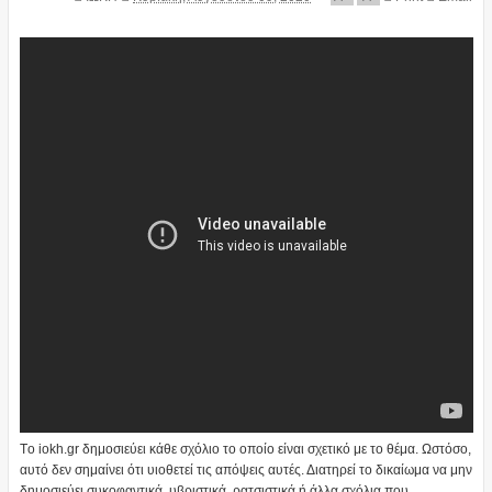
Tο iokh.gr δημοσιεύει κάθε σχόλιο το οποίο είναι σχετικό με το θέμα. Ωστόσο,
αυτό δεν σημαίνει ότι υιοθετεί τις απόψεις αυτές. Διατηρεί το δικαίωμα να μην
δημοσιεύει συκοφαντικά, υβριστικά, ρατσιστικά ή άλλα σχόλια που