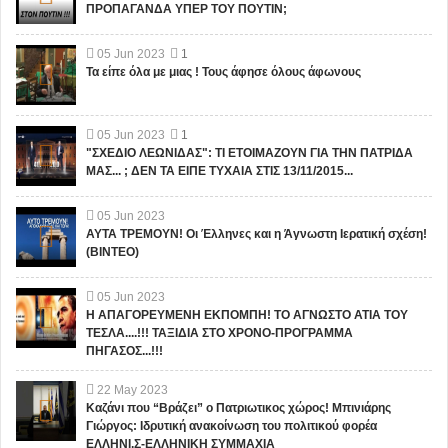
ΠΡΟΠΑΓΑΝΔΑ ΥΠΕΡ ΤΟΥ ΠΟΥΤΙΝ;
05
Jun
2023
1
Τα είπε όλα με μιας ! Τους άφησε όλους άφωνους
05
Jun
2023
1
"ΣΧΕΔΙΟ ΛΕΩΝΙΔΑΣ": ΤΙ ΕΤΟΙΜΑΖΟΥΝ ΓΙΑ ΤΗΝ ΠΑΤΡΙΔΑ
ΜΑΣ... ; ΔΕΝ ΤΑ ΕΙΠΕ ΤΥΧΑΙΑ ΣΤΙΣ 13/11/2015...
05
Jun
2023
ΑΥΤΑ ΤΡΕΜΟΥΝ! Οι Έλληνες και η Άγνωστη Ιερατική σχέση!
(ΒΙΝΤΕΟ)
05
Jun
2023
Η ΑΠΑΓΟΡΕΥΜΕΝΗ ΕΚΠΟΜΠΗ! ΤΟ ΑΓΝΩΣΤΟ ΑΤΙΑ ΤΟΥ
ΤΕΣΛΑ....!!! ΤΑΞΙΔΙΑ ΣΤΟ ΧΡΟΝΟ-ΠΡΟΓΡΑΜΜΑ
ΠΗΓΑΣΟΣ...!!!
22
May
2023
Καζάνι που “Βράζει” ο Πατριωτικος χώρος! Μπινιάρης
Γιώργος: Ιδρυτική ανακοίνωση του πολιτικού φορέα
ΕΛΛΗΝΙ.Σ-ΕΛΛΗΝΙΚΗ ΣΥΜΜΑΧΙΑ