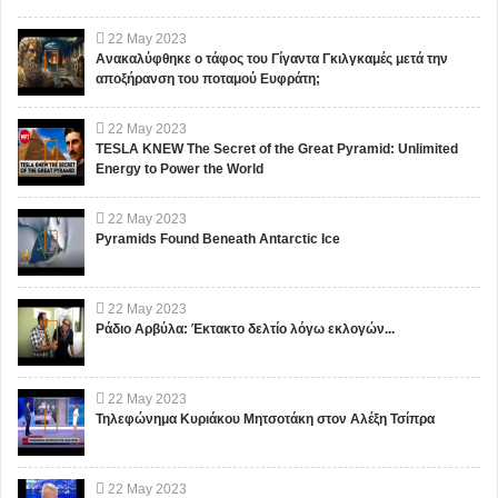
22
May
2023
Ανακαλύφθηκε ο τάφος του Γίγαντα Γκιλγκαμές μετά την
αποξήρανση του ποταμού Ευφράτη;
22
May
2023
TESLA KNEW The Secret of the Great Pyramid: Unlimited
Energy to Power the World
22
May
2023
Pyramids Found Beneath Antarctic Ice
22
May
2023
Ράδιο Αρβύλα: Έκτακτο δελτίο λόγω εκλογών...
22
May
2023
Τηλεφώνημα Κυριάκου Μητσοτάκη στον Αλέξη Τσίπρα
22
May
2023