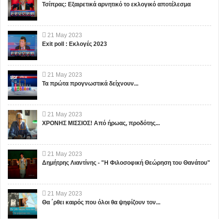
Τσίπρας: Εξαιρετικά αρνητικό το εκλογικό αποτέλεσμα
21
May
2023
Exit poll : Εκλογές 2023
21
May
2023
Τα πρώτα προγνωστικά δείχνουν...
21
May
2023
ΧΡΟΝΗΣ ΜΙΣΣΙΟΣ! Από ήρωας, προδότης...
21
May
2023
Δημήτρης Λιαντίνης - "Η Φιλοσοφική Θεώρηση του Θανάτου"
21
May
2023
Θα ΄ρθει καιρός που όλοι θα ψηφίζουν τον...