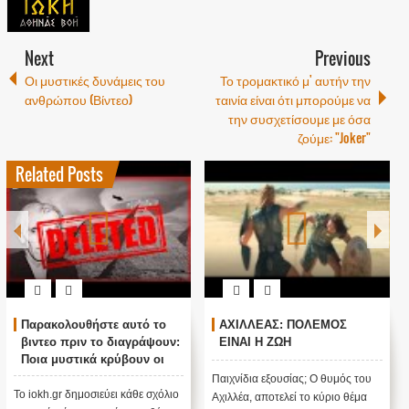
Next
Previous
Οι μυστικές δυνάμεις του
Το τρομακτικό μ' αυτήν την
ανθρώπου (Βίντεο)
ταινία είναι ότι μπορούμε να
την συσχετίσουμε με όσα
ζούμε: "Joker"
Related Posts
Παρακολουθήστε αυτό το
ΑΧΙΛΛΕΑΣ: ΠΟΛΕΜΟΣ
βιντεο πριν το διαγράψουν:
ΕΙΝΑΙ Η ΖΩΗ
Ποια μυστικά κρύβουν οι
πυραμίδες; Γιατί χτίστηκαν;
Παιχνίδια εξουσίας; Ο θυμός του
Το iokh.gr δημοσιεύει κάθε σχόλιο
Αχιλλέα, αποτελεί το κύριο θέμα