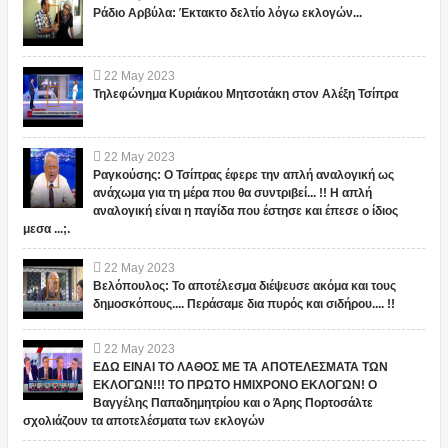
Ράδιο Αρβύλα: Έκτακτο δελτίο λόγω εκλογών...
22
May
2023
Τηλεφώνημα Κυριάκου Μητσοτάκη στον Αλέξη Τσίπρα
22
May
2023
Ραγκούσης: Ο Τσίπρας έφερε την απλή αναλογική ως
ανάχωμα για τη μέρα που θα συντριβεί... !! Η απλή
αναλογική είναι η παγίδα που έστησε και έπεσε ο ίδιος
μεσα ...;.
22
May
2023
Βελόπουλος: Το αποτέλεσμα διέψευσε ακόμα και τους
δημοσκόπους.... Περάσαμε δια πυρός και σιδήρου.... !!
22
May
2023
ΕΔΩ ΕΙΝΑΙ ΤΟ ΛΑΘΟΣ ΜΕ ΤΑ ΑΠΟΤΕΛΕΣΜΑΤΑ ΤΩΝ
ΕΚΛΟΓΩΝ!!! ΤΟ ΠΡΩΤΟ ΗΜΙΧΡΟΝΟ ΕΚΛΟΓΩΝ! Ο
Βαγγέλης Παπαδημητρίου και ο Άρης Πορτοσάλτε
σχολιάζουν τα αποτελέσματα των εκλογών