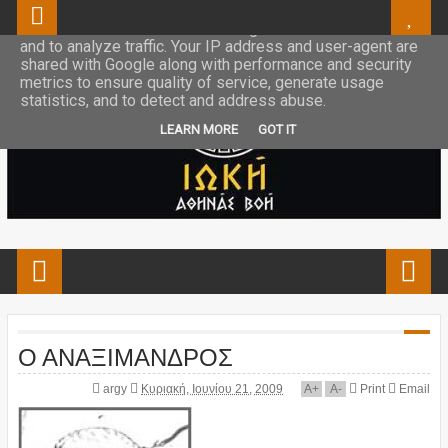
This site uses cookies from Google to deliver its services
and to analyze traffic. Your IP address and user-agent are
shared with Google along with performance and security
metrics to ensure quality of service, generate usage
statistics, and to detect and address abuse.
LEARN MORE
GOT IT
Ο ΑΝΑΞΙΜΑΝΔΡΟΣ
argy
Κυριακή, Ιουνίου 21, 2009
A
+
A
-
Print
Email