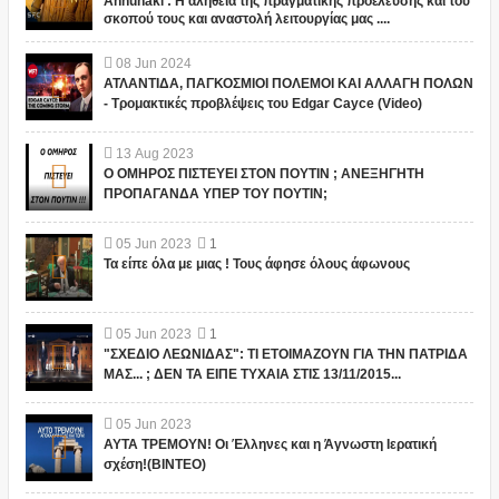
Annunaki : Η αλήθεια της πραγματικής προέλευσης και του
σκοπού τους και αναστολή λειτουργίας μας ....
08
Jun
2024
ΑΤΛΑΝΤΙΔΑ, ΠΑΓΚΟΣΜΙΟΙ ΠΟΛΕΜΟΙ ΚΑΙ ΑΛΛΑΓΗ ΠΟΛΩΝ
- Τρομακτικές προβλέψεις του Edgar Cayce (Video)
13
Aug
2023
Ο ΟΜΗΡΟΣ ΠΙΣΤΕΥΕΙ ΣΤΟΝ ΠΟΥΤΙΝ ; ΑΝΕΞΗΓΗΤΗ
ΠΡΟΠΑΓΑΝΔΑ ΥΠΕΡ ΤΟΥ ΠΟΥΤΙΝ;
05
Jun
2023
1
Τα είπε όλα με μιας ! Τους άφησε όλους άφωνους
05
Jun
2023
1
"ΣΧΕΔΙΟ ΛΕΩΝΙΔΑΣ": ΤΙ ΕΤΟΙΜΑΖΟΥΝ ΓΙΑ ΤΗΝ ΠΑΤΡΙΔΑ
ΜΑΣ... ; ΔΕΝ ΤΑ ΕΙΠΕ ΤΥΧΑΙΑ ΣΤΙΣ 13/11/2015...
05
Jun
2023
ΑΥΤΑ ΤΡΕΜΟΥΝ! Οι Έλληνες και η Άγνωστη Ιερατική
σχέση!(ΒΙΝΤΕΟ)