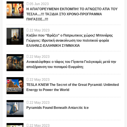
05
Jun
2023
Η ΑΠΑΓΟΡΕΥΜΕΝΗ ΕΚΠΟΜΠΗ! ΤΟ ΑΓΝΩΣΤΟ ΑΤΙΑ ΤΟΥ
ΤΕΣΛΑ....!!! ΤΑΞΙΔΙΑ ΣΤΟ ΧΡΟΝΟ-ΠΡΟΓΡΑΜΜΑ
ΠΗΓΑΣΟΣ...!!!
22
May
2023
Καζάνι που “Βράζει” ο Πατριωτικος χώρος! Μπινιάρης
Γιώργος: Ιδρυτική ανακοίνωση του πολιτικού φορέα
ΕΛΛΗΝΙ.Σ-ΕΛΛΗΝΙΚΗ ΣΥΜΜΑΧΙΑ
22
May
2023
Ανακαλύφθηκε ο τάφος του Γίγαντα Γκιλγκαμές μετά την
αποξήρανση του ποταμού Ευφράτη;
22
May
2023
TESLA KNEW The Secret of the Great Pyramid: Unlimited
Energy to Power the World
22
May
2023
Pyramids Found Beneath Antarctic Ice
22
May
2023