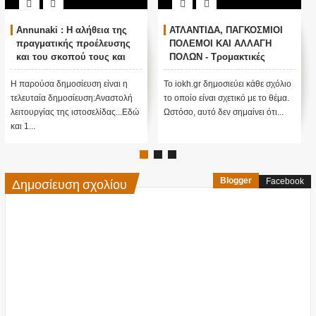
Annunaki : Η αλήθεια της
ΑΤΛΑΝΤΙΔΑ, ΠΑΓΚΟΣΜΙΟΙ
πραγματικής προέλευσης
ΠΟΛΕΜΟΙ ΚΑΙ ΑΛΛΑΓΗ
και του σκοπού τους και
ΠΟΛΩΝ - Τρομακτικές
αναστολή λειτουργίας μας
προβλέψεις του Edgar
....
Cayce (Video)
Η παρούσα δημοσίευση είναι η
Το iokh.gr δημοσιεύει κάθε σχόλιο
τελευταία δημοσίευση:Αναστολή
το οποίο είναι σχετικό με το θέμα.
λειτουργίας της ιστοσελίδας...Εδώ
Ωστόσο, αυτό δεν σημαίνει ότι...
και 1...
Δημοσίευση σχολίου
Blogger
Facebook