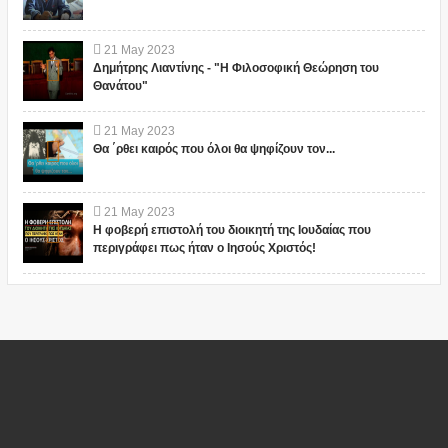
21
May
2023
Δημήτρης Λιαντίνης - "Η Φιλοσοφική Θεώρηση του
Θανάτου"
21
May
2023
Θα ΄ρθει καιρός που όλοι θα ψηφίζουν τον...
21
May
2023
Η φοβερή επιστολή του διοικητή της Ιουδαίας που
περιγράφει πως ήταν ο Ιησούς Χριστός!