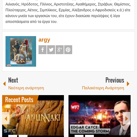
Αιλιανός, Ηρόδοτος, Πλίνιος, Αριστοτέλης, Αγαθήμερος, Στράβων, Θεμίστιος,
Πλούταρχος, Αέτιος, Σιμπλίκιος, Ερμίας, Αλέξανδρος ο Αφροδισιεύς κ.ά.) είτε
κάνουν μνεία των εργασιών του, είτε έχουν διασώσει περιλήψεις ή λίγα
αποσπάσματα από τα έργα του.
argy
Next
Previous
Νεότερη ανάρτηση
Παλαιότερη Ανάρτηση
Recent Posts