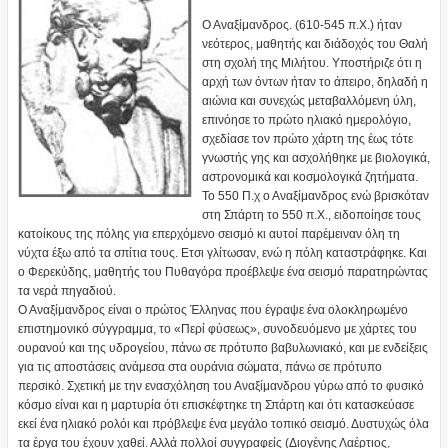
Ο Αναξίμανδρος. (610-545 π.Χ.) ήταν
νεότερος, μαθητής και διάδοχός του Θαλή
στη σχολή της Μιλήτου. Υποστήριζε ότι η
αρχή των όντων ήταν το άπειρο, δηλαδή η
αιώνια και συνεχώς μεταβαλλόμενη ύλη,
επινόησε το πρώτο ηλιακό ημερολόγιο,
σχεδίασε τον πρώτο χάρτη της έως τότε
γνωστής γης και ασχολήθηκε με βιολογικά,
αστρονομικά και κοσμολογικά ζητήματα.
Το 550 Π.χ ο Αναξίμανδρος ενώ βρισκόταν
στη Σπάρτη το 550 π.Χ., ειδοποίησε τους
κατοίκους της πόλης για επερχόμενο σεισμό κι αυτοί παρέμειναν όλη τη
νύχτα έξω από τα σπίτια τους. Ετσι γλίτωσαν, ενώ η πόλη καταστράφηκε. Και
ο Φερεκύδης, μαθητής του Πυθαγόρα προέβλεψε ένα σεισμό παρατηρώντας
τα νερά πηγαδιού.
Ο Αναξίμανδρος είναι ο πρώτος Έλληνας που έγραψε ένα ολοκληρωμένο
επιστημονικό σύγγραμμα, το «Περί φύσεως», συνοδευόμενο με χάρτες του
ουρανού και της υδρογείου, πάνω σε πρότυπο βαβυλωνιακό, και με ενδείξεις
για τις αποστάσεις ανάμεσα στα ουράνια σώματα, πάνω σε πρότυπο
περσικό. Σχετική με την ενασχόληση του Αναξίμανδρου γύρω από το φυσικό
κόσμο είναι και η μαρτυρία ότι επισκέφτηκε τη Σπάρτη και ότι κατασκεύασε
εκεί ένα ηλιακό ρολόι και πρόβλεψε ένα μεγάλο τοπικό σεισμό. Δυστυχώς όλα
τα έργα του έχουν χαθεί. Αλλά πολλοί συγγραφείς (Διογένης Λαέρτιος,