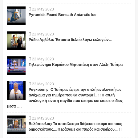
22
May
2023
Pyramids Found Beneath Antarctic Ice
22
May
2023
Ράδιο Αρβύλα: Έκτακτο δελτίο λόγω εκλογών...
22
May
2023
Τηλεφώνημα Κυριάκου Μητσοτάκη στον Αλέξη Τσίπρα
22
May
2023
Ραγκούσης: Ο Τσίπρας έφερε την απλή αναλογική ως
ανάχωμα για τη μέρα που θα συντριβεί... !! Η απλή
αναλογική είναι η παγίδα που έστησε και έπεσε ο ίδιος
μεσα ...;.
22
May
2023
Βελόπουλος: Το αποτέλεσμα διέψευσε ακόμα και τους
δημοσκόπους.... Περάσαμε δια πυρός και σιδήρου.... !!