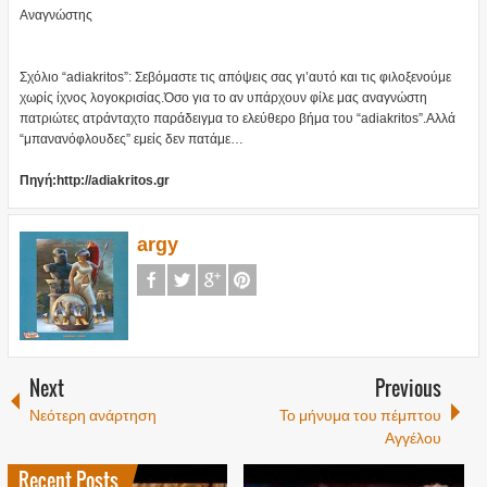
Αναγνώστης
Σχόλιο “adiakritos”: Σεβόμαστε τις απόψεις σας γι’αυτό και τις φιλοξενούμε
χωρίς ίχνος λογοκρισίας.Όσο για το αν υπάρχουν φίλε μας αναγνώστη
πατριώτες ατράνταχτο παράδειγμα το ελεύθερο βήμα του “adiakritos”.Αλλά
“μπανανόφλουδες” εμείς δεν πατάμε…
Πηγή:http://adiakritos.gr
argy
Next
Previous
Νεότερη ανάρτηση
Το μήνυμα του πέμπτου
Αγγέλου
Recent Posts