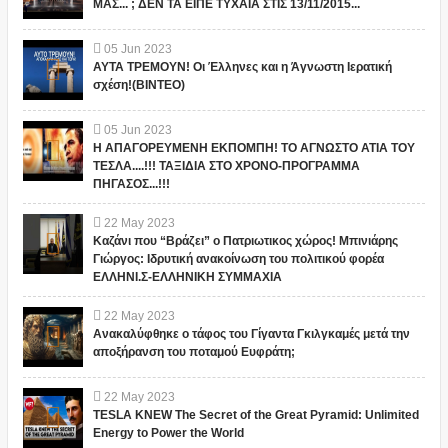
ΜΑΣ... ; ΔΕΝ ΤΑ ΕΙΠΕ ΤΥΧΑΙΑ ΣΤΙΣ 13/11/2015...
05
Jun
2023
ΑΥΤΑ ΤΡΕΜΟΥΝ! Οι Έλληνες και η Άγνωστη Ιερατική
σχέση!(ΒΙΝΤΕΟ)
05
Jun
2023
Η ΑΠΑΓΟΡΕΥΜΕΝΗ ΕΚΠΟΜΠΗ! ΤΟ ΑΓΝΩΣΤΟ ΑΤΙΑ ΤΟΥ
ΤΕΣΛΑ....!!! ΤΑΞΙΔΙΑ ΣΤΟ ΧΡΟΝΟ-ΠΡΟΓΡΑΜΜΑ
ΠΗΓΑΣΟΣ...!!!
22
May
2023
Καζάνι που “Βράζει” ο Πατριωτικος χώρος! Μπινιάρης
Γιώργος: Ιδρυτική ανακοίνωση του πολιτικού φορέα
ΕΛΛΗΝΙ.Σ-ΕΛΛΗΝΙΚΗ ΣΥΜΜΑΧΙΑ
22
May
2023
Ανακαλύφθηκε ο τάφος του Γίγαντα Γκιλγκαμές μετά την
αποξήρανση του ποταμού Ευφράτη;
22
May
2023
TESLA KNEW The Secret of the Great Pyramid: Unlimited
Energy to Power the World