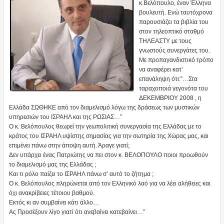
κ.Βελόπουλο, έναν Έλληνα
βουλευτή. Ενώ ταυτόχρονα
παρουσιάζει τα βιβλία του
στον τηλεοπτικό σταθμό
ΤΗΛΕΑΣΤΥ με τους
γνωστούς συνεργάτες του.
Με προπαγανδιστικό τρόπο
να αναφέρει κατ’
επανάληψη ότι:”…Στα
ταραχοποιά γεγονότα του
ΔΕΚΕΜΒΡΙΟΥ 2008 , η
Ελλάδα ΣΩΘΗΚΕ από τον διαμελισμό λόγω της δράσεως των μυστικών
υπηρεσιών του ΙΣΡΑΗΛ και της ΡΩΣΙΑΣ…”
Ο κ. Βελόπουλος θεωρεί την γεωπολιτική συνεργασία της Ελλάδας με το
κράτος του ΙΣΡΑΗΛ υψίστης σημασίας για την σωτηρία της Χώρας μας, και
επιμένει πάνω στην άποψη αυτή. Άραγε γιατί;
Δεν υπάρχει ένας Πατριώτης να πει στον κ. ΒΕΛΟΠΟΥΛΟ ποιοι προωθούν
το διαμελισμό μας της Ελλάδας ;
Και τι ρόλο παίζει το ΙΣΡΑΗΛ πάνω σ’ αυτό το ζήτημα ;
Ο κ. Βελόπουλος πληρώνεται από τον Ελληνικό λαό για να λέει αλήθειες και
όχι ανακρίβειες τέτοιου βαθμού.
Εκτός κι αν συμβαίνει κάτι άλλο…
Ας Προσέξουν λίγο γιατί ότι ανεβαίνει κατεβαίνει…”