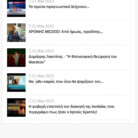
21
May
2023
Τα πρώτα προγνωστικά δείχνουν...
21
May
2023
ΧΡΟΝΗΣ ΜΙΣΣΙΟΣ! Από ήρωας, προδότης...
21
May
2023
Δημήτρης Λιαντίνης - "Η Φιλοσοφική Θεώρηση του
Θανάτου"
21
May
2023
Θα ΄ρθει καιρός που όλοι θα ψηφίζουν τον...
21
May
2023
Η φοβερή επιστολή του διοικητή της Ιουδαίας που
περιγράφει πως ήταν ο Ιησούς Χριστός!