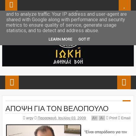
This site uses cookies from Google to deliver its services
and to analyze traffic. Your IP address and user-agent are
shared with Google along with performance and security
metrics to ensure quality of service, generate usage
statistics, and to detect and address abuse.
LEARN MORE
GOT IT
ΑΠΟΨΗ ΓΙΑ ΤΟΝ ΒΕΛΟΠΟΥΛΟ
argy
Παρασκευή, Ιουλίου 03, 2009
A
+
A
-
Print
Email
“Είναι απαράδεκτο για τον