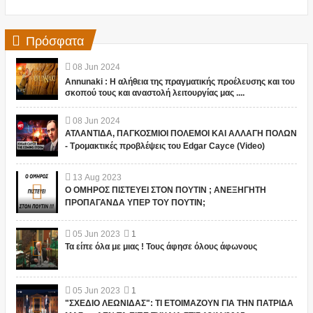
Πρόσφατα
08
Jun
2024
Annunaki : Η αλήθεια της πραγματικής προέλευσης και του
σκοπού τους και αναστολή λειτουργίας μας ....
08
Jun
2024
ΑΤΛΑΝΤΙΔΑ, ΠΑΓΚΟΣΜΙΟΙ ΠΟΛΕΜΟΙ ΚΑΙ ΑΛΛΑΓΗ ΠΟΛΩΝ
- Τρομακτικές προβλέψεις του Edgar Cayce (Video)
13
Aug
2023
Ο ΟΜΗΡΟΣ ΠΙΣΤΕΥΕΙ ΣΤΟΝ ΠΟΥΤΙΝ ; ΑΝΕΞΗΓΗΤΗ
ΠΡΟΠΑΓΑΝΔΑ ΥΠΕΡ ΤΟΥ ΠΟΥΤΙΝ;
05
Jun
2023
1
Τα είπε όλα με μιας ! Τους άφησε όλους άφωνους
05
Jun
2023
1
"ΣΧΕΔΙΟ ΛΕΩΝΙΔΑΣ": ΤΙ ΕΤΟΙΜΑΖΟΥΝ ΓΙΑ ΤΗΝ ΠΑΤΡΙΔΑ