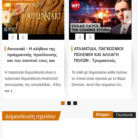
Annunaki : Η αλήθεια της
ΑΤΛΑΝΤΙΔΑ, ΠΑΓΚΟΣΜΙΟΙ
πραγματικής προέλευσης
ΠΟΛΕΜΟΙ ΚΑΙ ΑΛΛΑΓΗ
και του σκοπού τους και
ΠΟΛΩΝ - Τρομακτικές
αναστολή λειτουργίας μας
προβλέψεις του Edgar
....
Cayce (Video)
Η παρούσα δημοσίευση είναι η
Το iokh.gr δημοσιεύει κάθε σχόλιο
τελευταία δημοσίευση:Αναστολή
το οποίο είναι σχετικό με το θέμα.
λειτουργίας της ιστοσελίδας...Εδώ
Ωστόσο, αυτό δεν σημαίνει ότι...
και 1...
Δημοσίευση σχολίου
Blogger
Facebook