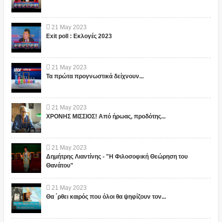
21
May
2023
Exit poll : Εκλογές 2023
21
May
2023
Τα πρώτα προγνωστικά δείχνουν...
21
May
2023
ΧΡΟΝΗΣ ΜΙΣΣΙΟΣ! Από ήρωας, προδότης...
21
May
2023
Δημήτρης Λιαντίνης - "Η Φιλοσοφική Θεώρηση του
Θανάτου"
21
May
2023
Θα ΄ρθει καιρός που όλοι θα ψηφίζουν τον...