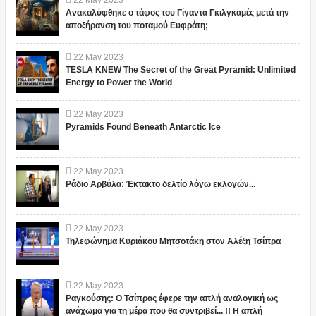
22
May
2023
Ανακαλύφθηκε ο τάφος του Γίγαντα Γκιλγκαμές μετά την
αποξήρανση του ποταμού Ευφράτη;
22
May
2023
TESLA KNEW The Secret of the Great Pyramid: Unlimited
Energy to Power the World
22
May
2023
Pyramids Found Beneath Antarctic Ice
22
May
2023
Ράδιο Αρβύλα: Έκτακτο δελτίο λόγω εκλογών...
22
May
2023
Τηλεφώνημα Κυριάκου Μητσοτάκη στον Αλέξη Τσίπρα
22
May
2023
Ραγκούσης: Ο Τσίπρας έφερε την απλή αναλογική ως
ανάχωμα για τη μέρα που θα συντριβεί... !! Η απλή