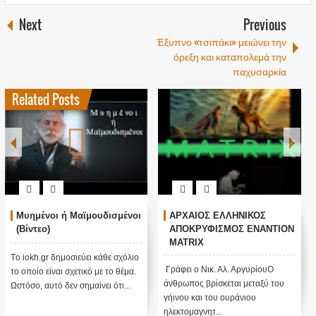
Next
Previous
Έξυπνο «τσιπάκι» μειώνει την
όρεξη και καταπολεμά την
παχυσαρκία
Related Posts
Μυημένοι ή Μαϊμουδισμένοι
ΑΡΧΑΙΟΣ ΕΛΛΗΝΙΚΟΣ
(Βίντεο)
ΑΠΟΚΡΥΦΙΣΜΟΣ ΕΝΑΝΤΙΟΝ
MATRIX
Tο iokh.gr δημοσιεύει κάθε σχόλιο
Γράφει ο Νικ. Αλ. ΑργυρίουΟ
το οποίο είναι σχετικό με το θέμα.
άνθρωπος βρίσκεται μεταξύ του
Ωστόσο, αυτό δεν σημαίνει ότι...
γήινου και του ουράνιου
ηλεκτομαγνητ...