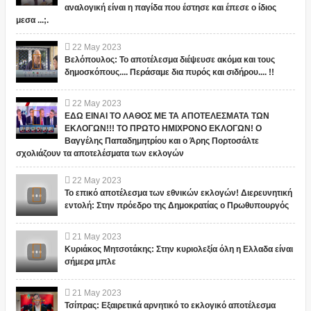
αναλογική είναι η παγίδα που έστησε και έπεσε ο ίδιος
μεσα ...;.
22
May
2023
Βελόπουλος: Το αποτέλεσμα διέψευσε ακόμα και τους
δημοσκόπους.... Περάσαμε δια πυρός και σιδήρου.... !!
22
May
2023
ΕΔΩ ΕΙΝΑΙ ΤΟ ΛΑΘΟΣ ΜΕ ΤΑ ΑΠΟΤΕΛΕΣΜΑΤΑ ΤΩΝ
ΕΚΛΟΓΩΝ!!! ΤΟ ΠΡΩΤΟ ΗΜΙΧΡΟΝΟ ΕΚΛΟΓΩΝ! Ο
Βαγγέλης Παπαδημητρίου και ο Άρης Πορτοσάλτε
σχολιάζουν τα αποτελέσματα των εκλογών
22
May
2023
Το επικό αποτέλεσμα των εθνικών εκλογών! Διερευνητική
εντολή: Στην πρόεδρο της Δημοκρατίας ο Πρωθυπουργός
21
May
2023
Κυριάκος Μητσοτάκης: Στην κυριολεξία όλη η Ελλαδα είναι
σήμερα μπλε
21
May
2023
Τσίπρας: Εξαιρετικά αρνητικό το εκλογικό αποτέλεσμα