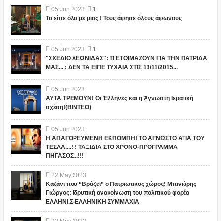
05
Jun
2023
1
Τα είπε όλα με μιας ! Τους άφησε όλους άφωνους
05
Jun
2023
1
"ΣΧΕΔΙΟ ΛΕΩΝΙΔΑΣ": ΤΙ ΕΤΟΙΜΑΖΟΥΝ ΓΙΑ ΤΗΝ ΠΑΤΡΙΔΑ
ΜΑΣ... ; ΔΕΝ ΤΑ ΕΙΠΕ ΤΥΧΑΙΑ ΣΤΙΣ 13/11/2015...
05
Jun
2023
ΑΥΤΑ ΤΡΕΜΟΥΝ! Οι Έλληνες και η Άγνωστη Ιερατική
σχέση!(ΒΙΝΤΕΟ)
05
Jun
2023
Η ΑΠΑΓΟΡΕΥΜΕΝΗ ΕΚΠΟΜΠΗ! ΤΟ ΑΓΝΩΣΤΟ ΑΤΙΑ ΤΟΥ
ΤΕΣΛΑ....!!! ΤΑΞΙΔΙΑ ΣΤΟ ΧΡΟΝΟ-ΠΡΟΓΡΑΜΜΑ
ΠΗΓΑΣΟΣ...!!!
22
May
2023
Καζάνι που “Βράζει” ο Πατριωτικος χώρος! Μπινιάρης
Γιώργος: Ιδρυτική ανακοίνωση του πολιτικού φορέα
ΕΛΛΗΝΙ.Σ-ΕΛΛΗΝΙΚΗ ΣΥΜΜΑΧΙΑ