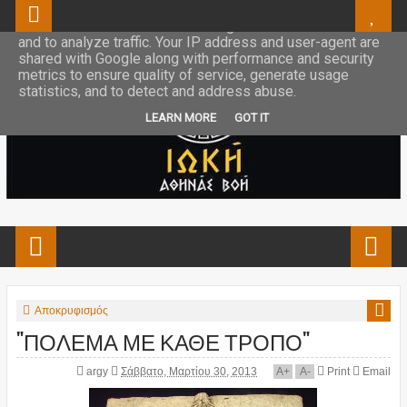
This site uses cookies from Google to deliver its services
and to analyze traffic. Your IP address and user-agent are
shared with Google along with performance and security
metrics to ensure quality of service, generate usage
statistics, and to detect and address abuse.
LEARN MORE
GOT IT
Αποκρυφισμός
"ΠΟΛΕΜΑ ΜΕ ΚΑΘΕ ΤΡΟΠΟ"
argy
Σάββατο, Μαρτίου 30, 2013
A
+
A
-
Print
Email