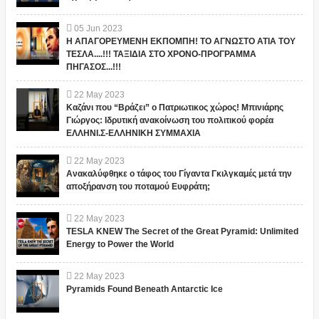
05
Jun
2023
Η ΑΠΑΓΟΡΕΥΜΕΝΗ ΕΚΠΟΜΠΗ! ΤΟ ΑΓΝΩΣΤΟ ΑΤΙΑ ΤΟΥ
ΤΕΣΛΑ....!!! ΤΑΞΙΔΙΑ ΣΤΟ ΧΡΟΝΟ-ΠΡΟΓΡΑΜΜΑ
ΠΗΓΑΣΟΣ...!!!
22
May
2023
Καζάνι που “Βράζει” ο Πατριωτικος χώρος! Μπινιάρης
Γιώργος: Ιδρυτική ανακοίνωση του πολιτικού φορέα
ΕΛΛΗΝΙ.Σ-ΕΛΛΗΝΙΚΗ ΣΥΜΜΑΧΙΑ
22
May
2023
Ανακαλύφθηκε ο τάφος του Γίγαντα Γκιλγκαμές μετά την
αποξήρανση του ποταμού Ευφράτη;
22
May
2023
TESLA KNEW The Secret of the Great Pyramid: Unlimited
Energy to Power the World
22
May
2023
Pyramids Found Beneath Antarctic Ice