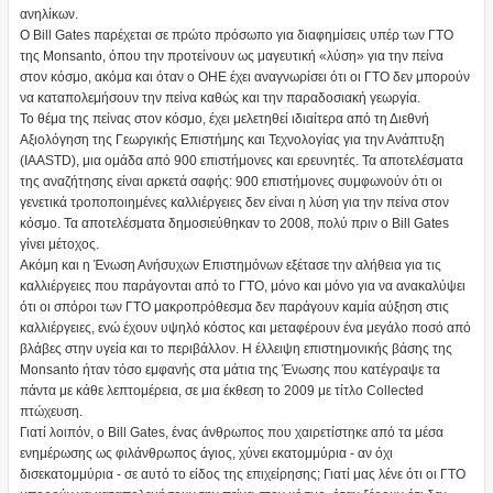
ανηλίκων.
Ο Bill Gates παρέχεται σε πρώτο πρόσωπο για διαφημίσεις υπέρ των ΓΤΟ
της Monsanto, όπου την προτείνουν ως μαγευτική «λύση» για την πείνα
στον κόσμο, ακόμα και όταν ο ΟΗΕ έχει αναγνωρίσει ότι οι ΓΤΟ δεν μπορούν
να καταπολεμήσουν την πείνα καθώς και την παραδοσιακή γεωργία.
Το θέμα της πείνας στον κόσμο, έχει μελετηθεί ιδιαίτερα από τη Διεθνή
Αξιολόγηση της Γεωργικής Επιστήμης και Τεχνολογίας για την Ανάπτυξη
(IAASTD), μια ομάδα από 900 επιστήμονες και ερευνητές. Τα αποτελέσματα
της αναζήτησης είναι αρκετά σαφής: 900 επιστήμονες συμφωνούν ότι οι
γενετικά τροποποιημένες καλλιέργειες δεν είναι η λύση για την πείνα στον
κόσμο. Τα αποτελέσματα δημοσιεύθηκαν το 2008, πολύ πριν ο Bill Gates
γίνει μέτοχος.
Ακόμη και η Ένωση Ανήσυχων Επιστημόνων εξέτασε την αλήθεια για τις
καλλιέργειες που παράγονται από το ΓΤΟ, μόνο και μόνο για να ανακαλύψει
ότι οι σπόροι των ΓΤΟ μακροπρόθεσμα δεν παράγουν καμία αύξηση στις
καλλιέργειες, ενώ έχουν υψηλό κόστος και μεταφέρουν ένα μεγάλο ποσό από
βλάβες στην υγεία και το περιβάλλον. Η έλλειψη επιστημονικής βάσης της
Monsanto ήταν τόσο εμφανής στα μάτια της Ένωσης που κατέγραψε τα
πάντα με κάθε λεπτομέρεια, σε μια έκθεση το 2009 με τίτλο Collected
πτώχευση.
Γιατί λοιπόν, ο Bill Gates, ένας άνθρωπος που χαιρετίστηκε από τα μέσα
ενημέρωσης ως φιλάνθρωπος άγιος, χύνει εκατομμύρια - αν όχι
δισεκατομμύρια - σε αυτό το είδος της επιχείρησης; Γιατί μας λένε ότι οι ΓΤΟ