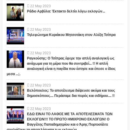
22
May
2023
Ράδιο Αρβύλα: Έκτακτο δελτίο λόγω εκλογών...
22
May
2023
Τηλεφώνημα Κυριάκου Μητσοτάκη στον Αλέξη Τσίπρα
22
May
2023
Ραγκούσης: Ο Τσίπρας έφερε την απλή αναλογική ως
ανάχωμα για τη μέρα που θα συντριβεί... !! Η απλή
αναλογική είναι η παγίδα που έστησε και έπεσε ο ίδιος
μεσα ...;.
22
May
2023
Βελόπουλος: Το αποτέλεσμα διέψευσε ακόμα και τους
δημοσκόπους.... Περάσαμε δια πυρός και σιδήρου.... !!
22
May
2023
ΕΔΩ ΕΙΝΑΙ ΤΟ ΛΑΘΟΣ ΜΕ ΤΑ ΑΠΟΤΕΛΕΣΜΑΤΑ ΤΩΝ
ΕΚΛΟΓΩΝ!!! ΤΟ ΠΡΩΤΟ ΗΜΙΧΡΟΝΟ ΕΚΛΟΓΩΝ! Ο
Βαγγέλης Παπαδημητρίου και ο Άρης Πορτοσάλτε
σχολιάζουν τα αποτελέσματα των εκλογών