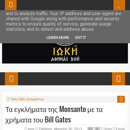
This site uses cookies from Google to deliver its services
and to analyze traffic. Your IP address and user-agent are
shared with Google along with performance and security
metrics to ensure quality of service, generate usage
statistics, and to detect and address abuse.
LEARN MORE
GOT IT
Νέα τάξη πραγμάτων
Τα εγκλήματα της Monsanto με τα
χρήματα του Bill Gates
argy
Σάββατο, Μαρτίου 30, 2013
A
+
A
-
Print
Email