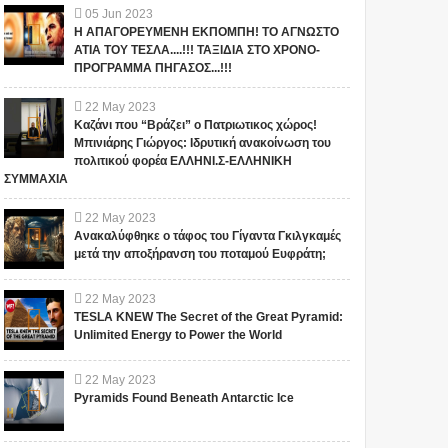
05
Jun
2023
Η ΑΠΑΓΟΡΕΥΜΕΝΗ ΕΚΠΟΜΠΗ! ΤΟ ΑΓΝΩΣΤΟ
ΑΤΙΑ ΤΟΥ ΤΕΣΛΑ....!!! ΤΑΞΙΔΙΑ ΣΤΟ ΧΡΟΝΟ-
ΠΡΟΓΡΑΜΜΑ ΠΗΓΑΣΟΣ...!!!
22
May
2023
Καζάνι που “Βράζει” ο Πατριωτικος χώρος!
Μπινιάρης Γιώργος: Ιδρυτική ανακοίνωση του
πολιτικού φορέα ΕΛΛΗΝΙ.Σ-ΕΛΛΗΝΙΚΗ
ΣΥΜΜΑΧΙΑ
22
May
2023
Ανακαλύφθηκε ο τάφος του Γίγαντα Γκιλγκαμές
μετά την αποξήρανση του ποταμού Ευφράτη;
Αυτός ο μεγάλος
ΟΙ ΕΙΔΗΣΕΙΣ ΓΙΑ ΤΙΣ
φιλάνθρωπος
ΕΞΕΛΙΞΕΙΣ ΣΤΟ
22
May
2023
προειδοποίησε ότι το
FACEBOOK
TESLA KNEW The Secret of the Great Pyramid:
χειρότερο κύμα έρχεται
ΠΡΟΒΛΗΜΑΤΙΖΟΥΝ!!!
Unlimited Energy to Power the World
τώρα με την μετάλλαξη
ΠΟΙΟΣ ΚΑΝΕΙ
ΣΕ ΕΥΧΑΡΙΣΤΟΥΜΕ.... Bill Το
Το iokh.gr δημοσιεύει κάθε
όμικρον ....
ΚΟΥΜΑΝΤΟ ΤΕΛΙΚΑ;
iokh.gr δημοσιεύει κάθε σχόλιο
σχόλιο το οποίο είναι σχετικό
22
May
2023
(VIDEO)
το οποίο είναι σχετικό με το
με το θέμα. Ωστόσο, αυτό δεν
Pyramids Found Beneath Antarctic Ice
θέμ...
σημαίνει ότι...