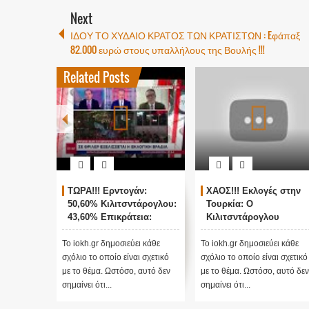
Next
ΙΔΟΥ ΤΟ ΧΥΔΑΙΟ ΚΡΑΤΟΣ ΤΩΝ ΚΡΑΤΙΣΤΩΝ : Eφάπαξ
82.000 ευρώ στους υπαλλήλους της Βουλής !!!
Related Posts
ΤΩΡΑ!!! Ερντογάν:
ΧΑΟΣ!!! Εκλογές στην
50,60% Κιλιτσντάρογλου:
Τουρκία: Ο
43,60% Επικράτεια:
Κιλιτσντάρογλου
78,2%
αμφισβητεί τα
αποτελέσματα θα γίνου
Το iokh.gr δημοσιεύει κάθε
Το iokh.gr δημοσιεύει κάθε
ενστάσεις...
σχόλιο το οποίο είναι σχετικό
σχόλιο το οποίο είναι σχετικό
με το θέμα. Ωστόσο, αυτό δεν
με το θέμα. Ωστόσο, αυτό δεν
σημαίνει ότι...
σημαίνει ότι...