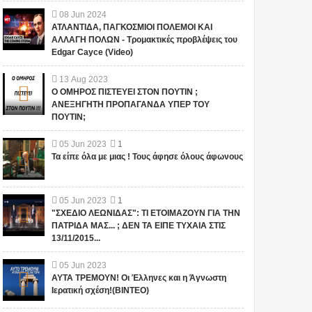
08
Jun
2024
ΑΤΛΑΝΤΙΔΑ, ΠΑΓΚΟΣΜΙΟΙ ΠΟΛΕΜΟΙ ΚΑΙ
ΑΛΛΑΓΗ ΠΟΛΩΝ - Τρομακτικές προβλέψεις του
Edgar Cayce (Video)
13
Aug
2023
Ο ΟΜΗΡΟΣ ΠΙΣΤΕΥΕΙ ΣΤΟΝ ΠΟΥΤΙΝ ;
ΑΝΕΞΗΓΗΤΗ ΠΡΟΠΑΓΑΝΔΑ ΥΠΕΡ ΤΟΥ
ΠΟΥΤΙΝ;
05
Jun
2023
1
Τα είπε όλα με μιας ! Τους άφησε όλους άφωνους
05
Jun
2023
1
"ΣΧΕΔΙΟ ΛΕΩΝΙΔΑΣ": ΤΙ ΕΤΟΙΜΑΖΟΥΝ ΓΙΑ ΤΗΝ
ΠΑΤΡΙΔΑ ΜΑΣ... ; ΔΕΝ ΤΑ ΕΙΠΕ ΤΥΧΑΙΑ ΣΤΙΣ
13/11/2015...
05
Jun
2023
ΑΥΤΑ ΤΡΕΜΟΥΝ! Οι Έλληνες και η Άγνωστη
Ιερατική σχέση!(ΒΙΝΤΕΟ)