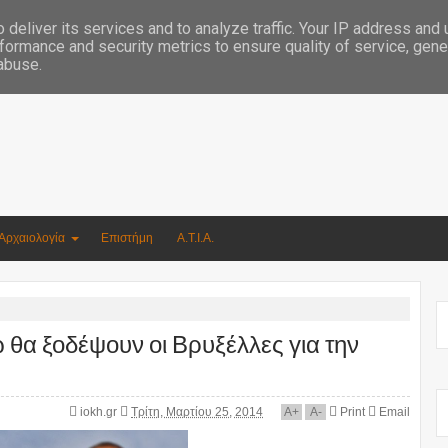
Συγγραφέας Νικόλαος Αργυρίου
deliver its services and to analyze traffic. Your IP address and
formance and security metrics to ensure quality of service, gen
 abuse.
Αρχαιολογία
Επιστήμη
Α.Τ.Ι.Α.
 θα ξοδέψουν οι Βρυξέλλες για την
iokh.gr
Τρίτη, Μαρτίου 25, 2014
A
+
A
-
Print
Email