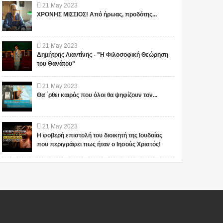
21
May
2023
ΧΡΟΝΗΣ ΜΙΣΣΙΟΣ! Από ήρωας, προδότης...
21
May
2023
Δημήτρης Λιαντίνης - "Η Φιλοσοφική Θεώρηση
του Θανάτου"
21
May
2023
Θα ΄ρθει καιρός που όλοι θα ψηφίζουν τον...
21
May
2023
Η φοβερή επιστολή του διοικητή της Ιουδαίας
που περιγράφει πως ήταν ο Ιησούς Χριστός!