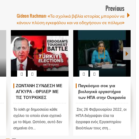
Previous
Gideon Rachman: «Τα σχολικά βιβλία ιστορίας μπορούν να
κάνουν πλύση εγκεφάλου και να οδηγήσουν σε πόλεμο»
ΖΩΝΤΑΝΗ ΣΥΝΔΕΣΗ ΜΕ
Παγκόσμιο σοκ για
ΑΓΚΥΡΑ - ΘΡΙΛΕΡ ΜΕ
βιολογικά εργαστήρια
ΤΙΣ ΤΟΥΡΚΙΚΕΣ
των ΗΠΑ στην Ουκρανία
ΕΚΛΟΓΕΣ !
ν
Το iokh.gr δημοσιεύει κάθε
Στις 26 Φεβρουαρίου 2022, οι
σχόλιο το οποίο είναι σχετικό
ΗΠΑ διέγραψαν όλα τα
με το θέμα. Ωστόσο, αυτό δεν
έγγραφα ενός Εργαστηρίου
σημαίνει ότι...
Βιοόπλων τους στη...