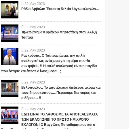
22
May
2023
Ράδιο Αρβύλα: Έκτακτο δελτίο λόγω εκλογών...
22
May
2023
Τηλεφώνημα Κυριάκου Μητσοτάκη στον Αλέξη
Τσίπρα
22
May
2023
Ραγκούσης: Ο Τσίπρας έφερε την απλή
αναλογική ως ανάχωμα για τη μέρα που θα
συντριβεί... !! Η απλή αναλογική είναι η παγίδα
που έστησε και έπεσε ο ίδιος μεσα ...;.
22
May
2023
Βελόπουλος: Το αποτέλεσμα διέψευσε ακόμα και
τους δημοσκόπους.... Περάσαμε δια πυρός και
σιδήρου.... !!
22
May
2023
ΕΔΩ ΕΙΝΑΙ ΤΟ ΛΑΘΟΣ ΜΕ ΤΑ ΑΠΟΤΕΛΕΣΜΑΤΑ
ΤΩΝ ΕΚΛΟΓΩΝ!!! ΤΟ ΠΡΩΤΟ ΗΜΙΧΡΟΝΟ
ΕΚΛΟΓΩΝ! Ο Βαγγέλης Παπαδημητρίου και ο