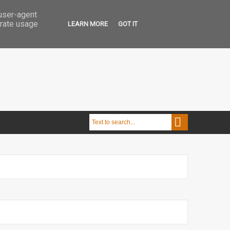
 user-agent
erate usage
LEARN MORE
GOT IT