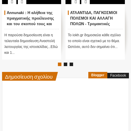
nnunaki : Η αλήθεια της
ΑΤΛΑΝΤΙΔΑ, ΠΑΓΚΟΣΜΙΟΙ
Ο 
ραγματικής προέλευσης
ΠΟΛΕΜΟΙ ΚΑΙ ΑΛΛΑΓΗ
ΠΟ
αι του σκοπού τους και
ΠΟΛΩΝ - Τρομακτικές
ΠΡ
ναστολή λειτουργίας μας
προβλέψεις του Edgar
ΠΟ
..
Cayce (Video)
παρούσα δημοσίευση είναι η
Το iokh.gr δημοσιεύει κάθε σχόλιο
ΑΝΕ
λευταία δημοσίευση:Αναστολή
το οποίο είναι σχετικό με το θέμα.
ΥΠΕΡ
ιτουργίας της ιστοσελίδας...Εδώ
Ωστόσο, αυτό δεν σημαίνει ότι...
ΜΕΓΑ
 1...
πίσω 
Δημοσίευση σχολίου
Blogger
Facebook