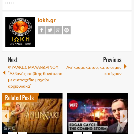
ΠΗΓΗ
iokh.gr
Next
Previous
ΦΥΛΑΚΕΣ ΜΑΛΑΝΔΡΙΝΟΥ:
Ανήκουμε κάπου, κάποιοι μας
"Αλβανός ισοβίτης θανάτωσε
κατέχουν
με αυτοσχέδιο μαχαίρι
αρχιφύλακα"
Related Posts