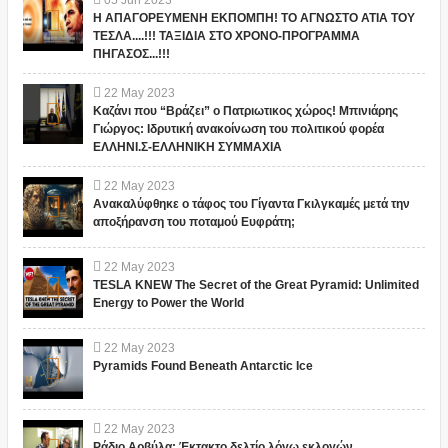
Η ΑΠΑΓΟΡΕΥΜΕΝΗ ΕΚΠΟΜΠΗ! ΤΟ ΑΓΝΩΣΤΟ ΑΤΙΑ ΤΟΥ
ΤΕΣΛΑ....!!! ΤΑΞΙΔΙΑ ΣΤΟ ΧΡΟΝΟ-ΠΡΟΓΡΑΜΜΑ
ΠΗΓΑΣΟΣ...!!!
22
May
2023
Καζάνι που “Βράζει” ο Πατριωτικος χώρος! Μπινιάρης
Γιώργος: Ιδρυτική ανακοίνωση του πολιτικού φορέα
ΕΛΛΗΝΙ.Σ-ΕΛΛΗΝΙΚΗ ΣΥΜΜΑΧΙΑ
22
May
2023
Ανακαλύφθηκε ο τάφος του Γίγαντα Γκιλγκαμές μετά την
αποξήρανση του ποταμού Ευφράτη;
22
May
2023
TESLA KNEW The Secret of the Great Pyramid: Unlimited
Energy to Power the World
22
May
2023
Pyramids Found Beneath Antarctic Ice
22
May
2023
Ράδιο Αρβύλα: Έκτακτο δελτίο λόγω εκλογών...