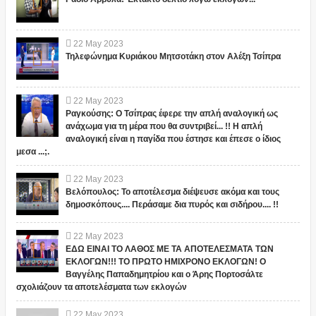
22
May
2023
Τηλεφώνημα Κυριάκου Μητσοτάκη στον Αλέξη Τσίπρα
22
May
2023
Ραγκούσης: Ο Τσίπρας έφερε την απλή αναλογική ως
ανάχωμα για τη μέρα που θα συντριβεί... !! Η απλή
αναλογική είναι η παγίδα που έστησε και έπεσε ο ίδιος
μεσα ...;.
22
May
2023
Βελόπουλος: Το αποτέλεσμα διέψευσε ακόμα και τους
δημοσκόπους.... Περάσαμε δια πυρός και σιδήρου.... !!
22
May
2023
ΕΔΩ ΕΙΝΑΙ ΤΟ ΛΑΘΟΣ ΜΕ ΤΑ ΑΠΟΤΕΛΕΣΜΑΤΑ ΤΩΝ
ΕΚΛΟΓΩΝ!!! ΤΟ ΠΡΩΤΟ ΗΜΙΧΡΟΝΟ ΕΚΛΟΓΩΝ! Ο
Βαγγέλης Παπαδημητρίου και ο Άρης Πορτοσάλτε
σχολιάζουν τα αποτελέσματα των εκλογών
22
May
2023