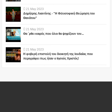
21
May
2023
Δημήτρης Λιαντίνης - "Η Φιλοσοφική Θεώρηση του
Θανάτου"
21
May
2023
Θα ΄ρθει καιρός που όλοι θα ψηφίζουν τον...
21
May
2023
Η φοβερή επιστολή του διοικητή της Ιουδαίας που
περιγράφει πως ήταν ο Ιησούς Χριστός!