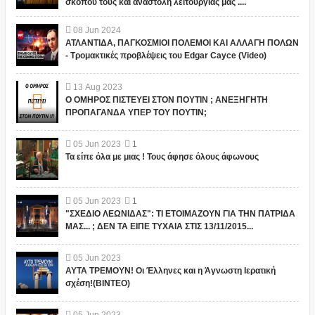
σκοπού τους και αναστολή λειτουργίας μας ....
08
Jun
2024
ΑΤΛΑΝΤΙΔΑ, ΠΑΓΚΟΣΜΙΟΙ ΠΟΛΕΜΟΙ ΚΑΙ ΑΛΛΑΓΗ ΠΟΛΩΝ
- Τρομακτικές προβλέψεις του Edgar Cayce (Video)
13
Aug
2023
Ο ΟΜΗΡΟΣ ΠΙΣΤΕΥΕΙ ΣΤΟΝ ΠΟΥΤΙΝ ; ΑΝΕΞΗΓΗΤΗ
ΠΡΟΠΑΓΑΝΔΑ ΥΠΕΡ ΤΟΥ ΠΟΥΤΙΝ;
05
Jun
2023
1
Τα είπε όλα με μιας ! Τους άφησε όλους άφωνους
05
Jun
2023
1
"ΣΧΕΔΙΟ ΛΕΩΝΙΔΑΣ": ΤΙ ΕΤΟΙΜΑΖΟΥΝ ΓΙΑ ΤΗΝ ΠΑΤΡΙΔΑ
ΜΑΣ... ; ΔΕΝ ΤΑ ΕΙΠΕ ΤΥΧΑΙΑ ΣΤΙΣ 13/11/2015...
05
Jun
2023
ΑΥΤΑ ΤΡΕΜΟΥΝ! Οι Έλληνες και η Άγνωστη Ιερατική
σχέση!(ΒΙΝΤΕΟ)
05
Jun
2023