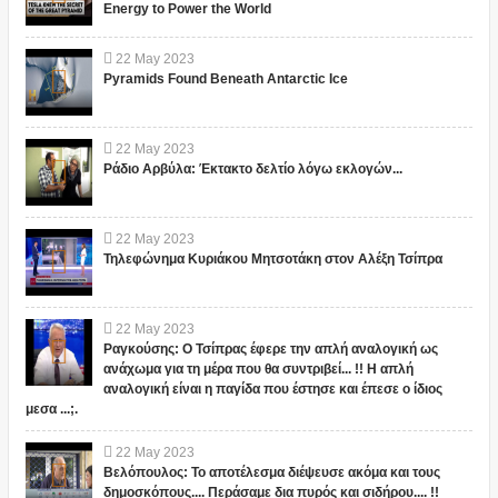
Energy to Power the World
22
May
2023
Pyramids Found Beneath Antarctic Ice
22
May
2023
Ράδιο Αρβύλα: Έκτακτο δελτίο λόγω εκλογών...
22
May
2023
Τηλεφώνημα Κυριάκου Μητσοτάκη στον Αλέξη Τσίπρα
22
May
2023
Ραγκούσης: Ο Τσίπρας έφερε την απλή αναλογική ως
ανάχωμα για τη μέρα που θα συντριβεί... !! Η απλή
αναλογική είναι η παγίδα που έστησε και έπεσε ο ίδιος
μεσα ...;.
22
May
2023
Βελόπουλος: Το αποτέλεσμα διέψευσε ακόμα και τους
δημοσκόπους.... Περάσαμε δια πυρός και σιδήρου.... !!