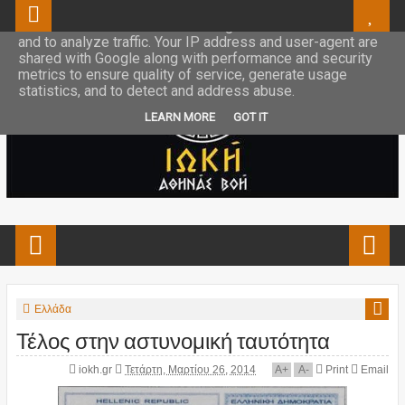
This site uses cookies from Google to deliver its services
and to analyze traffic. Your IP address and user-agent are
shared with Google along with performance and security
metrics to ensure quality of service, generate usage
statistics, and to detect and address abuse.
LEARN MORE
GOT IT
Ελλάδα
Τέλος στην αστυνομική ταυτότητα
iokh.gr
Τετάρτη, Μαρτίου 26, 2014
A
+
A
-
Print
Email