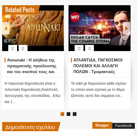
Related Posts
Annunaki : Η αλήθεια της
ΑΤΛΑΝΤΙΔΑ, ΠΑΓΚΟΣΜΙΟΙ
πραγματικής προέλευσης
ΠΟΛΕΜΟΙ ΚΑΙ ΑΛΛΑΓΗ
και του σκοπού τους και
ΠΟΛΩΝ - Τρομακτικές
αναστολή λειτουργίας μας
προβλέψεις του Edgar
....
Cayce (Video)
Η παρούσα δημοσίευση είναι η
Το iokh.gr δημοσιεύει κάθε σχόλιο
τελευταία δημοσίευση:Αναστολή
το οποίο είναι σχετικό με το θέμα.
λειτουργίας της ιστοσελίδας...Εδώ
Ωστόσο, αυτό δεν σημαίνει ότι...
και 1...
Δημοσίευση σχολίου
Blogger
Facebook