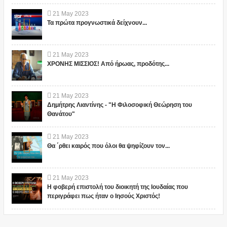
21
May
2023
Τα πρώτα προγνωστικά δείχνουν...
21
May
2023
ΧΡΟΝΗΣ ΜΙΣΣΙΟΣ! Από ήρωας, προδότης...
21
May
2023
Δημήτρης Λιαντίνης - "Η Φιλοσοφική Θεώρηση του
Θανάτου"
21
May
2023
Θα ΄ρθει καιρός που όλοι θα ψηφίζουν τον...
21
May
2023
Η φοβερή επιστολή του διοικητή της Ιουδαίας που
περιγράφει πως ήταν ο Ιησούς Χριστός!