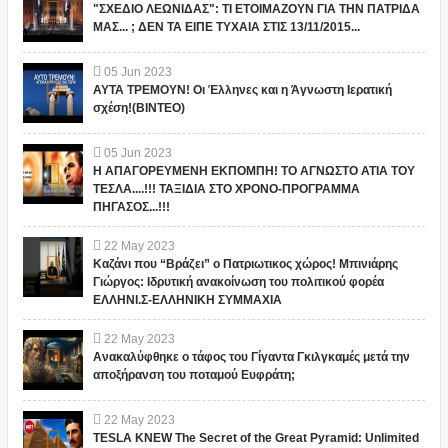
"ΣΧΕΔΙΟ ΛΕΩΝΙΔΑΣ": ΤΙ ΕΤΟΙΜΑΖΟΥΝ ΓΙΑ ΤΗΝ ΠΑΤΡΙΔΑ
ΜΑΣ... ; ΔΕΝ ΤΑ ΕΙΠΕ ΤΥΧΑΙΑ ΣΤΙΣ 13/11/2015...
05
Jun
2023
ΑΥΤΑ ΤΡΕΜΟΥΝ! Οι Έλληνες και η Άγνωστη Ιερατική
σχέση!(ΒΙΝΤΕΟ)
05
Jun
2023
Η ΑΠΑΓΟΡΕΥΜΕΝΗ ΕΚΠΟΜΠΗ! ΤΟ ΑΓΝΩΣΤΟ ΑΤΙΑ ΤΟΥ
ΤΕΣΛΑ....!!! ΤΑΞΙΔΙΑ ΣΤΟ ΧΡΟΝΟ-ΠΡΟΓΡΑΜΜΑ
ΠΗΓΑΣΟΣ...!!!
22
May
2023
Καζάνι που “Βράζει” ο Πατριωτικος χώρος! Μπινιάρης
Γιώργος: Ιδρυτική ανακοίνωση του πολιτικού φορέα
ΕΛΛΗΝΙ.Σ-ΕΛΛΗΝΙΚΗ ΣΥΜΜΑΧΙΑ
22
May
2023
Ανακαλύφθηκε ο τάφος του Γίγαντα Γκιλγκαμές μετά την
αποξήρανση του ποταμού Ευφράτη;
22
May
2023
TESLA KNEW The Secret of the Great Pyramid: Unlimited