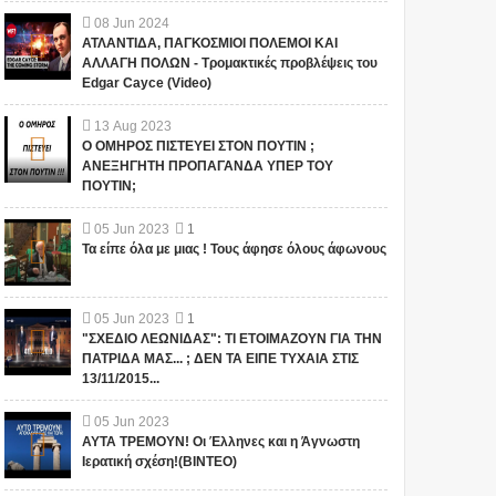
08
Jun
2024
ΑΤΛΑΝΤΙΔΑ, ΠΑΓΚΟΣΜΙΟΙ ΠΟΛΕΜΟΙ ΚΑΙ
ΑΛΛΑΓΗ ΠΟΛΩΝ - Τρομακτικές προβλέψεις του
Edgar Cayce (Video)
13
Aug
2023
Ο ΟΜΗΡΟΣ ΠΙΣΤΕΥΕΙ ΣΤΟΝ ΠΟΥΤΙΝ ;
ΑΝΕΞΗΓΗΤΗ ΠΡΟΠΑΓΑΝΔΑ ΥΠΕΡ ΤΟΥ
ΠΟΥΤΙΝ;
05
Jun
2023
1
Τα είπε όλα με μιας ! Τους άφησε όλους άφωνους
05
Jun
2023
1
"ΣΧΕΔΙΟ ΛΕΩΝΙΔΑΣ": ΤΙ ΕΤΟΙΜΑΖΟΥΝ ΓΙΑ ΤΗΝ
ΠΑΤΡΙΔΑ ΜΑΣ... ; ΔΕΝ ΤΑ ΕΙΠΕ ΤΥΧΑΙΑ ΣΤΙΣ
13/11/2015...
05
Jun
2023
ΑΥΤΑ ΤΡΕΜΟΥΝ! Οι Έλληνες και η Άγνωστη
Ιερατική σχέση!(ΒΙΝΤΕΟ)