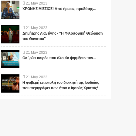
21
May
2023
ΧΡΟΝΗΣ ΜΙΣΣΙΟΣ! Από ήρωας, προδότης...
21
May
2023
Δημήτρης Λιαντίνης - "Η Φιλοσοφική Θεώρηση
του Θανάτου"
21
May
2023
Θα ΄ρθει καιρός που όλοι θα ψηφίζουν τον...
21
May
2023
Η φοβερή επιστολή του διοικητή της Ιουδαίας
που περιγράφει πως ήταν ο Ιησούς Χριστός!