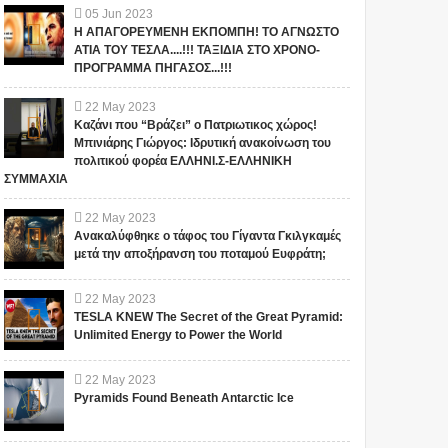
05
Jun
2023
Η ΑΠΑΓΟΡΕΥΜΕΝΗ ΕΚΠΟΜΠΗ! ΤΟ ΑΓΝΩΣΤΟ
ΑΤΙΑ ΤΟΥ ΤΕΣΛΑ....!!! ΤΑΞΙΔΙΑ ΣΤΟ ΧΡΟΝΟ-
ΠΡΟΓΡΑΜΜΑ ΠΗΓΑΣΟΣ...!!!
22
May
2023
Καζάνι που “Βράζει” ο Πατριωτικος χώρος!
Μπινιάρης Γιώργος: Ιδρυτική ανακοίνωση του
πολιτικού φορέα ΕΛΛΗΝΙ.Σ-ΕΛΛΗΝΙΚΗ
ΣΥΜΜΑΧΙΑ
22
May
2023
Ανακαλύφθηκε ο τάφος του Γίγαντα Γκιλγκαμές
μετά την αποξήρανση του ποταμού Ευφράτη;
22
May
2023
TESLA KNEW The Secret of the Great Pyramid:
Unlimited Energy to Power the World
22
May
2023
Pyramids Found Beneath Antarctic Ice