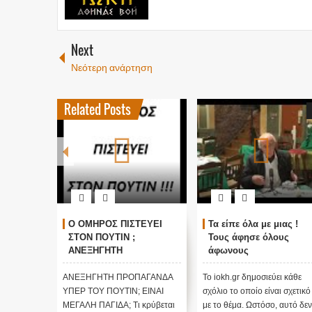
Next
Νεότερη ανάρτηση
Related Posts
ΓΚΟΣΜΙΟΙ
Ο ΟΜΗΡΟΣ ΠΙΣΤΕΥΕΙ
Τα είπε όλα με μιας !
ΑΛΛΑΓΗ
ΣΤΟΝ ΠΟΥΤΙΝ ;
Τους άφησε όλους
τικές
ΑΝΕΞΗΓΗΤΗ
άφωνους
 Edgar
ΠΡΟΠΑΓΑΝΔΑ ΥΠΕΡ ΤΟΥ
ΠΟΥΤΙΝ;
ι κάθε
ΑΝΕΞΗΓΗΤΗ ΠΡΟΠΑΓΑΝΔΑ
Το iokh.gr δημοσιεύει κάθε
ι σχετικό
ΥΠΕΡ ΤΟΥ ΠΟΥΤΙΝ; ΕΙΝΑΙ
σχόλιο το οποίο είναι σχετικό
 αυτό δεν
ΜΕΓΑΛΗ ΠΑΓΙΔΑ; Τι κρύβεται
με το θέμα. Ωστόσο, αυτό δεν