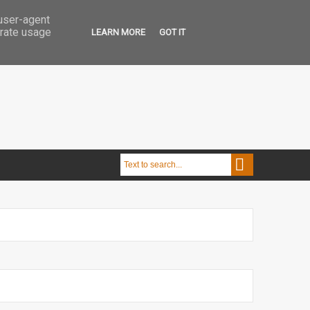
 user-agent
erate usage
LEARN MORE
GOT IT