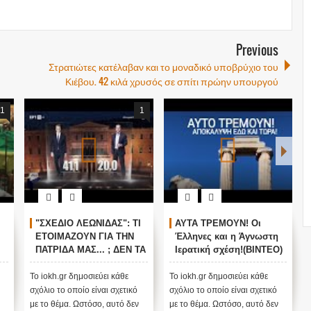
Previous
Στρατιώτες κατέλαβαν και το μοναδικό υποβρύχιο του
Κιέβου. 42 κιλά χρυσός σε σπίτι πρώην υπουργού
1
1
"ΣΧΕΔΙΟ ΛΕΩΝΙΔΑΣ": ΤΙ
ΑΥΤΑ ΤΡΕΜΟΥΝ! Οι
ΕΤΟΙΜΑΖΟΥΝ ΓΙΑ ΤΗΝ
Έλληνες και η Άγνωστη
ΠΑΤΡΙΔΑ ΜΑΣ... ; ΔΕΝ ΤΑ
Ιερατική σχέση!(ΒΙΝΤΕΟ)
ΕΙΠΕ ΤΥΧΑΙΑ ΣΤΙΣ
13/11/2015...
Το iokh.gr δημοσιεύει κάθε
Το iokh.gr δημοσιεύει κάθε
σχόλιο το οποίο είναι σχετικό
σχόλιο το οποίο είναι σχετικό
με το θέμα. Ωστόσο, αυτό δεν
με το θέμα. Ωστόσο, αυτό δεν