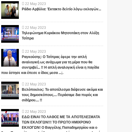
22
May
2023
Ράδιο Αρβύλα: Έκτακτο δελτίο λόγω εκλογών...
22
May
2023
Τηλεφώνημα Κυριάκου Μητσοτάκη στον Αλέξη
Τσίπρα
22
May
2023
Ραγκούσης: Ο Τσίπρας έφερε την απλή
αναλογική ως ανάχωμα για τη μέρα που θα
συντριβεί... !! Η απλή αναλογική είναι η παγίδα
που έστησε και έπεσε ο ίδιος μεσα ...;.
22
May
2023
Βελόπουλος: Το αποτέλεσμα διέψευσε ακόμα και
τους δημοσκόπους.... Περάσαμε δια πυρός και
σιδήρου.... !!
22
May
2023
ΕΔΩ ΕΙΝΑΙ ΤΟ ΛΑΘΟΣ ΜΕ ΤΑ ΑΠΟΤΕΛΕΣΜΑΤΑ
ΤΩΝ ΕΚΛΟΓΩΝ!!! ΤΟ ΠΡΩΤΟ ΗΜΙΧΡΟΝΟ
ΕΚΛΟΓΩΝ! Ο Βαγγέλης Παπαδημητρίου και ο