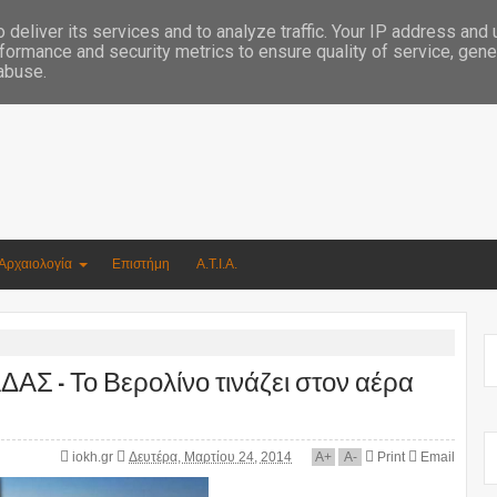
Συγγραφέας Νικόλαος Αργυρίου
deliver its services and to analyze traffic. Your IP address and
formance and security metrics to ensure quality of service, gen
 abuse.
Αρχαιολογία
Επιστήμη
Α.Τ.Ι.Α.
- Το Βερολίνο τινάζει στον αέρα
iokh.gr
Δευτέρα, Μαρτίου 24, 2014
A
+
A
-
Print
Email