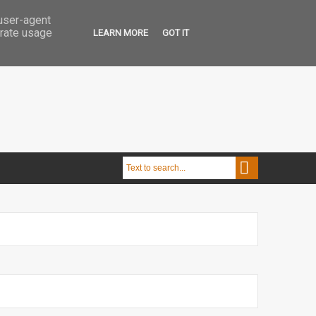
 user-agent
erate usage
LEARN MORE
GOT IT