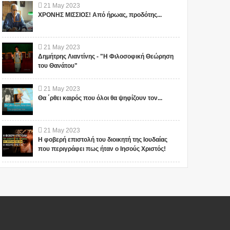
21
May
2023
ΧΡΟΝΗΣ ΜΙΣΣΙΟΣ! Από ήρωας, προδότης...
21
May
2023
Δημήτρης Λιαντίνης - "Η Φιλοσοφική Θεώρηση
του Θανάτου"
21
May
2023
Θα ΄ρθει καιρός που όλοι θα ψηφίζουν τον...
21
May
2023
Η φοβερή επιστολή του διοικητή της Ιουδαίας
που περιγράφει πως ήταν ο Ιησούς Χριστός!