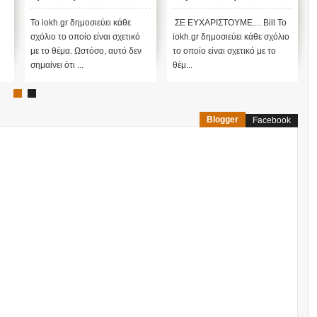
χειρότερο κύμα έρχεται
Adv
τώρα με την μετάλλαξη
Sup
Το iokh.gr δημοσιεύει κάθε
ΣΕ ΕΥΧΑΡΙΣΤΟΥΜΕ.... Bill Το
Οι Κιν
όμικρον ....
Tok
σχόλιο το οποίο είναι σχετικό
iokh.gr δημοσιεύει κάθε σχόλιο
ότι χτ
με το θέμα. Ωστόσο, αυτό δεν
το οποίο είναι σχετικό με το
ήλιο»
σημαίνει ότι ...
θέμ...
Exper
Blogger
Facebook