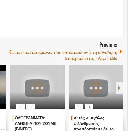
Previous
8 επιστημονικές έρευνες που αποδεικνύουν ότι η συνείδηση
διαμορφώνει το... υλικό πεδίο
ΟΛΟΓΡΑΜΜΑΤΑ:
Αυτός ο μεγάλος
ΚΙΝ
ΑΛΗΘΕΙΑ ΠΟΥ ΖΟΥΜΕ;
φιλάνθρωπος
δεύ
(ΒΙΝΤΕΟ)
προειδοποίησε ότι το
ήλι