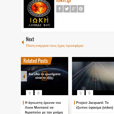
iokh.gr
Next
Πόση ενέργεια τους έχεις προσφέρει;
Related Posts
Η άγνωστη έρευνα του
Project Jacquard: Το
Λουκ Μοντανιέ να
έξυπνο ύφασμα (video)
θεραπεύει με την μνήμη