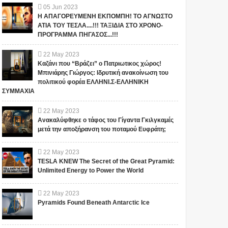
05
Jun
2023
Η ΑΠΑΓΟΡΕΥΜΕΝΗ ΕΚΠΟΜΠΗ! ΤΟ ΑΓΝΩΣΤΟ
ΑΤΙΑ ΤΟΥ ΤΕΣΛΑ....!!! ΤΑΞΙΔΙΑ ΣΤΟ ΧΡΟΝΟ-
ΠΡΟΓΡΑΜΜΑ ΠΗΓΑΣΟΣ...!!!
22
May
2023
Καζάνι που “Βράζει” ο Πατριωτικος χώρος!
Μπινιάρης Γιώργος: Ιδρυτική ανακοίνωση του
πολιτικού φορέα ΕΛΛΗΝΙ.Σ-ΕΛΛΗΝΙΚΗ
ΣΥΜΜΑΧΙΑ
22
May
2023
Ανακαλύφθηκε ο τάφος του Γίγαντα Γκιλγκαμές
μετά την αποξήρανση του ποταμού Ευφράτη;
22
May
2023
TESLA KNEW The Secret of the Great Pyramid:
Unlimited Energy to Power the World
22
May
2023
Pyramids Found Beneath Antarctic Ice
Α - Η κατασκευή ενός
Η Μεταφυσική ερμηνεία
τερου «τεχνητού
στο Πυθαγόρειο θεώρημα
ου»: Experimental
της Ευκλείδειας