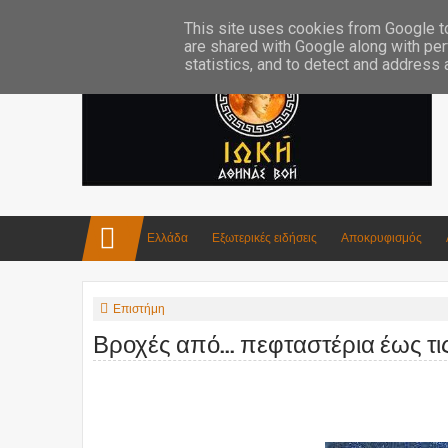
Επικοινωνία:info4iokh@gmail.com
Κατασκευές
Ποίηση
This site uses cookies from Google to 
are shared with Google along with per
statistics, and to detect and address
Ελλάδα
Εξωτερικές ειδήσεις
Αποκρυφισμός
Επιστήμη
Βροχές από... πεφταστέρια έως τι