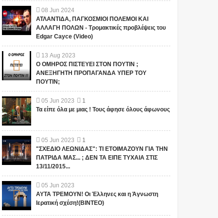
08
Jun
2024
ΑΤΛΑΝΤΙΔΑ, ΠΑΓΚΟΣΜΙΟΙ ΠΟΛΕΜΟΙ ΚΑΙ
ΑΛΛΑΓΗ ΠΟΛΩΝ - Τρομακτικές προβλέψεις του
Edgar Cayce (Video)
13
Aug
2023
Ο ΟΜΗΡΟΣ ΠΙΣΤΕΥΕΙ ΣΤΟΝ ΠΟΥΤΙΝ ;
ΑΝΕΞΗΓΗΤΗ ΠΡΟΠΑΓΑΝΔΑ ΥΠΕΡ ΤΟΥ
ΠΟΥΤΙΝ;
05
Jun
2023
1
Τα είπε όλα με μιας ! Τους άφησε όλους άφωνους
05
Jun
2023
1
"ΣΧΕΔΙΟ ΛΕΩΝΙΔΑΣ": ΤΙ ΕΤΟΙΜΑΖΟΥΝ ΓΙΑ ΤΗΝ
ΠΑΤΡΙΔΑ ΜΑΣ... ; ΔΕΝ ΤΑ ΕΙΠΕ ΤΥΧΑΙΑ ΣΤΙΣ
13/11/2015...
05
Jun
2023
ΑΥΤΑ ΤΡΕΜΟΥΝ! Οι Έλληνες και η Άγνωστη
Ιερατική σχέση!(ΒΙΝΤΕΟ)