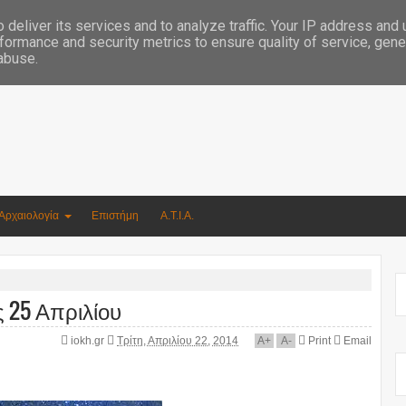
Συγγραφέας Νικόλαος Αργυρίου
deliver its services and to analyze traffic. Your IP address and
formance and security metrics to ensure quality of service, gen
 abuse.
Αρχαιολογία
Επιστήμη
Α.Τ.Ι.Α.
ς 25 Απριλίου
iokh.gr
Τρίτη, Απριλίου 22, 2014
A
+
A
-
Print
Email