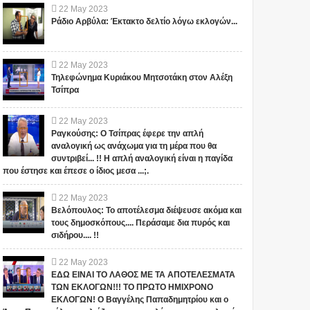
anced
Γεωμετρίας
22
May
2023
erconducting
Ράδιο Αρβύλα: Έκτακτο δελτίο λόγω εκλογών...
έζοι επιστήμονες λέγεται
Το ανθρώπινο μέτρο, είναι το
amak
ίζουν έναν νέο «τεχνητό
μέτρο του σύμπαντος και το
, που ονομάζεται
συμπαντικό μέτρο είναι το
imental...
ανθρώπινο μέτρο. Α...
22
May
2023
Τηλεφώνημα Κυριάκου Μητσοτάκη στον Αλέξη
Τσίπρα
22
May
2023
Ραγκούσης: Ο Τσίπρας έφερε την απλή
αναλογική ως ανάχωμα για τη μέρα που θα
συντριβεί... !! Η απλή αναλογική είναι η παγίδα
που έστησε και έπεσε ο ίδιος μεσα ...;.
22
May
2023
Βελόπουλος: Το αποτέλεσμα διέψευσε ακόμα και
τους δημοσκόπους.... Περάσαμε δια πυρός και
σιδήρου.... !!
22
May
2023
ΕΔΩ ΕΙΝΑΙ ΤΟ ΛΑΘΟΣ ΜΕ ΤΑ ΑΠΟΤΕΛΕΣΜΑΤΑ
ΤΩΝ ΕΚΛΟΓΩΝ!!! ΤΟ ΠΡΩΤΟ ΗΜΙΧΡΟΝΟ
ΕΚΛΟΓΩΝ! Ο Βαγγέλης Παπαδημητρίου και ο