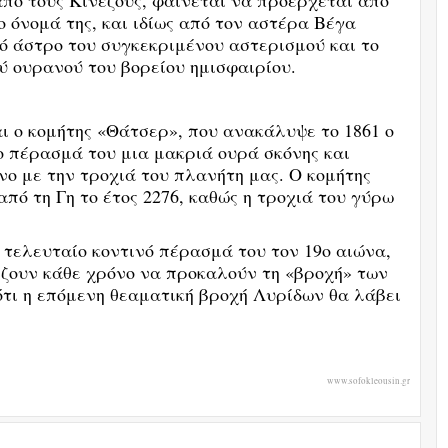
πό τους Κινέζους, φαίνεται να προέρχεται από
ο όνομά της, και ιδίως από τον αστέρα Βέγα
ρό άστρο του συγκεκριμένου αστερισμού και το
ύ ουρανού του βορείου ημισφαιρίου.
ι ο κομήτης «Θάτσερ», που ανακάλυψε το 1861 ο
ο πέρασμά του μια μακριά ουρά σκόνης και
ο με την τροχιά του πλανήτη μας. Ο κομήτης
πό τη Γη το έτος 2276, καθώς η τροχιά του γύρω
 τελευταίο κοντινό πέρασμά του τον 19ο αιώνα,
ίζουν κάθε χρόνο να προκαλούν τη «βροχή» των
ότι η επόμενη θεαματική βροχή Λυρίδων θα λάβει
www.sofokleousin.gr