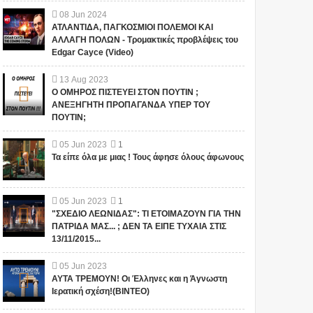
08
Jun
2024
ΑΤΛΑΝΤΙΔΑ, ΠΑΓΚΟΣΜΙΟΙ ΠΟΛΕΜΟΙ ΚΑΙ
ΑΛΛΑΓΗ ΠΟΛΩΝ - Τρομακτικές προβλέψεις του
Edgar Cayce (Video)
13
Aug
2023
Ο ΟΜΗΡΟΣ ΠΙΣΤΕΥΕΙ ΣΤΟΝ ΠΟΥΤΙΝ ;
ΑΝΕΞΗΓΗΤΗ ΠΡΟΠΑΓΑΝΔΑ ΥΠΕΡ ΤΟΥ
ΠΟΥΤΙΝ;
05
Jun
2023
1
Τα είπε όλα με μιας ! Τους άφησε όλους άφωνους
05
Jun
2023
1
"ΣΧΕΔΙΟ ΛΕΩΝΙΔΑΣ": ΤΙ ΕΤΟΙΜΑΖΟΥΝ ΓΙΑ ΤΗΝ
ΠΑΤΡΙΔΑ ΜΑΣ... ; ΔΕΝ ΤΑ ΕΙΠΕ ΤΥΧΑΙΑ ΣΤΙΣ
13/11/2015...
05
Jun
2023
ΑΥΤΑ ΤΡΕΜΟΥΝ! Οι Έλληνες και η Άγνωστη
Ιερατική σχέση!(ΒΙΝΤΕΟ)