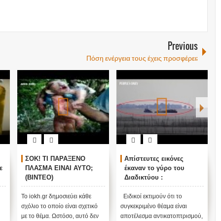
Previous
Πόση ενέργεια τους έχεις προσφέρει;
ΣΟΚ! ΤΙ ΠΑΡΑΞΕΝΟ
Απίστευτες εικόνες
ε
ΠΛΑΣΜΑ ΕΙΝΑΙ ΑΥΤΟ;
έκαναν το γύρο του
(ΒΙΝΤΕΟ)
Διαδικτύου :
Εμφανίστηκε πόλη
φάντασμα σε κινεζική
Το iokh.gr δημοσιεύει κάθε
Ειδικοί εκτιμούν ότι το
λίμνη στην ανατολική
σχόλιο το οποίο είναι σχετικό
συγκεκριμένο θέαμα είναι
Κίνα [βίντεο]
με το θέμα. Ωστόσο, αυτό δεν
αποτέλεσμα αντικατοπτρισμού,