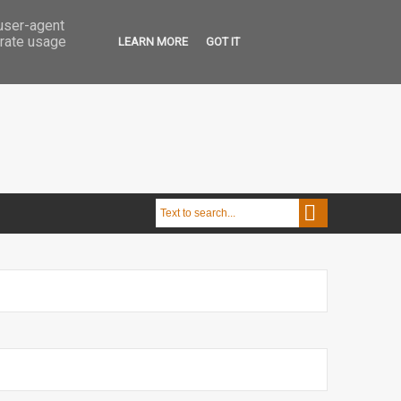
 user-agent
erate usage
LEARN MORE
GOT IT