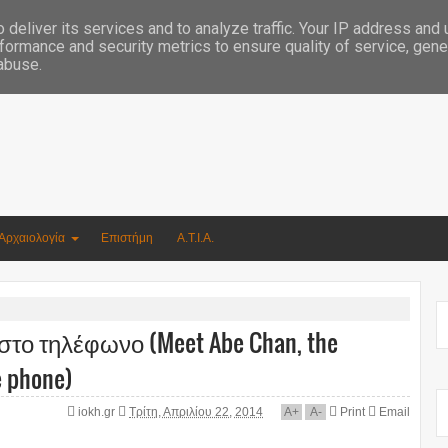
Συγγραφέας Νικόλαος Αργυρίου
deliver its services and to analyze traffic. Your IP address and
formance and security metrics to ensure quality of service, gen
 abuse.
Αρχαιολογία
Επιστήμη
Α.Τ.Ι.Α.
στο τηλέφωνο (Meet Abe Chan, the
e phone)
iokh.gr
Τρίτη, Απριλίου 22, 2014
A
+
A
-
Print
Email