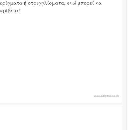
υρίγματα ή στριγγλίσματα, ενώ μπορεί να
κρίβεια!
www.dailymail.co.uk