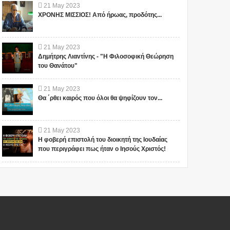
21
May
2023
ΧΡΟΝΗΣ ΜΙΣΣΙΟΣ! Από ήρωας, προδότης...
21
May
2023
Δημήτρης Λιαντίνης - "Η Φιλοσοφική Θεώρηση
του Θανάτου"
21
May
2023
Θα ΄ρθει καιρός που όλοι θα ψηφίζουν τον...
21
May
2023
Η φοβερή επιστολή του διοικητή της Ιουδαίας
που περιγράφει πως ήταν ο Ιησούς Χριστός!