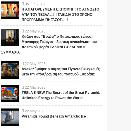
05
Jun
2023
Η ΑΠΑΓΟΡΕΥΜΕΝΗ ΕΚΠΟΜΠΗ! ΤΟ ΑΓΝΩΣΤΟ
ΑΤΙΑ ΤΟΥ ΤΕΣΛΑ....!!! ΤΑΞΙΔΙΑ ΣΤΟ ΧΡΟΝΟ-
ΠΡΟΓΡΑΜΜΑ ΠΗΓΑΣΟΣ...!!!
22
May
2023
Καζάνι που “Βράζει” ο Πατριωτικος χώρος!
Μπινιάρης Γιώργος: Ιδρυτική ανακοίνωση του
1
πολιτικού φορέα ΕΛΛΗΝΙ.Σ-ΕΛΛΗΝΙΚΗ
ΣΥΜΜΑΧΙΑ
22
May
2023
Ανακαλύφθηκε ο τάφος του Γίγαντα Γκιλγκαμές
μετά την αποξήρανση του ποταμού Ευφράτη;
22
May
2023
TESLA KNEW The Secret of the Great Pyramid:
ΒΙΝΤΕΟ: Παράξενες
Μυστήριο στο Las
Unlimited Energy to Power the World
φιγούρες στα σύννεφα!
Monjitas: Δύο κορίτσια
«απήχθησαν» στο βάθος
της θάλασσας από δύο
22
May
2023
6 loading... (sc_adv_out =
άγνωστα πλάσματα
Δύο κορίτσια «απήχθησαν»
Pyramids Found Beneath Antarctic Ice
window.sc_adv_out || []).push({
(video)
από δύο πλάσματα και
id : "138032", domain : "n...
μεταφέρθηκαν στο βυθό της