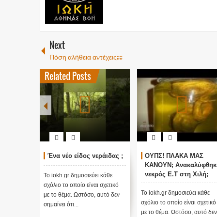
Next
Πόση αλήθεια αντέχεις;;;;
Related Posts
Ένα νέο είδος νεράιδας ;
ΟΥΠΣ! ΠΛΑΚΑ ΜΑΣ
ΚΑΝΟΥΝ; Ανακαλύφθηκ
νεκρός E.T στη Χιλή;
Το iokh.gr δημοσιεύει κάθε
(Βίντεο)
σχόλιο το οποίο είναι σχετικό
Το iokh.gr δημοσιεύει κάθε
με το θέμα. Ωστόσο, αυτό δεν
σχόλιο το οποίο είναι σχετικό
σημαίνει ότι...
με το θέμα. Ωστόσο, αυτό δεν