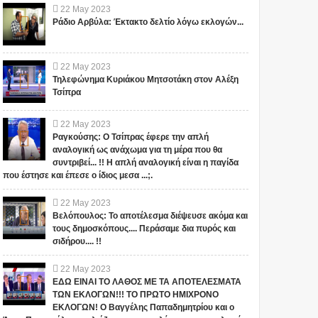
θάλασσας, αυτό σύμφωνα ...
22
May
2023
Ράδιο Αρβύλα: Έκτακτο δελτίο λόγω εκλογών...
22
May
2023
Τηλεφώνημα Κυριάκου Μητσοτάκη στον Αλέξη
Τσίπρα
22
May
2023
Ραγκούσης: Ο Τσίπρας έφερε την απλή
αναλογική ως ανάχωμα για τη μέρα που θα
συντριβεί... !! Η απλή αναλογική είναι η παγίδα
που έστησε και έπεσε ο ίδιος μεσα ...;.
22
May
2023
Βελόπουλος: Το αποτέλεσμα διέψευσε ακόμα και
τους δημοσκόπους.... Περάσαμε δια πυρός και
σιδήρου.... !!
22
May
2023
ΕΔΩ ΕΙΝΑΙ ΤΟ ΛΑΘΟΣ ΜΕ ΤΑ ΑΠΟΤΕΛΕΣΜΑΤΑ
ΤΩΝ ΕΚΛΟΓΩΝ!!! ΤΟ ΠΡΩΤΟ ΗΜΙΧΡΟΝΟ
ΕΚΛΟΓΩΝ! Ο Βαγγέλης Παπαδημητρίου και ο